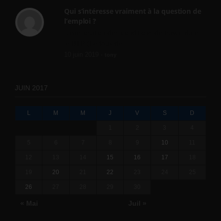
Qui s’intéresse vraiment à la question de
l’emploi ?
l'amélioration des conditions de travail dans
le BTP (Le taux de...
10 juin 2019 -
tony
JUIN 2017
L
M
M
J
V
S
D
1
2
3
4
5
6
7
8
9
10
11
12
13
14
15
16
17
18
19
20
21
22
23
24
25
26
27
28
29
30
« Mai
Juil »