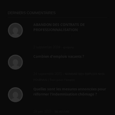
DERNIERS COMMENTAIRES
ABANDON DES CONTRATS DE
PROFESSIONNALISATION
bonjour, ce gouvernant fait vraiment
n'importe quoi, les contrats...
2 septembre 2024 -
gregory
Combien d’emplois vacants ?
[…] [3] Billet – « Combien d’emplois vacants
? » du 3...
24 septembre 2021 -
NOMBRE DES EMPLOIS NON
POURVUS | Tout pour l"emploi
Quelles sont les mesures annoncées pour
réformer l’indemnisation chômage ?
Cette réforme vise à diaboliser le chômeur et
ne va rien régler....
19 juin 2019 -
SILVESTRE