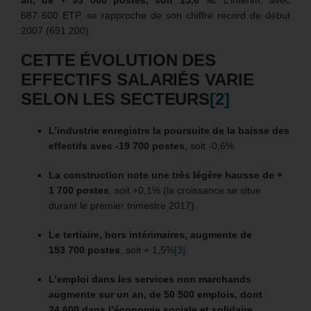
an, de + 93 000 postes, soit 15,6 %.
L’intérim, avec
687 600 ETP, se rapproche de son chiffre record de début
2007 (691 200).
CETTE ÉVOLUTION DES
EFFECTIFS SALARIÉS VARIE
SELON LES SECTEURS
[2]
L’industrie enregistre la poursuite de la baisse des
effectifs avec -19 700 postes
, soit -0,6%.
La construction note une très légère hausse de +
1 700 postes
, soit +0,1% (la croissance se situe
durant le premier trimestre 2017).
Le tertiaire, hors intérimaires, augmente de
153 700 postes
, soit + 1,5%
[3]
.
L’emploi dans les services non marchands
augmente sur un an, de 50 500 emplois,
dont
24 600 dans l’économie sociale et solidaire