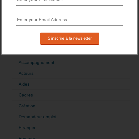
DE L’EMPLOI
>Décrire mon projet de tribune
CATÉGORIES
brèves emploi
Emploi
Accompagnement
Acteurs
Aides
Cadres
Création
Demandeur emploi
Etranger
Femmes