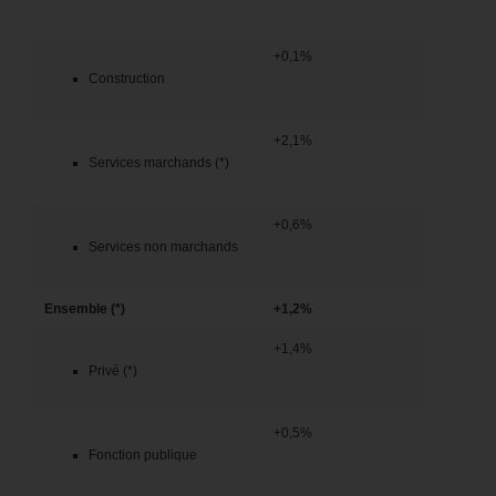
+0,1%
Construction
+2,1%
Services marchands (*)
+0,6%
Services non marchands
Ensemble (*)
+1,2%
+1,4%
Privé (*)
+0,5%
Fonction publique