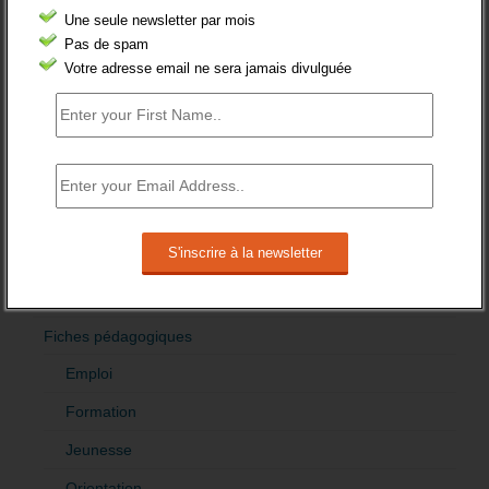
Une seule newsletter par mois
Femmes
Pas de spam
fonction publique
Votre adresse email ne sera jamais divulguée
Handicap
Indemnisation
International
Offre emploi
Quartiers
Sénior
Fiches pédagogiques
Emploi
Formation
Jeunesse
Orientation