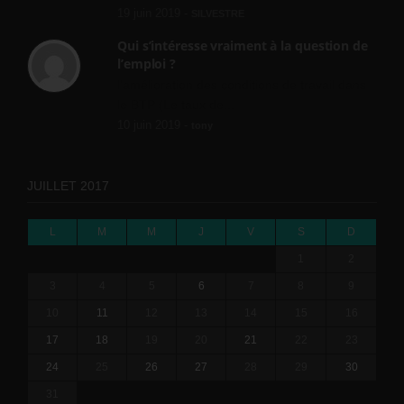
19 juin 2019 -
SILVESTRE
Qui s’intéresse vraiment à la question de
l’emploi ?
l'amélioration des conditions de travail dans
le BTP (Le taux de...
10 juin 2019 -
tony
JUILLET 2017
L
M
M
J
V
S
D
1
2
3
4
5
6
7
8
9
10
11
12
13
14
15
16
17
18
19
20
21
22
23
24
25
26
27
28
29
30
31