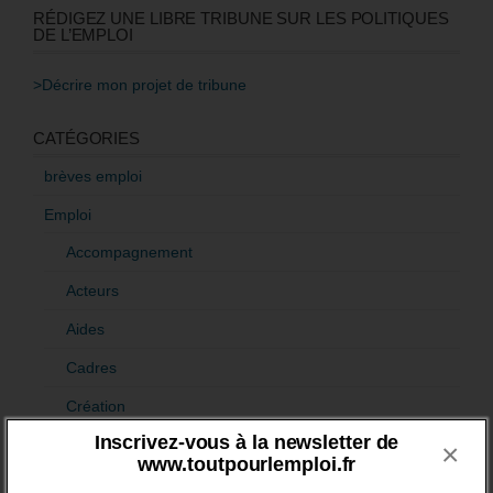
RÉDIGEZ UNE LIBRE TRIBUNE SUR LES POLITIQUES
DE L’EMPLOI
>Décrire mon projet de tribune
CATÉGORIES
brèves emploi
Emploi
Accompagnement
Acteurs
Aides
Cadres
Création
Inscrivez-vous à la newsletter de
Demandeur emploi
×
www.toutpourlemploi.fr
Etranger