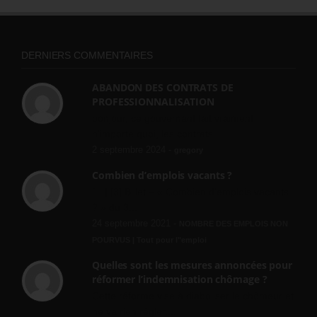
DERNIERS COMMENTAIRES
ABANDON DES CONTRATS DE
PROFESSIONNALISATION
bonjour, ce gouvernant fait vraiment
n'importe quoi, les contrats...
2 septembre 2024 -
gregory
Combien d’emplois vacants ?
[…] [3] Billet – « Combien d’emplois vacants
? » du 3...
24 septembre 2021 -
NOMBRE DES EMPLOIS NON
POURVUS | Tout pour l"emploi
Quelles sont les mesures annoncées pour
réformer l’indemnisation chômage ?
Cette réforme vise à diaboliser le chômeur et
ne va rien régler....