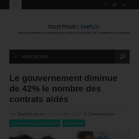
NAVIGATION
Le gouvernement diminue
de 42% le nombre des
contrats aidés
Par
Daniel Lamar
|
on 11 juillet 2017
|
0 Commentaire
Jeune sans qualification
Jeunesse