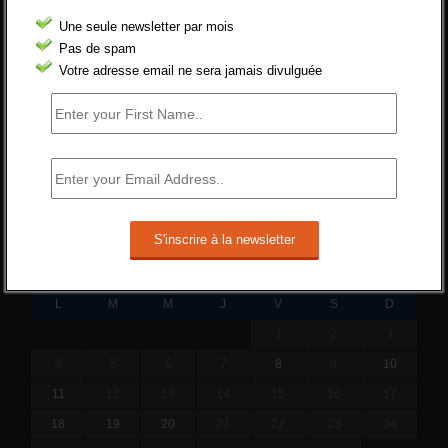
Cette réforme vise à diaboliser le chômeur et
Une seule newsletter par mois
ne va rien régler....
Pas de spam
19 juin 2019 -
SILVESTRE
Votre adresse email ne sera jamais divulguée
Qui s’intéresse vraiment à la question de
l’emploi ?
l'amélioration des conditions de travail dans
le BTP (Le taux de...
10 juin 2019 -
tony
SEPTEMBRE 2017
L
M
M
J
V
S
D
1
2
3
4
5
6
7
8
9
10
11
12
13
14
15
16
17
18
19
20
21
22
23
24