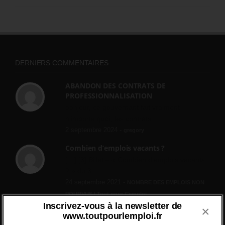
DERNIERS COMMENTAIRES
ABANDON DES CONTRATS DE
PROFESSIONNALISATION
bonjour, ce gouvernant fait vraiment
n'importe quoi, les contrats...
2 septembre 2024 -
gregory
Combien d’emplois vacants ?
[…] [3] Billet – « Combien d’emplois vacants
? » du 3...
24 septembre 2021 -
NOMBRE DES EMPLOIS NON
POURVUS | Tout pour l"emploi
Inscrivez-vous à la newsletter de
×
Quelles sont les mesures annoncées pour
www.toutpourlemploi.fr
réformer l’indemnisation chômage ?