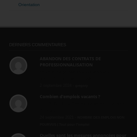
Orientation
DERNIERS COMMENTAIRES
ABANDON DES CONTRATS DE
PROFESSIONNALISATION
bonjour, ce gouvernant fait vraiment
n'importe quoi, les contrats...
2 septembre 2024 -
gregory
Combien d’emplois vacants ?
[…] [3] Billet – « Combien d’emplois vacants
? » du 3...
24 septembre 2021 -
NOMBRE DES EMPLOIS NON
POURVUS | Tout pour l"emploi
Quelles sont les mesures annoncées pour