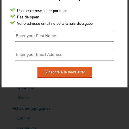
Demandeur emploi
Une seule newsletter par mois
Etranger
Pas de spam
Votre adresse email ne sera jamais divulguée
Femmes
fonction publique
Handicap
Indemnisation
International
Offre emploi
Quartiers
Sénior
Fiches pédagogiques
Emploi
Formation