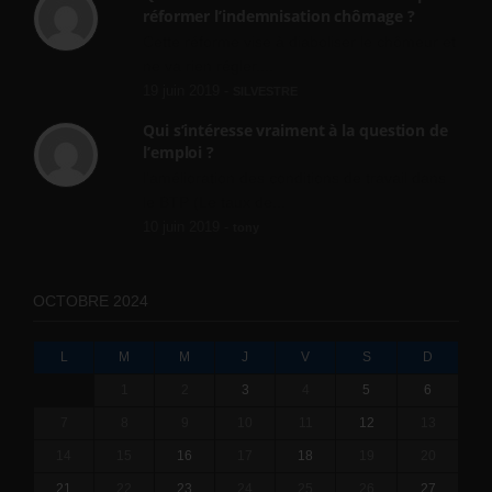
réformer l’indemnisation chômage ?
Cette réforme vise à diaboliser le chômeur et
ne va rien régler....
19 juin 2019 -
SILVESTRE
Qui s’intéresse vraiment à la question de
l’emploi ?
l'amélioration des conditions de travail dans
le BTP (Le taux de...
10 juin 2019 -
tony
OCTOBRE 2024
L
M
M
J
V
S
D
1
2
3
4
5
6
7
8
9
10
11
12
13
14
15
16
17
18
19
20
21
22
23
24
25
26
27