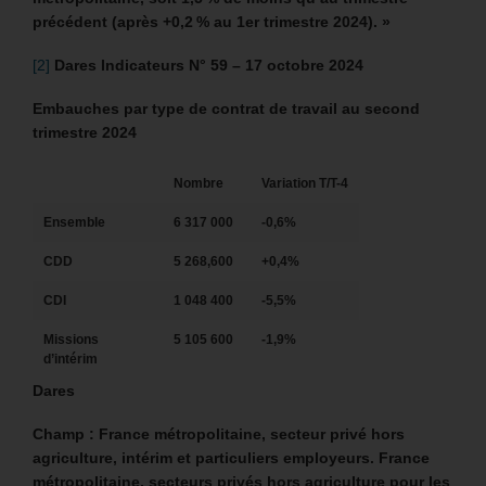
précédent (après +0,2 % au 1er trimestre 2024). »
[2]
Dares Indicateurs N° 59 – 17 octobre 2024
Embauches par type de contrat de travail au second
trimestre 2024
Nombre
Variation T/T-4
Ensemble
6 317 000
-0,6%
CDD
5 268,600
+0,4%
CDI
1 048 400
-5,5%
Missions
5 105 600
-1,9%
d’intérim
Dares
Champ : France métropolitaine, secteur privé hors
agriculture, intérim et particuliers employeurs. France
métropolitaine, secteurs privés hors agriculture pour les