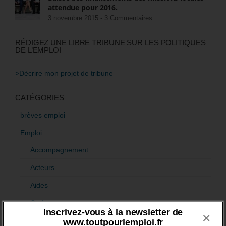
attendue pour 2016.
3 novembre 2015 -
3 Commentaires
RÉDIGEZ UNE LIBRE TRIBUNE SUR LES POLITIQUES
DE L’EMPLOI
>Décrire mon projet de tribune
CATÉGORIES
brèves emploi
Emploi
Accompagnement
Acteurs
Aides
Cadres
Inscrivez-vous à la newsletter de
×
Création
www.toutpourlemploi.fr