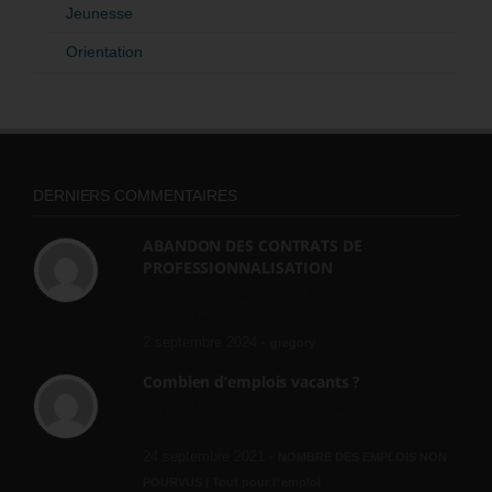
Jeunesse
Orientation
DERNIERS COMMENTAIRES
ABANDON DES CONTRATS DE
PROFESSIONNALISATION
bonjour, ce gouvernant fait vraiment
n'importe quoi, les contrats...
2 septembre 2024 -
gregory
Combien d’emplois vacants ?
[…] [3] Billet – « Combien d’emplois vacants
? » du 3...
24 septembre 2021 -
NOMBRE DES EMPLOIS NON
POURVUS | Tout pour l"emploi