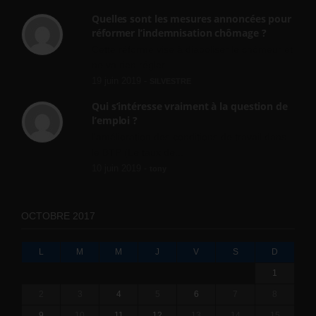
Quelles sont les mesures annoncées pour
réformer l’indemnisation chômage ?
Cette réforme vise à diaboliser le chômeur et
ne va rien régler....
19 juin 2019 -
SILVESTRE
Qui s’intéresse vraiment à la question de
l’emploi ?
l'amélioration des conditions de travail dans
le BTP (Le taux de...
10 juin 2019 -
tony
OCTOBRE 2017
L
M
M
J
V
S
D
1
2
3
4
5
6
7
8
9
10
11
12
13
14
15