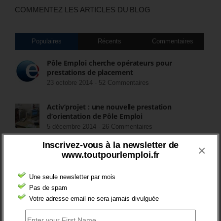
COMMENTEZ LES ARTICLES DU BLOG
Populaires
Récents
Commentaires
Pôle Emploi cherche opérateurs pour
prestations de placement
23 octobre 2014 -
52 Commentaires
Activ’projet : une nouvelle prestation
d’orientation de Pôle Emploi
5 décembre 2014 -
26 Commentaires
Inscrivez-vous à la newsletter de
×
FIN DES ASS POUR LES CHÔMEURS
www.toutpourlemploi.fr
15 juillet 2018 -
8 Commentaires
Une seule newsletter par mois
Pas de spam
Quel avenir pour les contrats aidés au second
Votre adresse email ne sera jamais divulguée
semestre 2017, et après ?
22 mai 2017 -
5 Commentaires