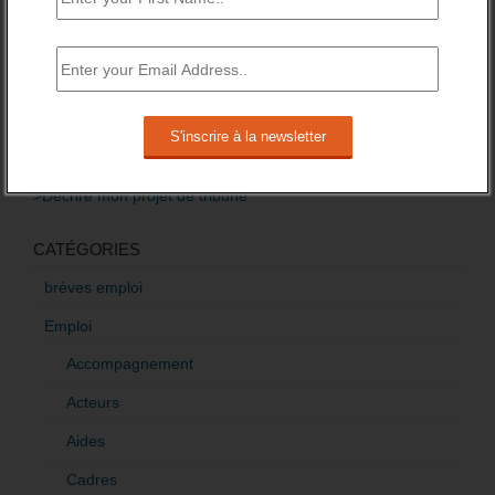
Baisse des financements des missions locales
attendue pour 2016.
3 novembre 2015 -
3 Commentaires
RÉDIGEZ UNE LIBRE TRIBUNE SUR LES POLITIQUES
DE L’EMPLOI
>Décrire mon projet de tribune
CATÉGORIES
brèves emploi
Emploi
Accompagnement
Acteurs
Aides
Cadres