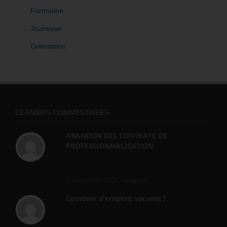
Formation
Jeunesse
Orientation
DERNIERS COMMENTAIRES
ABANDON DES CONTRATS DE
PROFESSIONNALISATION
bonjour, ce gouvernant fait vraiment
n'importe quoi, les contrats...
2 septembre 2024 -
gregory
Combien d’emplois vacants ?
[…] [3] Billet – « Combien d’emplois vacants
? » du 3...