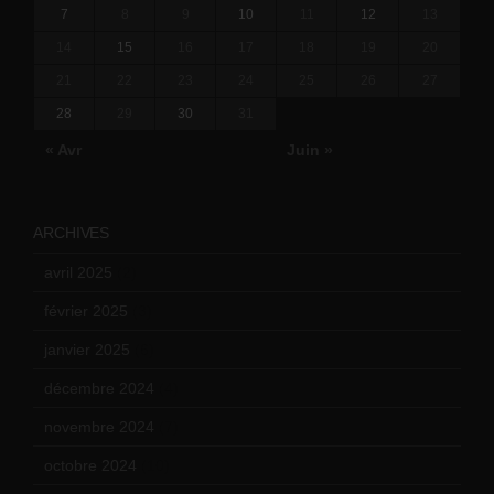
7
8
9
10
11
12
13
14
15
16
17
18
19
20
21
22
23
24
25
26
27
28
29
30
31
« Avr
Juin »
ARCHIVES
avril 2025
(2)
février 2025
(3)
janvier 2025
(6)
décembre 2024
(4)
novembre 2024
(7)
octobre 2024
(10)