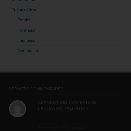
Tribune Libre
Emploi
Formation
Jeunesse
Orientation
DERNIERS COMMENTAIRES
ABANDON DES CONTRATS DE
PROFESSIONNALISATION
bonjour, ce gouvernant fait vraiment
n'importe quoi, les contrats...
2 septembre 2024 -
gregory