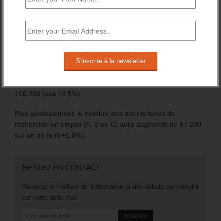
En France entière, le nombre de demandeurs d’emploi,
inscrits à France travail, s’élève à 6 255 100 au 4ème
trimestre 2024.
Sur l’année 2024, il a globalement augmenté de +1,5%.
Mais surtout, en catégorie A, le nombre des inscrits (sans
emploi et tenus de rechercher un emploi) a augmenté de
106 200 (soit +3,5%).
Plus généralement, le nombre des inscrits tenus de
rechercher un emploi (A, B ou C) aura augmenté de 97 200
sur un an (soit +1,8%).
RESTEZ EN CONTACT
Recevez le meilleur de l'information et des débats sur l'emploi
sur votre boite mail.