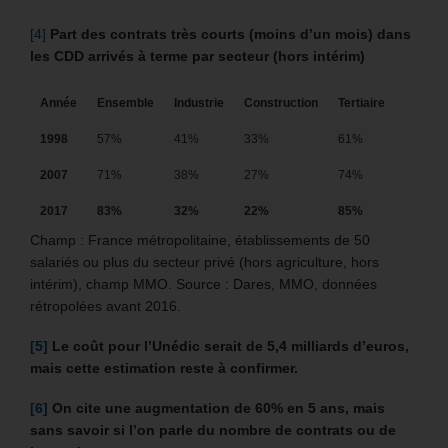
[4]
Part des contrats très courts (moins d’un mois) dans
les CDD arrivés à terme par secteur (hors intérim)
Année
Ensemble
Industrie
Construction
Tertiaire
1998
57%
41%
33%
61%
2007
71%
38%
27%
74%
2017
83%
32%
22%
85%
Champ : France métropolitaine, établissements de 50
salariés ou plus du secteur privé (hors agriculture, hors
intérim), champ MMO. Source : Dares, MMO, données
rétropolées avant 2016.
[5]
Le coût pour l’Unédic serait de 5,4 milliards d’euros,
mais cette estimation reste à confirmer.
[6]
On cite une augmentation de 60% en 5 ans, mais
sans savoir si l’on parle du nombre de contrats ou de