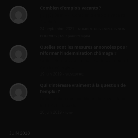
Combien d’emplois vacants ?
[…] [3] Billet – « Combien d’emplois vacants
? » du 3...
24 septembre 2021 -
NOMBRE DES EMPLOIS NON
POURVUS | Tout pour l"emploi
Quelles sont les mesures annoncées pour
réformer l’indemnisation chômage ?
Cette réforme vise à diaboliser le chômeur et
ne va rien régler....
19 juin 2019 -
SILVESTRE
Qui s’intéresse vraiment à la question de
l’emploi ?
l'amélioration des conditions de travail dans
le BTP (Le taux de...
10 juin 2019 -
tony
JUIN 2018