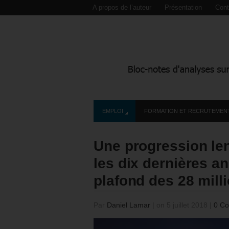
A propos de l’auteur
Présentation
Cont
EMPLOI
FORMATION ET RECRUTEMEN
Une progression le
les dix dernières an
plafond des 28 mill
Par
Daniel Lamar
|
on 5 juillet 2018
|
0 C