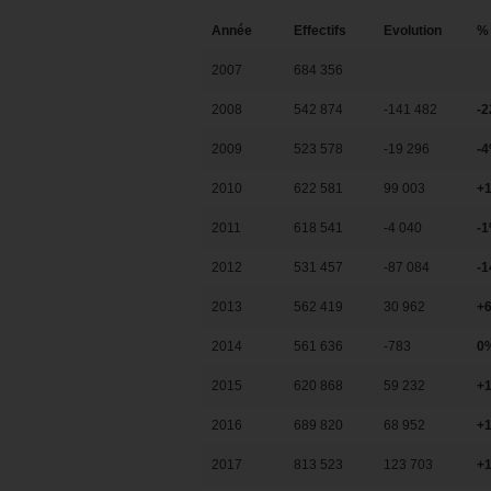
Année
Effectifs
Evolution
%
2007
684 356
2008
542 874
-141 482
-
2009
523 578
-19 296
-
2010
622 581
99 003
+
2011
618 541
-4 040
-
2012
531 457
-87 084
-
2013
562 419
30 962
+
2014
561 636
-783
0
2015
620 868
59 232
+
2016
689 820
68 952
+
2017
813 523
123 703
+