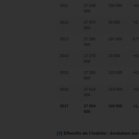
2011
27 038
150 000
+0
000
2012
27 073
35 000
+0
000
2013
27 260
187 000
0,
000
2014
27 270
10 000
+0
000
2015
27 395
125 000
+0
000
2016
27 614
219 000
+0
000
2017
27 954
340 000
+1
000
[3]
Effectifs de l’intérim : évolution su