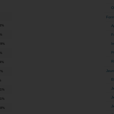
O
Form
A
22%
F
4%
In
19%
P
1%
R
14%
Jeun
6%
E
%
J
11%
J
11%
J
18%