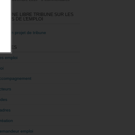
GEZ UNE LIBRE TRIBUNE SUR LES
TIQUES DE L’EMPLOI
re mon projet de tribune
GORIES
es emploi
oi
ccompagnement
cteurs
ides
adres
réation
emandeur emploi