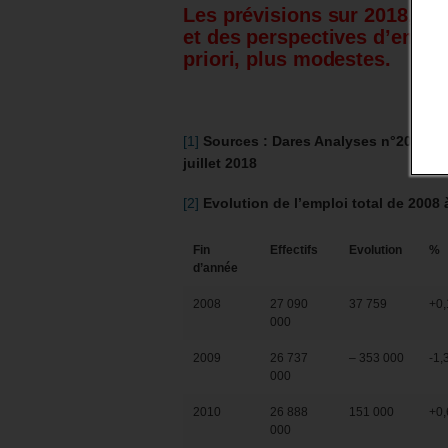
Les prévisions sur 2018, co
et des perspectives d’emba
priori, plus modestes.
[1]
Sources : Dares Analyses n°2018-03
juillet 2018
[2]
Evolution de l’emploi total de 2008
Fin
Effectifs
Evolution
%
d’année
2008
27 090
37 759
+0
000
2009
26 737
– 353 000
-1
000
2010
26 888
151 000
+0
000