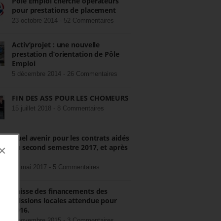
Pôle Emploi cherche opérateurs
pour prestations de placement
23 octobre 2014 -
52 Commentaires
Activ’projet : une nouvelle
prestation d’orientation de Pôle
Emploi
5 décembre 2014 -
26 Commentaires
FIN DES ASS POUR LES CHÔMEURS
15 juillet 2018 -
8 Commentaires
Quel avenir pour les contrats aidés
au second semestre 2017, et après
×
?
22 mai 2017 -
5 Commentaires
Baisse des financements des
missions locales attendue pour
2016.
3 novembre 2015 -
3 Commentaires