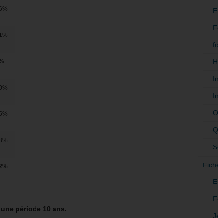
,6%
E
F
,1%
f
H
7%
I
,0%
I
O
,5%
Q
,8%
S
Fich
,2%
E
F
r une période 10 ans.
J