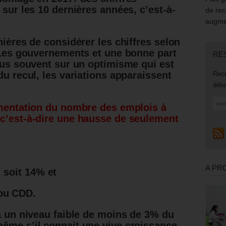
 sur les 10 dernières années, c’est-à-
de rec
.
augmen
nières de considérer les chiffres selon
. Les gouvernements et une bonne part
RE
plus souvent sur un optimisme qui est
du recul, les variations apparaissent
Rece
déba
gmentation du nombre des emplois à
 c’est-à-dire une hausse de seulement
A PR
 soit 14% et
 ou CDD.
 à un niveau faible de moins de 3% du
ême s’il connait une vive croissance