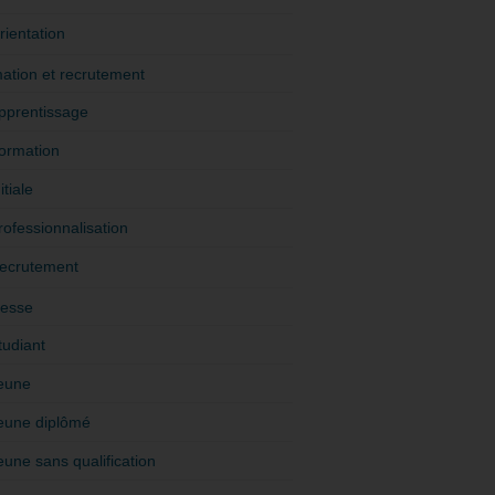
rientation
ation et recrutement
pprentissage
ormation
itiale
rofessionnalisation
ecrutement
esse
tudiant
eune
eune diplômé
eune sans qualification