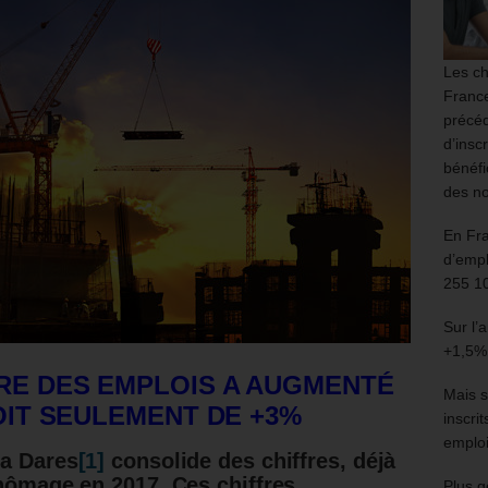
Les ch
France
précéd
d’insc
bénéfi
des no
En Fr
d’empl
255 1
Sur l’
+1,5%
BRE DES EMPLOIS A AUGMENTÉ
Mais s
SOIT SEULEMENT DE +3%
inscri
emploi
la Dares
[1]
consolide des chiffres, déjà
chômage en 2017. Ces chiffres
Plus g