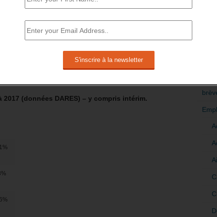
mpte tenu des chiffres du début d’année
uches annoncées, apparaissent, a
RÉDI
POLI
>Décri
1 – Emploi, chômage et population active en 2017 – 3
CATÉ
brèv
 à 2017 (données DARES) – y compris intérim.
Empl
A
A
,1%
A
,3%
C
C
,6%
D