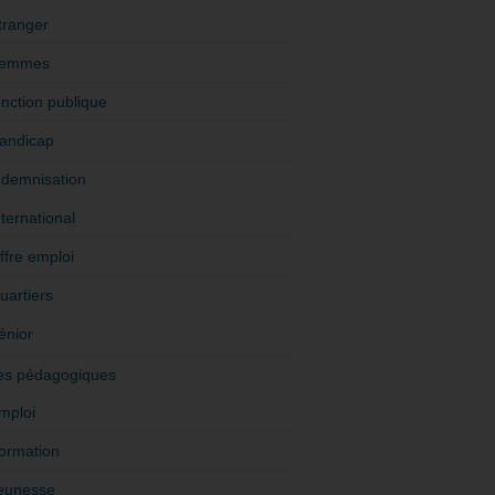
tranger
emmes
onction publique
andicap
ndemnisation
nternational
ffre emploi
uartiers
énior
es pédagogiques
mploi
ormation
eunesse