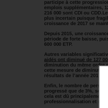
participe à cette progressi
emplois supplémentaires, 12
216 000 sont CDI ou CDD.Le
plus incertain puisque fragil
croissance de 2017 se mainte
Depuis 2015, une croissance
période de forte baisse, pui
600 000 ETP.
Autres variables significati
aidés ont diminué de 127 00
diminution du même ordre e
cette mesure de diminution 
résultats de l’année 2017 au
Enfin, le nombre de personn
progressé que de 3%, soit e
cela est dû principalement 
professionnalisation et non 