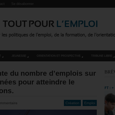
act
Se désabonner
T
JEUNESSE
ORIENTATION ET PROSPECTIVE
TRIBUNE LIBRE
nte du nombre d’emplois sur
BRÈ
nées pour atteindre le
FT : 
ions.
ommentaire
Création
Emploi