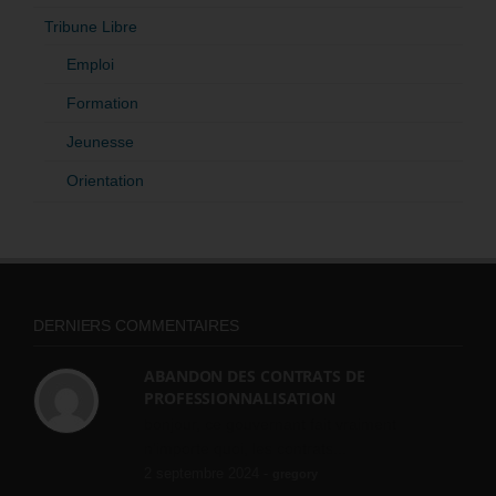
Tribune Libre
Emploi
Formation
Jeunesse
Orientation
DERNIERS COMMENTAIRES
ABANDON DES CONTRATS DE
PROFESSIONNALISATION
bonjour, ce gouvernant fait vraiment
n'importe quoi, les contrats...
2 septembre 2024 -
gregory