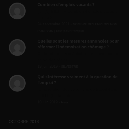
Combien d’emplois vacants ?
[…] [3] Billet – « Combien d’emplois vacants
? » du 3...
24 septembre 2021 -
NOMBRE DES EMPLOIS NON
POURVUS | Tout pour l"emploi
Quelles sont les mesures annoncées pour
réformer l’indemnisation chômage ?
Cette réforme vise à diaboliser le chômeur et
ne va rien régler....
19 juin 2019 -
SILVESTRE
Qui s’intéresse vraiment à la question de
l’emploi ?
l'amélioration des conditions de travail dans
le BTP (Le taux de...
10 juin 2019 -
tony
OCTOBRE 2018