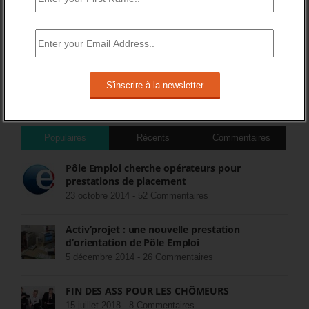
DERNIERS TWEETS
Sorry, no Tweets were found.
COMMENTEZ LES ARTICLES DU BLOG
Populaires
Récents
Commentaires
Pôle Emploi cherche opérateurs pour
prestations de placement
23 octobre 2014 -
52 Commentaires
Activ’projet : une nouvelle prestation
d’orientation de Pôle Emploi
5 décembre 2014 -
26 Commentaires
FIN DES ASS POUR LES CHÔMEURS
15 juillet 2018 -
8 Commentaires