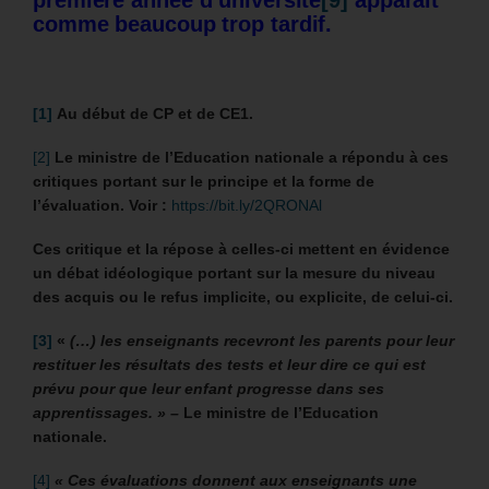
première année d’université
[9]
apparait
comme beaucoup trop tardif.
[1]
Au début de CP et de CE1.
[2]
Le ministre de l’Education nationale a répondu à ces
critiques portant sur le principe et la forme de
l’évaluation. Voir :
https://bit.ly/2QRONAl
Ces critique et la répose à celles-ci mettent en évidence
un débat idéologique portant sur la mesure du niveau
des acquis ou le refus implicite, ou explicite, de celui-ci.
[3]
«
(…)
les enseignants recevront les parents pour leur
restituer les résultats des tests et leur dire ce qui est
prévu pour que leur enfant progresse dans ses
apprentissages. »
–
Le ministre de l’Education
nationale.
[4]
«
Ces évaluations donnent aux enseignants une