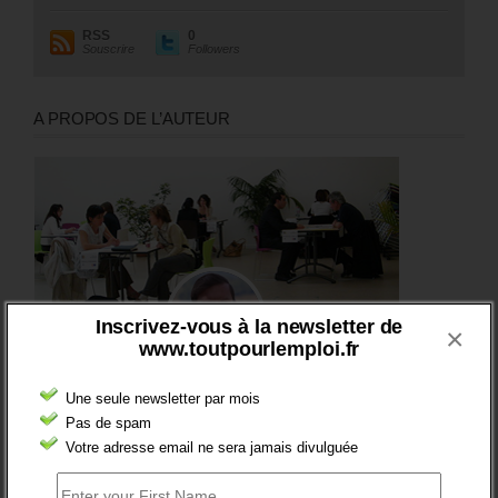
RSS
0
Souscrire
Followers
A PROPOS DE L’AUTEUR
Inscrivez-vous à la newsletter de
×
www.toutpourlemploi.fr
Une seule newsletter par mois
Pas de spam
Votre adresse email ne sera jamais divulguée