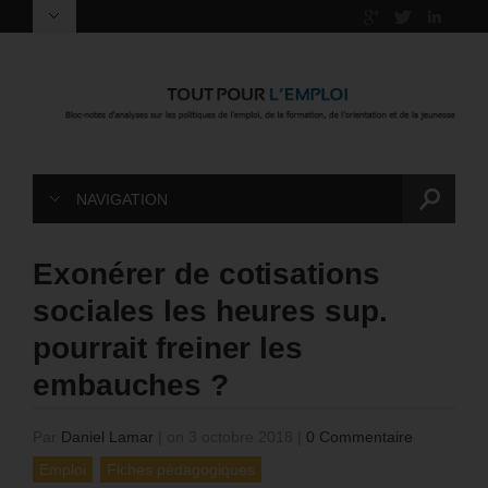
NAVIGATION
Exonérer de cotisations
sociales les heures sup.
pourrait freiner les
embauches ?
Par
Daniel Lamar
|
on 3 octobre 2018
|
0 Commentaire
Emploi
Fiches pédagogiques