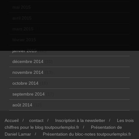
mai 2015
(5)
avril 2015
(8)
mars 2015
(10)
février 2015
(11)
janvier 2015
(12)
décembre 2014
(10)
novembre 2014
(13)
octobre 2014
(18)
septembre 2014
(17)
août 2014
(12)
Accueil
contact
Inscription à la newsletter
Les trois
chiffres pour le blog toutpourlemploi.fr
Présentation de
Daniel Lamar
Présentation du bloc-notes toutpourlemploi.fr