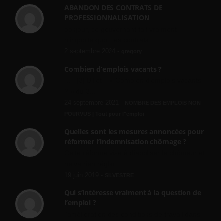
ABANDON DES CONTRATS DE
PROFESSIONNALISATION
bonjour, ce gouvernant fait vraiment
n'importe quoi, les contrats...
2 septembre 2024 -
gregory
Combien d’emplois vacants ?
[…] [3] Billet – « Combien d’emplois vacants
? » du 3...
24 septembre 2021 -
NOMBRE DES EMPLOIS NON
POURVUS | Tout pour l"emploi
Quelles sont les mesures annoncées pour
réformer l’indemnisation chômage ?
Cette réforme vise à diaboliser le chômeur et
ne va rien régler....
19 juin 2019 -
SILVESTRE
Qui s’intéresse vraiment à la question de
l’emploi ?
l'amélioration des conditions de travail dans