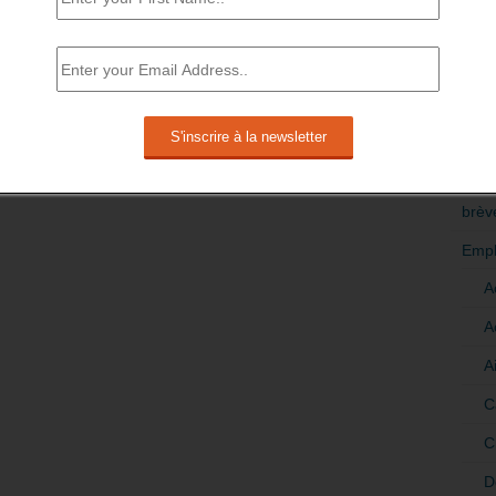
RÉDI
POLI
>Décri
CATÉ
brèv
Empl
A
A
A
C
C
D