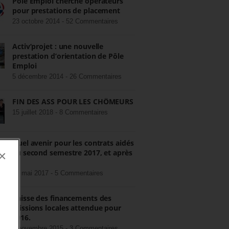
Pôle Emploi cherche opérateurs
pour prestations de placement
23 octobre 2014 -
52 Commentaires
Activ’projet : une nouvelle
prestation d’orientation de Pôle
Emploi
5 décembre 2014 -
26 Commentaires
FIN DES ASS POUR LES CHÔMEURS
15 juillet 2018 -
8 Commentaires
Quel avenir pour les contrats aidés
au second semestre 2017, et après
×
?
22 mai 2017 -
5 Commentaires
Baisse des financements des
missions locales attendue pour
2016.
3 novembre 2015 -
3 Commentaires