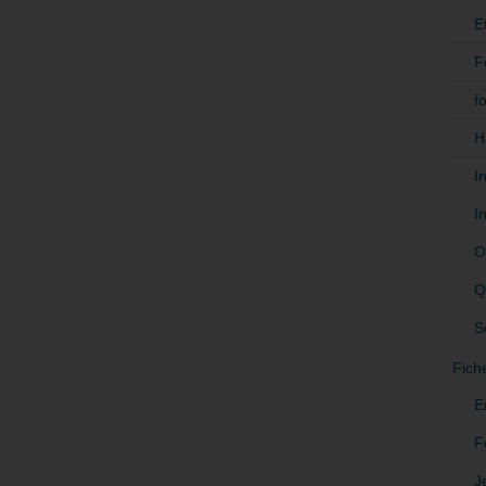
E
F
f
H
I
I
O
Q
S
Fich
E
F
J