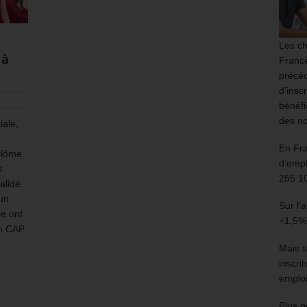
Les ch
 à
France
précéd
d’insc
bénéfi
des no
iale,
En Fr
plôme
d’empl
s
255 1
alidé
un
Sur l’
re ont
+1,5%
un CAP
Mais s
inscri
emploi
Plus g