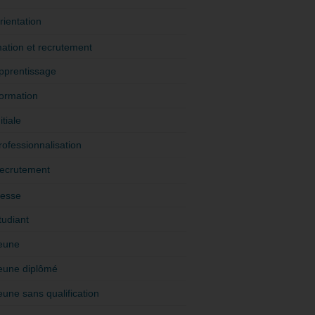
rientation
ation et recrutement
pprentissage
ormation
itiale
rofessionnalisation
ecrutement
esse
tudiant
eune
eune diplômé
eune sans qualification