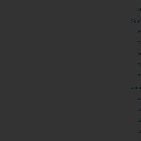
O
Form
A
F
In
P
R
Jeun
E
J
J
J