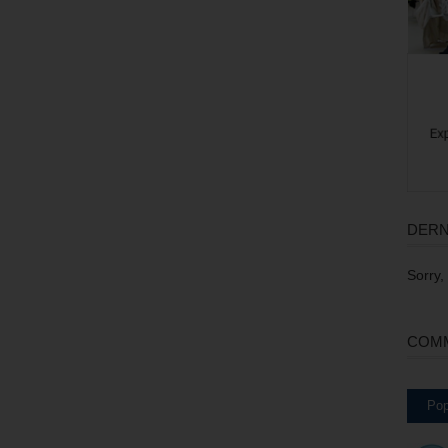
DERN
Sorry,
COMM
Pop