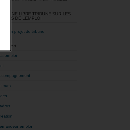
GEZ UNE LIBRE TRIBUNE SUR LES
TIQUES DE L’EMPLOI
re mon projet de tribune
GORIES
es emploi
oi
ccompagnement
cteurs
ides
adres
réation
emandeur emploi