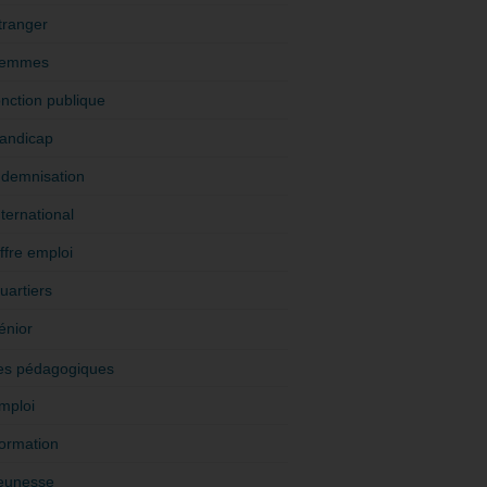
tranger
emmes
onction publique
andicap
ndemnisation
nternational
ffre emploi
uartiers
énior
es pédagogiques
mploi
ormation
eunesse