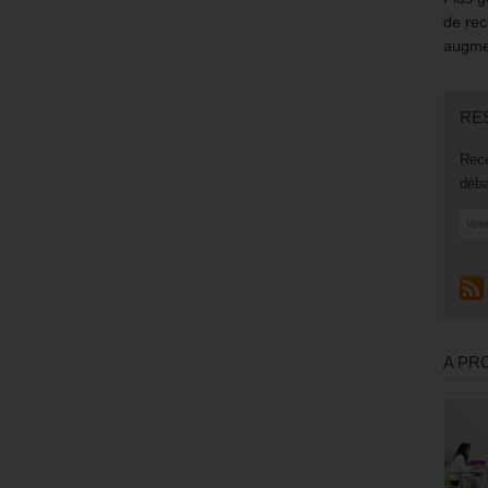
de rec
augmen
RE
Rece
déba
A PR