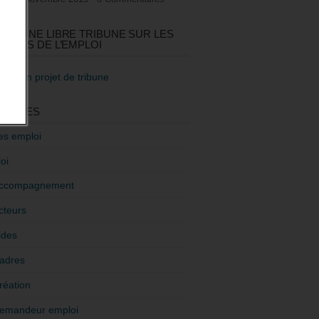
GEZ UNE LIBRE TRIBUNE SUR LES
TIQUES DE L’EMPLOI
re mon projet de tribune
GORIES
es emploi
oi
ccompagnement
cteurs
ides
adres
réation
emandeur emploi