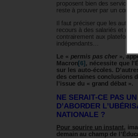
proposent bien des services d
reste à prouver par un contrôle
Il faut préciser que les auto-é
recours à des salariés et non
contrairement aux plateformes
indépendants…
Le «
permis pas cher
», app
Macron
[6]
, nécessite que l’
sur les auto-écoles. D’autr
des certaines conclusions d
l’issue du « grand débat ».
NE SERAIT-CE PAS UN
D’ABORDER L’UBÉRIS
NATIONALE ?
Pour sourire un instant
, im
demain au champ de l’Éducat