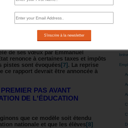
e la même qualité professionnelle, ce qui
 effectif.
RÉDI
POLI
coles traditionnelles sont tenues d’avoir
 à des indépendants par les Urssaf
[5]
;
>Décri
 en ligne qui emploient des moniteurs
CATÉ
elé de ses vœux par Emmanuel
brèv
État renonce à certaines taxes et impôts
es pistes sont évoquées
[7]
.
La reprise
Empl
e ce rapport devrait être annoncée à
A
A
 PREMIER PAS AVANT
A
ATION DE L’ÉDUCATION
C
C
aginons que ce modèle soit étendu
ion nationale et que les élèves
[8]
D