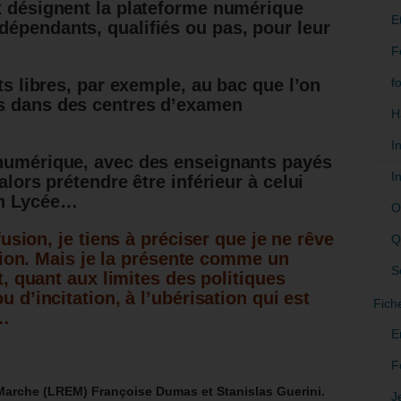
x désignent la plateforme numérique
E
épendants, qualifiés ou pas, pour leur
F
f
ats libres, par exemple, au bac que l’on
s dans des centres d’examen
H
I
 numérique, avec des enseignants payés
I
alors prétendre être inférieur à celui
en Lycée…
O
usion, j
e tiens à préciser que je ne rêve
Q
tion. Mais je la présente comme un
S
, quant aux limites des politiques
d’incitation, à l’ubérisation qui est
Fich
e…
E
F
arche (LREM) Françoise Dumas et Stanislas Guerini.
J