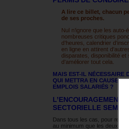
A lire ce billet, chacun 
de ses proches.
Nul n’ignore que les auto-éc
nombreuses critiques ponc
d’heures, calendrier d’inscr
en ligne en attirent d’autr
disparates, disponibilité et
d’améliorer tout cela.
MAIS EST-IL NÉCESSAIRE
QUI METTRA EN CAUSE : 10
EMPLOIS SALARIÉS ?
L’ENCOURAGEMENT PU
SECTORIELLE SEMBL
Dans tous les cas, pour respec
au minimum que les deux sect