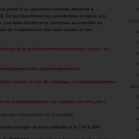
 au profit d’un agrément national, mènerait à
O
l. Ce qui favoriserait les plateformes en ligne, qui
Form
. Les auto-écoles sont soumises au contrôle du
iveau de compétences des auto-écoles et leur
A
F
ofession et le système formation/examen »
avec
« un
In
P
 développement des autoentrepreneurs.
R
ction sociale en cas de chômage, un autoentrepreneur
Jeun
E
te un autoentrepreneur n’y cotisant que très peu.
«
J
nale des indépendants de la conduite)
J
nt les charges de leurs salariés et la TVA à 20%.
J