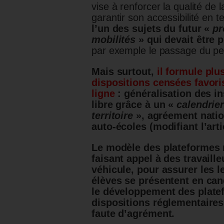
vise à renforcer la qualité de
garantir son accessibilité en 
l’un des sujets du futur «
pr
mobilités
» qui devait être 
par exemple le passage du per
Mais surtout,
il formule plu
dispositions censées favori
ligne
: généralisation des i
libre
grâce à un «
calendrier
territoire
»,
agréement natio
auto-écoles (modifiant l’art
Le modèle des plateformes
faisant appel à des travaill
véhicule, pour assurer les l
élèves se présentent en can
le développement des plate
dispositions réglementaires,
faute d’agrément.