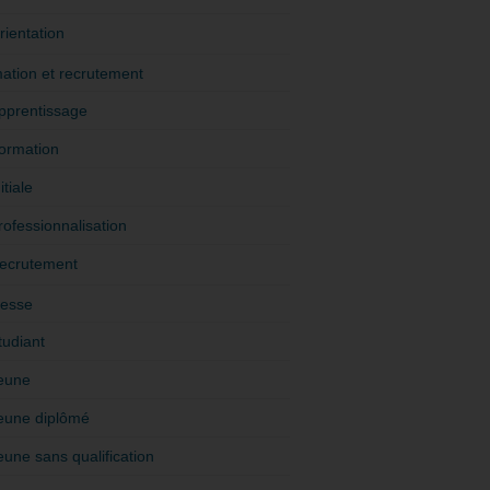
rientation
ation et recrutement
pprentissage
ormation
itiale
rofessionnalisation
ecrutement
esse
tudiant
eune
eune diplômé
eune sans qualification