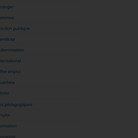
tranger
emmes
onction publique
andicap
ndemnisation
nternational
ffre emploi
uartiers
énior
es pédagogiques
mploi
ormation
eunesse