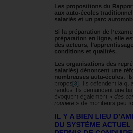
Les propositions du Rapport
aux auto-écoles traditionne
salariés et un parc automob
Si la préparation de l’exam
préparation en ligne, elle 
des acteurs, l’apprentissage
conditions et qualités.
Les organisations des repré
salariés)
dénoncent une réfo
nombreuses auto-écoles
. I
propos
[3]
. Ils défendent la qu
rendus. Ils demandent une ba
évoquent également «
des con
routière
» de moniteurs peu f
IL Y A BIEN LIEU D’
DU SYSTÈME ACTUEL 
PERMIS DE CONDUIRE