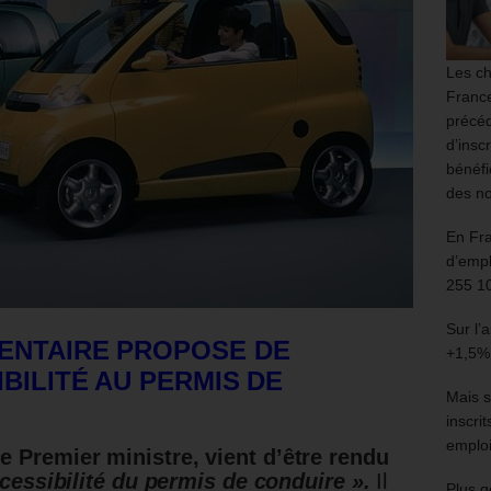
Les ch
France
précéd
d’insc
bénéfi
des no
En Fr
d’empl
255 1
Sur l’
ENTAIRE PROPOSE DE
+1,5%
BILITÉ AU PERMIS DE
Mais s
inscri
emploi
e Premier ministre
, vient d’être rendu
ccessibilité du permis de conduire ».
Il
Plus g