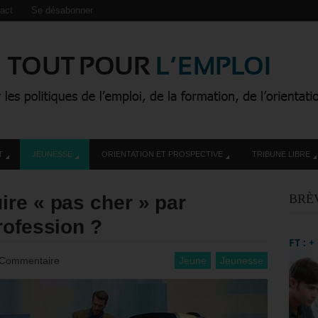
act
Se désabonner
T
JEUNESSE
ORIENTATION ET PROSPECTIVE
TRIBUNE LIBRE
re « pas cher » par
BRÈ
rofession ?
FT : 
 Commentaire
Jeune
Jeunesse