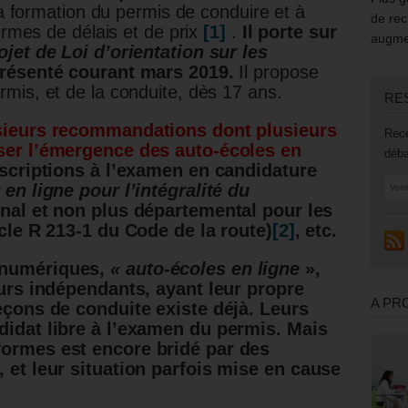
 la formation du permis de conduire et à
de rec
termes de délais et de prix
[1]
.
Il porte sur
augmen
ojet de Loi d’orientation sur les
présenté courant mars 2019.
Il propose
mis, et de la conduite, dès 17 ans.
RE
sieurs recommandations dont plusieurs
Rece
ser l’émergence des auto-écoles en
déba
nscriptions à l’examen en candidature
 en ligne pour l’intégralité du
nal et non plus départemental pour les
icle R 213-1 du Code de la route)
[2]
, etc.
 numériques,
« auto-écoles en ligne
»,
eurs indépendants, ayant leur propre
A PR
eçons de conduite existe déjà. Leurs
didat libre à l’examen du permis. Mais
formes est encore bridé par des
 et leur situation parfois mise en cause