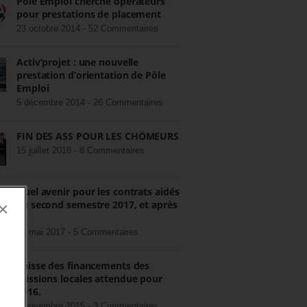
Pôle Emploi cherche opérateurs
pour prestations de placement
23 octobre 2014 -
52 Commentaires
Activ’projet : une nouvelle
prestation d’orientation de Pôle
Emploi
5 décembre 2014 -
26 Commentaires
FIN DES ASS POUR LES CHÔMEURS
15 juillet 2018 -
8 Commentaires
Quel avenir pour les contrats aidés
au second semestre 2017, et après
×
?
22 mai 2017 -
5 Commentaires
Baisse des financements des
missions locales attendue pour
2016.
3 novembre 2015 -
3 Commentaires