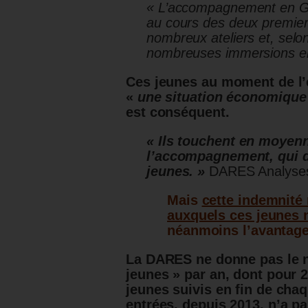
« L’accompagnement en Gara
au cours des deux premier
nombreux ateliers et, selon
nombreuses immersions en
Ces jeunes au moment de l’
«
une situation économique 
est conséquent.
« Ils touchent en moyenn
l’accompagnement, qui 
jeunes. »
DARES Analyse
Mais
cette indemnité 
auxquels ces jeunes 
néanmoins l’avantage
La DARES ne donne pas le n
jeunes » par an, dont pour 
jeunes suivis en fin de cha
entrées, depuis 2013, n’a pa