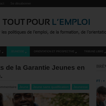
act
Se désabonner
T
JEUNESSE
ORIENTATION ET PROSPECTIVE
TRIBUNE LIBRE
ts de la Garantie Jeunes en
BRÈ
.
FT : 
ommentaire
Jeune
Jeune sans qualification
Jeunesse