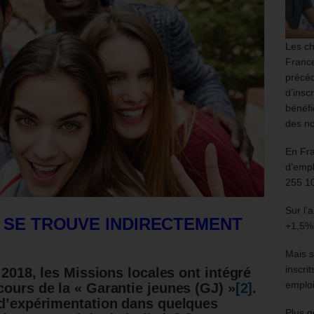
Les ch
France
précéd
d’insc
bénéfi
des no
En Fr
d’empl
255 1
Sur l’
 SE TROUVE INDIRECTEMENT
+1,5%
Mais s
inscri
t 2018, les Missions locales ont intégré
emploi
cours de la «
Garantie jeunes (GJ) »
[2]
.
 d’expérimentation dans quelques
Plus g