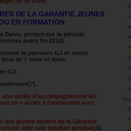
objet de ce billet.
E
IRES DE LA GARANTIE JEUNES
F
OU EN FORMATION
f
la Dares, portent sur la période
H
entrées avant fin 2016).
I
onnent le parcours GJ en cours
I
bout de 7 mois et demi.
O
en GJ.
Q
vellement
[7]
.
S
nt une année d’accompagnement les
Fich
sont en «
accès
à l’autonomie avec
E
F
% des jeunes sortent de la Garantie
ement avec une solution positive
[
8]
.
J