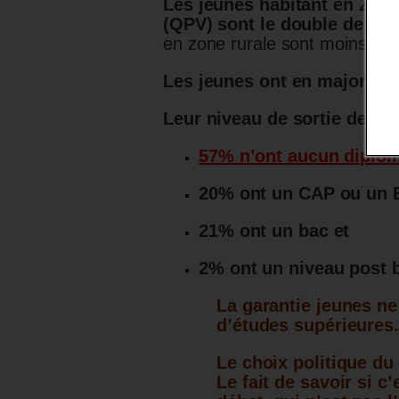
Les jeunes habitant en ZUS o
(QPV) sont le double de la
en zone rurale sont moins re
Les jeunes ont en majorité,
Leur niveau de sortie de sc
57% n’ont aucun diplô
20% ont un CAP ou un
21% ont un bac et
2% ont un niveau post 
La garantie jeunes ne
d’études supérieures.
Le choix politique du
Le fait de savoir si c