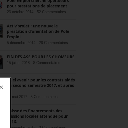
Pôle Emploi cherche opérateurs
pour prestations de placement
23 octobre 2014 -
52 Commentaires
Activ’projet : une nouvelle
prestation d’orientation de Pôle
Emploi
5 décembre 2014 -
26 Commentaires
FIN DES ASS POUR LES CHÔMEURS
15 juillet 2018 -
8 Commentaires
Quel avenir pour les contrats aidés
au second semestre 2017, et après
×
?
22 mai 2017 -
5 Commentaires
Baisse des financements des
missions locales attendue pour
2016.
3 novembre 2015 -
3 Commentaires