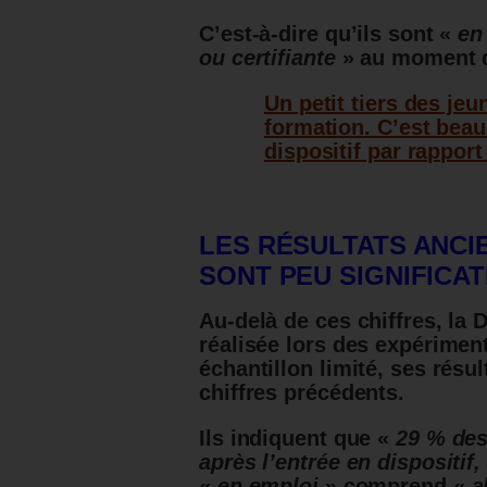
C’est-à-dire qu’ils sont «
en
ou certifiante
» au moment de
Un petit tiers des je
formation. C’est beau
dispositif par rapport 
LES RÉSULTATS ANCI
SONT PEU SIGNIFICAT
Au-delà de ces chiffres, la
réalisée lors des expérimen
échantillon limité, ses rés
chiffres précédents.
Ils indiquent que «
29 % des
après l’entrée en dispositif
«
en emploi
» comprend «
a