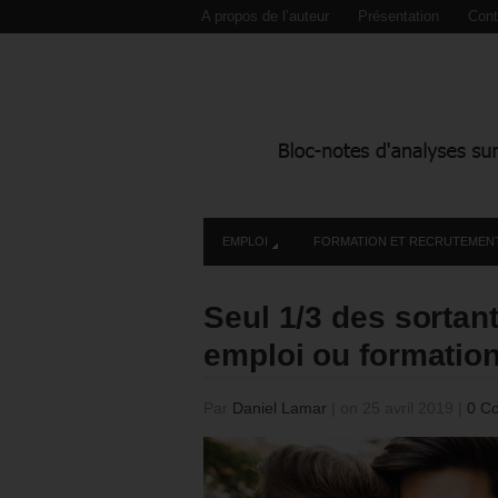
A propos de l’auteur
Présentation
Cont
EMPLOI
FORMATION ET RECRUTEMEN
Seul 1/3 des sortan
emploi ou formation
Par
Daniel Lamar
|
on 25 avril 2019
|
0 C