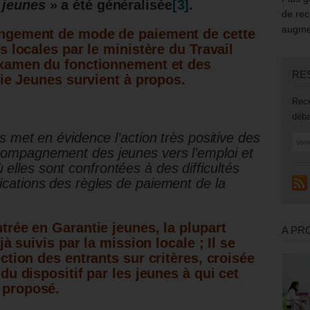
 jeunes
» a été généralisée
[3]
.
de rec
augmen
ngement de mode de paiement de cette
s locales par le ministère du Travail
xamen du fonctionnement et des
RE
tie Jeunes survient à propos.
Rece
déba
es met en évidence l’action très positive des
ccompagnement des jeunes vers l’emploi et
elles sont confrontées à des difficultés
fications des règles de paiement de la
rée en Garantie jeunes, la plupart
A PR
jà suivis par la mission locale ; Il se
ction des entrants sur critères, croisée
du dispositif par les jeunes à qui cet
proposé.