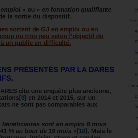
 emploi
» ou «
en formation qualifiante
O
 la sortie du dispositif.
Form
unes sortent de GJ en emploi ou en
A
coup ou trop peu selon l’objectif du
F
à un public en difficulté.
In
P
ENS PRÉSENTÉS PAR LA DARES
R
IFS.
Jeun
 DARES cite une enquête plus ancienne,
E
tations
[9]
en 2014 et 2015, sur un
ultats ne sont pas comparables aux
J
J
 bénéficiaires sont en emploi 8 mois
J
, 41 % au bout de 19 mois
»
[10]
.
Mais le
lternance, intérim, stage et service