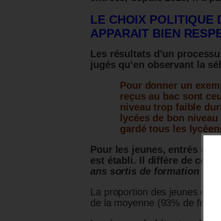
LE CHOIX POLITIQUE
APPARAIT BIEN RESP
Les résultats d’un process
jugés qu’en observant la sél
Pour donner un exemp
reçus au bac sont ceu
niveau trop faible du
lycées de bon niveau o
gardé tous les lycéen
Pour les jeunes, entrés dans 
est établi. Il diffère de celui
ans sortis de formation initi
La proportion des jeunes de n
de la moyenne (93% de frança