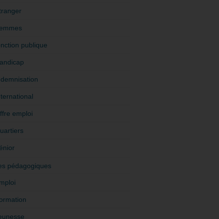
tranger
emmes
onction publique
andicap
ndemnisation
nternational
ffre emploi
uartiers
énior
es pédagogiques
mploi
ormation
eunesse