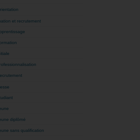
rientation
ation et recrutement
pprentissage
ormation
itiale
rofessionnalisation
ecrutement
esse
tudiant
eune
eune diplômé
eune sans qualification