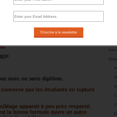
u en Quartier Politique de la Ville
 moyenne
: 24% contre 12%. Ceux résidant
présentés, 12% au lieu de 18%.
RÉDI
POLI
 84%, moins de 22 ans
[5]
.
>Décri
olarité est plus bas que la moyenne
[6]
.
CATÉ
me.
brèv
 BEP
Empl
A
A
bac avec ou sans diplôme.
A
 concerne pas les étudiants en rupture
C
C
 ciblage apparait à peu près respecté.
’est la bonne formule ouvre un autre
D