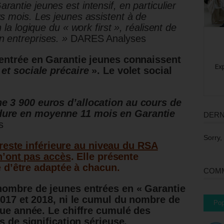
ntie jeunes est intensif, en particulier
s mois. Les jeunes assistent à de
 la logique du « work first », réalisent de
 entreprises. »
DARES Analyses
entrée en Garantie jeunes connaissent
et sociale précaire
».
Le volet social
e 3 900 euros d’allocation au cours de
dure en moyenne 11 mois en Garantie
DERN
s
Sorry,
reste inférieure au niveau du RSA
n’ont pas accès
. Elle présente
 d’être adaptée à chacun.
COMM
ombre de jeunes entrées en « Garantie
2017 et 2018, ni le cumul du nombre de
Pop
que année. Le chiffre cumulé des
s de signification sérieuse.