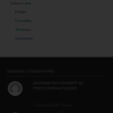
Tribune Libre
Emploi
Formation
Jeunesse
Orientation
DERNIERS COMMENTAIRES
ABANDON DES CONTRATS DE
PROFESSIONNALISATION
bonjour, ce gouvernant fait vraiment
n'importe quoi, les contrats...
2 septembre 2024 -
gregory