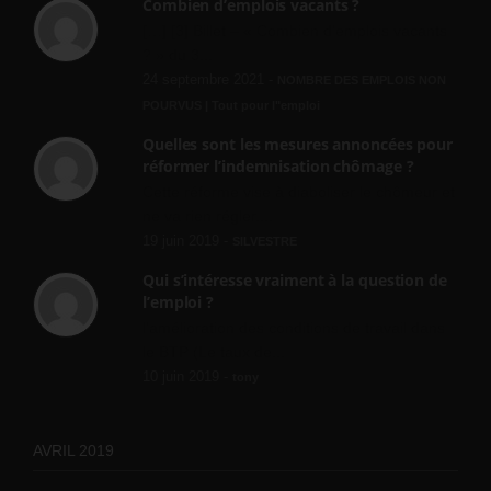
Combien d’emplois vacants ?
[…] [3] Billet – « Combien d’emplois vacants
? » du 3...
24 septembre 2021 -
NOMBRE DES EMPLOIS NON
POURVUS | Tout pour l"emploi
Quelles sont les mesures annoncées pour
réformer l’indemnisation chômage ?
Cette réforme vise à diaboliser le chômeur et
ne va rien régler....
19 juin 2019 -
SILVESTRE
Qui s’intéresse vraiment à la question de
l’emploi ?
l'amélioration des conditions de travail dans
le BTP (Le taux de...
10 juin 2019 -
tony
AVRIL 2019