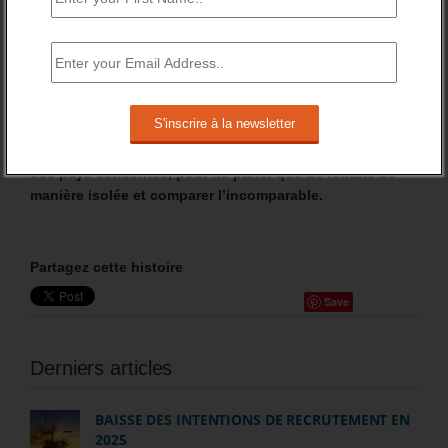
ministérielle oblige). Cet « oubli » est à l’origine d’une
part de l’augmentation du niveau de l’indemnisation
chômage et de celui du nombre des bénéficiaires du
RSA. Il suffit de comparer les dates…
[6]
Les comparaisons successives de l’OCDE, entre
pays, occultent les différences de systèmes sociaux, de
situation de l’emploi, de démographie, etc. dans chacun
des pays concernés, pour ne parler que de retraite de
manière isolée et comparer l’incomparable.
Partagez cette histoire
Save
Derniers articles
BAISSE DES INTENTIONS DE RECRUTEMENT EN
2025