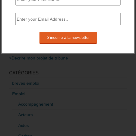
Baisse des financements des missions locales
attendue pour 2016.
3 novembre 2015 -
3 Commentaires
RÉDIGEZ UNE LIBRE TRIBUNE SUR LES POLITIQUES
DE L’EMPLOI
>Décrire mon projet de tribune
CATÉGORIES
brèves emploi
Emploi
Accompagnement
Acteurs
Aides