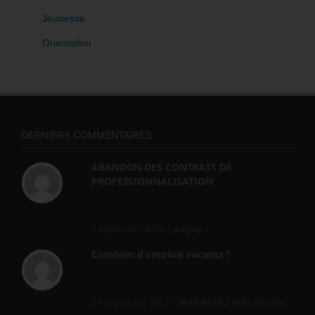
Jeunesse
Orientation
DERNIERS COMMENTAIRES
ABANDON DES CONTRATS DE
PROFESSIONNALISATION
bonjour, ce gouvernant fait vraiment
n'importe quoi, les contrats...
2 septembre 2024 -
gregory
Combien d’emplois vacants ?
[…] [3] Billet – « Combien d’emplois vacants
? » du 3...
24 septembre 2021 -
NOMBRE DES EMPLOIS NON