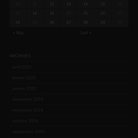
10
11
12
13
14
15
16
17
18
19
20
21
22
23
24
25
26
27
28
29
30
« Mai
Juil »
ARCHIVES
avril 2025
(2)
février 2025
(3)
janvier 2025
(6)
décembre 2024
(4)
novembre 2024
(7)
octobre 2024
(10)
septembre 2024
(6)