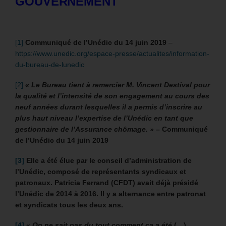
GOUVERNEMENT
[1]
Communiqué de l’Unédic du
14 juin 2019
–
https://www.unedic.org/espace-presse/actualites/information-
du-bureau-de-lunedic
[2]
«
Le Bureau tient à remercier M. Vincent Destival pour
la qualité et l’intensité de son engagement au cours des
neuf années durant lesquelles il a permis d’inscrire au
plus haut niveau l’expertise de l’Unédic en tant que
gestionnaire de l’Assurance chômage. »
– Communiqué
de l’Unédic du
14 juin 2019
[3]
Elle a été élue par le conseil d’administration de
l’Unédic, composé de représentants syndicaux et
patronaux. Patricia Ferrand (CFDT) avait déjà présidé
l’Unédic de 2014 à 2016. Il y a alternance entre patronat
et syndicats tous les deux ans.
[4]
« On ne sait pas du tout comment ça a été
(…)