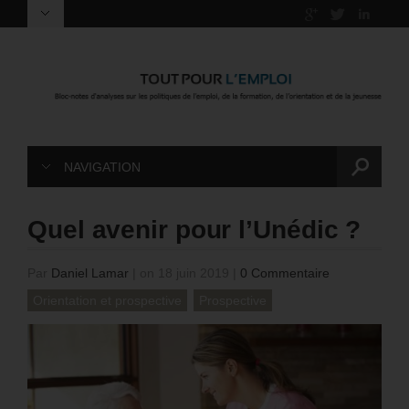
NAVIGATION
Quel avenir pour l’Unédic ?
Par
Daniel Lamar
|
on 18 juin 2019
|
0 Commentaire
Orientation et prospective
Prospective