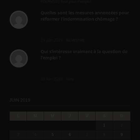
POURVUS | Tout pour l"emploi
Quelles sont les mesures annoncées pour
réformer l’indemnisation chômage ?
Cette réforme vise à diaboliser le chômeur et
ne va rien régler....
19 juin 2019 -
SILVESTRE
Qui s’intéresse vraiment à la question de
l’emploi ?
l'amélioration des conditions de travail dans
le BTP (Le taux de...
10 juin 2019 -
tony
JUIN 2019
L
M
M
J
V
S
D
1
2
3
4
5
6
7
8
9