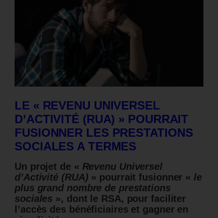
LE « REVENU UNIVERSEL
D’ACTIVITÉ (RUA) » POURRAIT
FUSIONNER LES PRESTATIONS
SOCIALES A TERMES
Un projet de «
Revenu Universel
d’
A
ctivité (RUA)
»
pourrait fusionner
«
le
plus grand nombre de prestations
sociales
»
, dont le RSA, pour faciliter
l’accès des bénéficiaires et gagner en