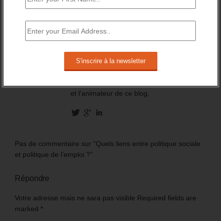
Description de l'auteur
Daniel Lamar mène des missions dans le
domaine des politiques et stratégies
concernant les questions de jeunesse, de
l’orientation professionnelle, de la
formation professionnelle, de l’emploi et du
recrutement. C'est également le fondateur
et l'animateur de ce blog.
Pas de commentaire sur “Quels liens entre politique sociale
et politique de l’emploi ?”
Répondre
Votre adresse mais ne sara pas visible Required fields are
marked
*