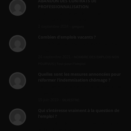
ABANDON DES CONTRATS DE
PROFESSIONNALISATION
bonjour, ce gouvernant fait vraiment
n'importe quoi, les contrats...
2 septembre 2024 -
gregory
Combien d’emplois vacants ?
[…] [3] Billet – « Combien d’emplois vacants
? » du 3...
24 septembre 2021 -
NOMBRE DES EMPLOIS NON
POURVUS | Tout pour l"emploi
Quelles sont les mesures annoncées pour
réformer l’indemnisation chômage ?
Cette réforme vise à diaboliser le chômeur et
ne va rien régler....
19 juin 2019 -
SILVESTRE
Qui s’intéresse vraiment à la question de
l’emploi ?
l'amélioration des conditions de travail dans
le BTP (Le taux de...