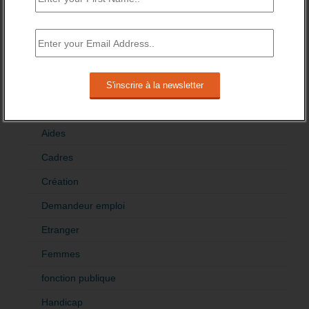
CATÉGORIES
brèves emploi
Emploi
Accompagnement
Acteurs
Aides
Cadres
Création
Demandeur emploi
Etranger
Femmes
fonction publique
Handicap