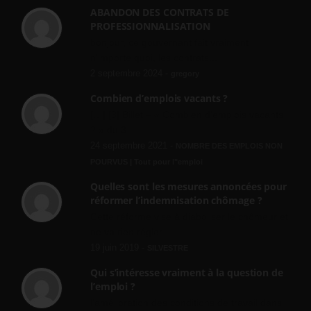
ABANDON DES CONTRATS DE
PROFESSIONNALISATION
bonjour, ce gouvernant fait vraiment
n'importe quoi, les contrats...
2 septembre 2024 -
gregory
Combien d’emplois vacants ?
[…] [3] Billet – « Combien d’emplois vacants
? » du 3...
24 septembre 2021 -
NOMBRE DES EMPLOIS NON
POURVUS | Tout pour l"emploi
Quelles sont les mesures annoncées pour
réformer l’indemnisation chômage ?
Cette réforme vise à diaboliser le chômeur et
ne va rien régler....
19 juin 2019 -
SILVESTRE
Qui s’intéresse vraiment à la question de
l’emploi ?
l'amélioration des conditions de travail dans