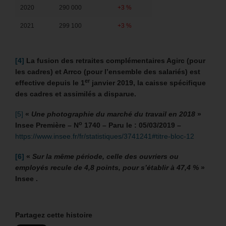
2020
290 000
+3 %
2021
299 100
+3 %
[4]
La fusion des retraites complémentaires Agirc (pour
les cadres) et Arrco (pour l’ensemble des salariés) est
er
effective depuis le 1
janvier 2019, la caisse spécifique
des cadres et assimilés a disparue.
[5]
«
Une photographie du marché du travail en 2018
»
o
Insee Première – N
1740 – Paru le : 05/03/2019 –
https://www.insee.fr/fr/statistiques/3741241#titre-bloc-12
[6]
«
Sur la même période, celle des ouvriers ou
employés recule de 4,8 points, pour s’établir à 47,4 %
»
Insee .
Partagez cette histoire