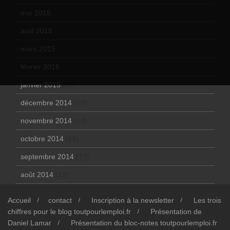
mai 2015
(5)
avril 2015
(8)
mars 2015
(10)
février 2015
(11)
janvier 2015
(12)
décembre 2014
(10)
novembre 2014
(13)
octobre 2014
(18)
septembre 2014
(17)
août 2014
(12)
Accueil
contact
Inscription à la newsletter
Les trois
chiffres pour le blog toutpourlemploi.fr
Présentation de
Daniel Lamar
Présentation du bloc-notes toutpourlemploi.fr