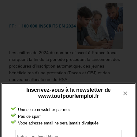
FT : + 100 000 INSCRITS EN 2024
Les chiffres de 2024 du nombre d’inscrit à France travail
marquent la fin de la période précédant le lancement des
procédures d’inscription automatique, des jeunes
bénéficiaires d’une prestation (Pacea et CEJ) et des
nouveaux allocataires du RSA.
Inscrivez-vous à la newsletter de
×
En France entière, le nombre de demandeurs d’emploi,
www.toutpourlemploi.fr
inscrits à France travail, s’élève à 6 255 100 au 4ème
trimestre 2024.
Une seule newsletter par mois
Pas de spam
Sur l’année 2024, il a globalement augmenté de +1,5%.
Votre adresse email ne sera jamais divulguée
Mais surtout, en catégorie A, le nombre des inscrits (sans
emploi et tenus de rechercher un emploi) a augmenté de