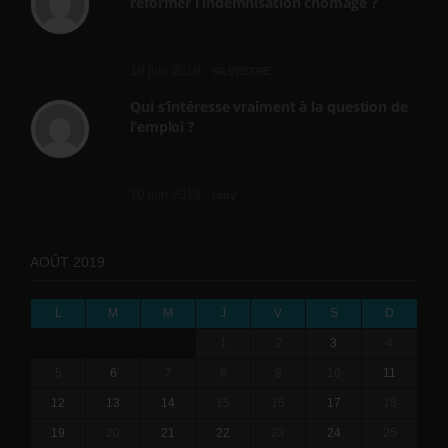
réformer l’indemnisation chômage ?
Cette réforme vise à diaboliser le chômeur et
ne va rien régler....
19 juin 2019 -
SILVESTRE
Qui s’intéresse vraiment à la question de
l’emploi ?
l'amélioration des conditions de travail dans
le BTP (Le taux de...
10 juin 2019 -
tony
AOÛT 2019
L
M
M
J
V
S
D
1
2
3
4
5
6
7
8
9
10
11
12
13
14
15
16
17
18
19
20
21
22
23
24
25