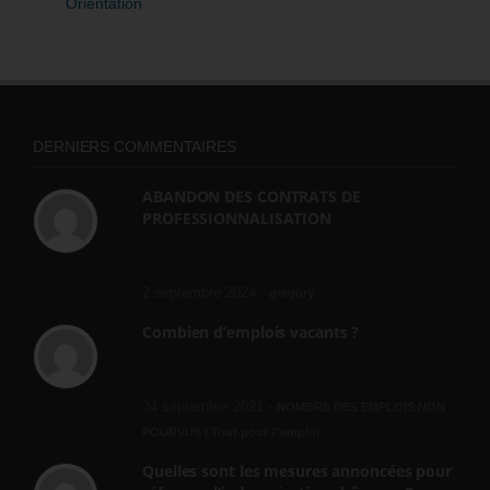
Orientation
DERNIERS COMMENTAIRES
ABANDON DES CONTRATS DE
PROFESSIONNALISATION
bonjour, ce gouvernant fait vraiment
n'importe quoi, les contrats...
2 septembre 2024 -
gregory
Combien d’emplois vacants ?
[…] [3] Billet – « Combien d’emplois vacants
? » du 3...
24 septembre 2021 -
NOMBRE DES EMPLOIS NON
POURVUS | Tout pour l"emploi
Quelles sont les mesures annoncées pour