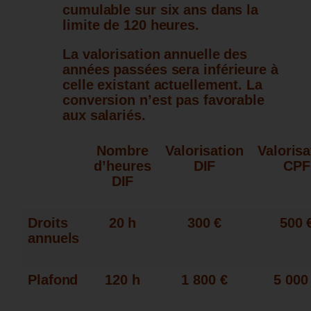
cumulable sur six ans dans la
limite de 120 heures.
La valorisation annuelle des
années passées
sera inférieure
à
celle existant actuellement. La
conversion n’est pas favorable
aux salariés.
Nombre
Valorisation
Valorisa
d’heures
DIF
CPF
DIF
Droits
20 h
300 €
500 
annuels
Plafond
120 h
1 800 €
5 000