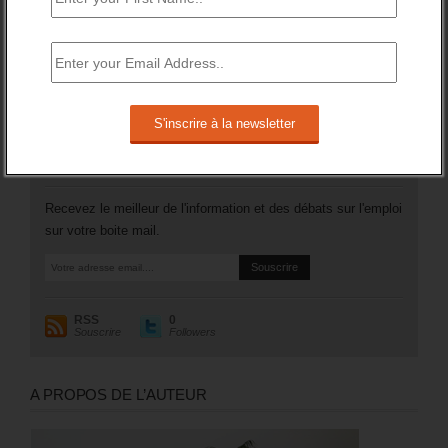
106 200 (soit +3,5%).
Plus généralement, le nombre des inscrits tenus de
rechercher un emploi (A, B ou C) aura augmenté de 97 200
sur un an (soit +1,8%).
RESTEZ EN CONTACT
Recevez le meilleur de l'information et des débats sur l'emploi
sur votre boite mail.
RSS
0
Souscrire
Followers
A PROPOS DE L’AUTEUR