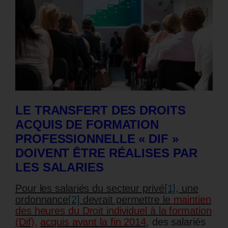
LE TRANSFERT DES DROITS
ACQUIS DE FORMATION
PROFESSIONNELLE « DIF »
DOIVENT ÊTRE RÉALISES PAR
LES SALARIES
Pour les salariés du secteur privé
[1]
, une
ordonnance
[2]
devrait permettre le
maintien
des heures du Droit individuel à la formation
(Dif),
acquis avant la fin 2014
,
des salariés