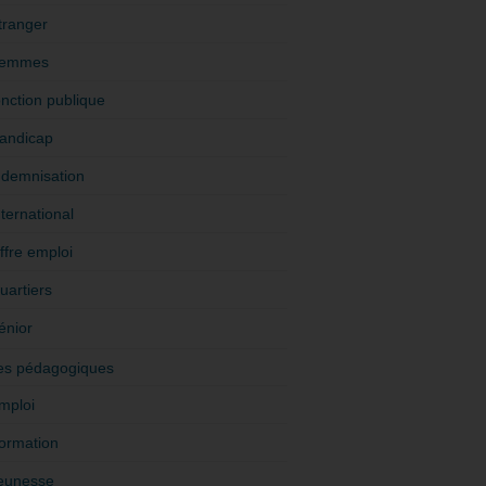
tranger
emmes
onction publique
andicap
ndemnisation
nternational
ffre emploi
uartiers
énior
es pédagogiques
mploi
ormation
eunesse