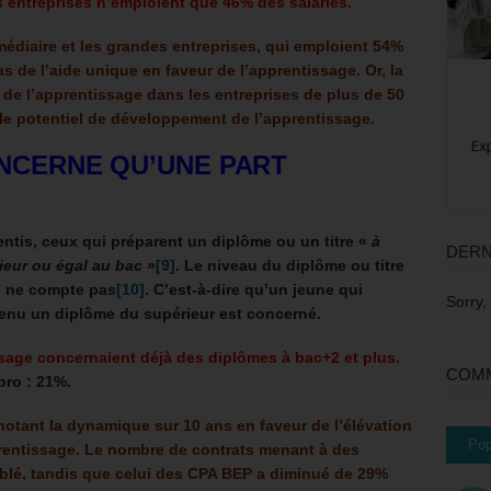
s entreprises n’emploient que 46% des salariés.
rmédiaire et les grandes entreprises, qui emploient 54%
as de l’aide unique en faveur de l’apprentissage. Or, l
a
 de l’apprentissage dans les entreprises de plus de 50
e le potentiel de développement de l’apprentissage.
ONCERNE QU’UNE PART
ntis, ceux qui préparent un diplôme ou un titre «
à
DERN
rieur ou égal au bac
»
[9]
.
Le niveau du diplôme ou titre
ti ne compte pas
[10]
. C’est-à-dire qu’un jeune qui
Sorry,
enu un diplôme du supérieur est concerné.
sage concernaient déjà des diplômes à bac+2 et plus.
COMM
pro : 21%.
notant la dynamique sur 10 ans en faveur de l’élévation
Pop
rentissage. Le nombre de contrats menant à des
blé, tandis que celui des CPA BEP a diminué de 29%