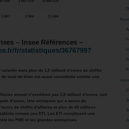
35 056
3 865 510
4 006 634
O
3 687
2 504
13 404
Form
A
F
ises – Insee Références –
ee.fr/fr/statistiques/3676799?
In
P
R
salariés mais plus de 1,5 milliard d’euros de chiffre
os de total de bilan est aussi considérée comme une
Jeun
E
’affaires annuel n’excédant pas 1,5 milliard d’euros, soit
J
liards d’euros. Une entreprise qui a moins de
’euros de chiffre d’affaires et plus de 43 millions
J
onsidérée comme une ETI. Les ETI constituent une
ntre les PME et les grandes entreprises.
J