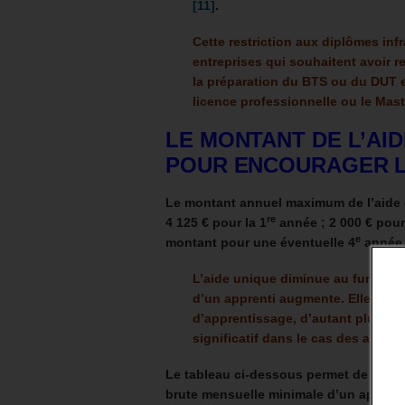
[11]
.
Cette restriction aux diplômes infr
entreprises qui souhaitent avoir r
la préparation du BTS ou du DUT e
licence professionnelle ou le Mas
LE MONTANT DE L’AID
POUR ENCOURAGER L
Le montant annuel maximum de l’aide d
re
4 125 € pour la 1
année ; 2 000 € pour
e
montant pour une éventuelle 4
année
L’aide unique diminue au fur et à
d’un apprenti augmente. Elle devi
d’apprentissage, d’autant plus que
significatif dans le cas des appre
Le tableau ci-dessous permet de voir l
brute mensuelle minimale d’un apprent