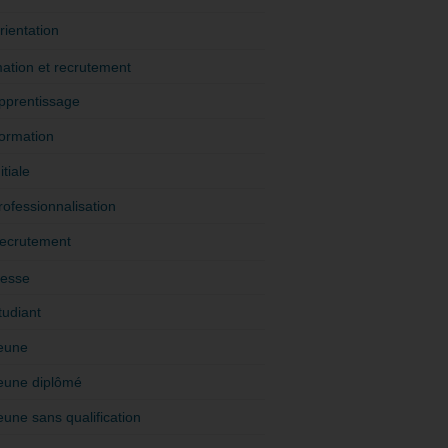
rientation
ation et recrutement
pprentissage
ormation
itiale
rofessionnalisation
ecrutement
esse
tudiant
eune
eune diplômé
eune sans qualification