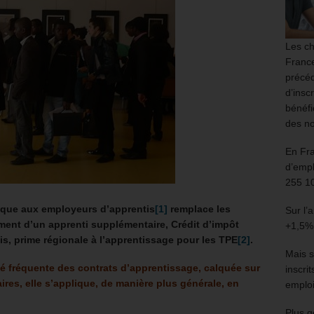
Les ch
France
précéd
d’insc
bénéfi
des no
En Fr
d’empl
255 1
ique aux employeurs d’apprentis
[1]
remplace les
Sur l’
tement d’un apprenti supplémentaire, Crédit d’impôt
+1,5%
s, prime régionale à l’apprentissage pour les TPE
[2]
.
Mais s
é fréquente des contrats d’apprentissage, calquée sur
inscri
ires, elle s’applique, de manière plus générale, en
emploi
Plus g