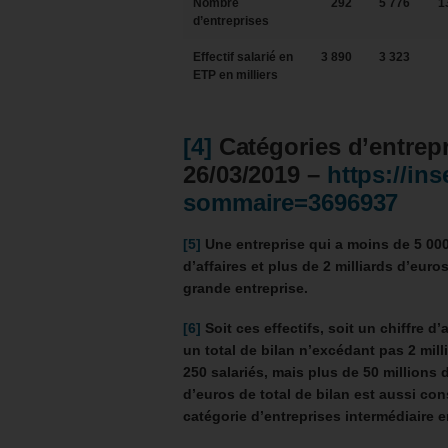
Nombre
292
5 776
1
d’entreprises
Effectif salarié en
3 890
3 323
ETP en milliers
[4]
Catégories d’entrepr
26/03/2019 –
https://ins
sommaire=3696937
[5]
Une entreprise qui a moins de 5 000 
d’affaires et plus de 2 milliards d’eur
grande entreprise.
[6]
Soit ces effectifs, soit un chiffre d
un total de bilan n’excédant pas 2 mil
250 salariés, mais plus de 50 millions d
d’euros de total de bilan est aussi c
catégorie d’entreprises intermédiaire e