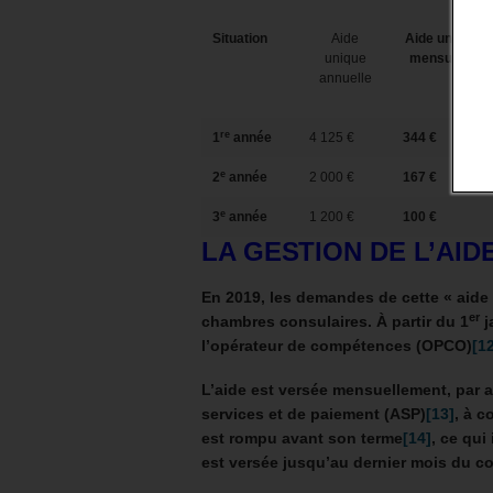
Situation
Aide
Aide unique
unique
mensuelle
annuelle
re
1
année
4 125 €
344 €
e
2
année
2 000 €
167 €
e
3
année
1 200 €
100 €
LA GESTION DE L’AID
En 2019, les demandes de cette « aide
er
chambres consulaires. À partir du 1
j
l’opérateur de compétences (OPCO)
[1
L’aide est versée mensuellement, par a
services et de paiement (ASP)
[13]
, à 
est rompu avant son terme
[14]
, ce qui
est versée jusqu’au dernier mois du co