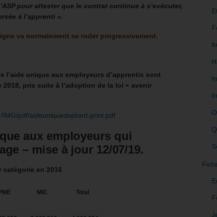
l’ASP pour attester que le contrat continue à s’exécuter,
E
rsée à l’apprenti ».
F
igne va normalement se roder progressivement.
f
H
de l’aide unique aux employeurs d’apprentis sont
I
2018, pris suite à l’adoption de la loi « avenir
I
O
fr/IMG/pdf/aideuniquedepliant-print.pdf
Q
ique aux employeurs qui
S
age – mise à jour 12/07/19.
Fich
r catégorie en 2016
E
PME
MIC
Total
F
J