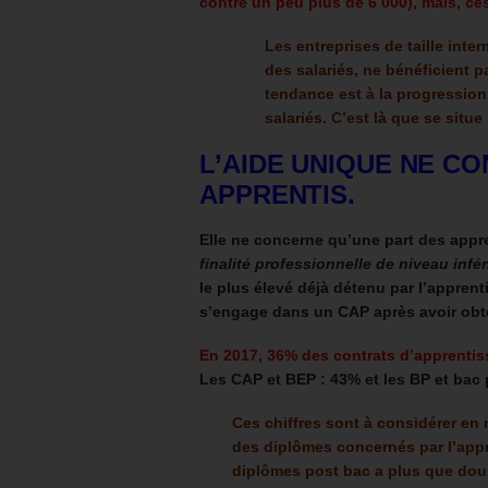
contre un peu plus de 6 000), m
ais, ce
Les entreprises de taille inte
des salariés, ne bénéficient p
tendance est à la progression
salariés. C’est là que se situ
L’AIDE UNIQUE NE C
APPRENTIS.
Elle ne concerne qu’une part des appre
finalité professionnelle de niveau infé
le plus élevé déjà détenu par l’appren
s’engage dans un CAP après avoir obt
En 2017, 36% des contrats d’apprentis
Les CAP et BEP : 43% et les BP et bac 
Ces chiffres sont à considérer en 
des diplômes concernés par l’app
diplômes post bac a plus que dou