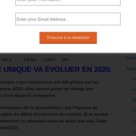
16 à 17
18-20
21-25
26-29
RÉDI
ans
ans
ans
ans
POLI
>Décri
411 €
654 €
806 €
NR
CATÉ
593 €
776 €
928 €
NR
brèv
837 €
1 019 €
1 187 €
NR
E UNIQUE VA ÉVOLUER EN 2020.
Empl
A
 unique » aux employeurs ont été gérées par les
anvier 2020, elles seront prises en charge par
A
2]
dont dépend l’entreprise.
A
nticipation de la rémunération, par l’Agence de
C
compter du début d’exécution du contrat.
Si le contrat
 intervient en moyenne dans un quart des cas, l’aide
C
ntrat
[15]
.
D