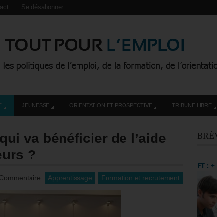
act
Se désabonner
T
JEUNESSE
ORIENTATION ET PROSPECTIVE
TRIBUNE LIBRE
i va bénéficier de l’aide
BRÈ
eurs ?
FT : 
 Commentaire
Apprentissage
Formation et recrutement