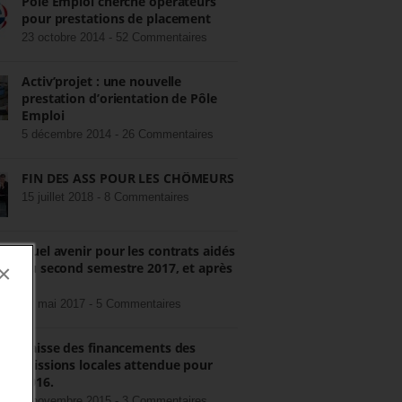
Pôle Emploi cherche opérateurs
pour prestations de placement
23 octobre 2014 -
52 Commentaires
Activ’projet : une nouvelle
prestation d’orientation de Pôle
Emploi
5 décembre 2014 -
26 Commentaires
FIN DES ASS POUR LES CHÔMEURS
15 juillet 2018 -
8 Commentaires
Quel avenir pour les contrats aidés
au second semestre 2017, et après
×
?
22 mai 2017 -
5 Commentaires
Baisse des financements des
missions locales attendue pour
2016.
3 novembre 2015 -
3 Commentaires