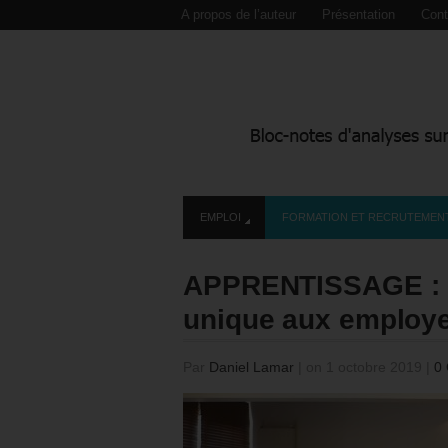
A propos de l’auteur
Présentation
Cont
EMPLOI
FORMATION ET RECRUTEMEN
APPRENTISSAGE : qu
unique aux employ
Par
Daniel Lamar
|
on 1 octobre 2019
|
0