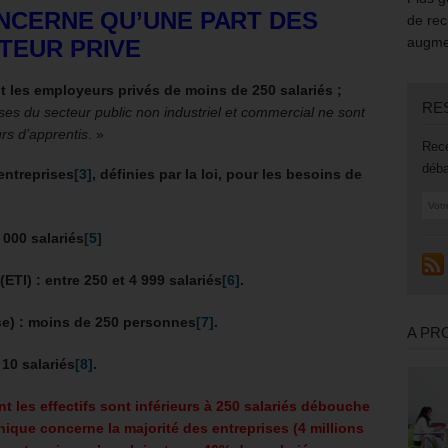
ONCERNE QU’UNE PART DES
de rec
augmen
TEUR PRIVE
 les employeurs privés de moins de 250 salariés ;
RE
ses du secteur public non industriel et commercial ne sont
rs d’apprentis
. »
Rece
déba
entreprises
[3]
, définies par la loi, pour les besoins de
.
 000 salariés
[5]
(ETI) :
entre 250 et 4 999 salariés
[6]
.
se)
: moins de 250 personnes
[7]
.
A PR
10 salariés
[8]
.
t les effectifs sont inférieurs à 250 salariés débouche
unique concerne la majorité des entreprises (4 millions