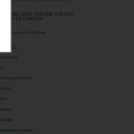
GEZ UNE LIBRE TRIBUNE SUR LES
TIQUES DE L’EMPLOI
re mon projet de tribune
GORIES
es emploi
oi
ccompagnement
cteurs
ides
adres
réation
emandeur emploi