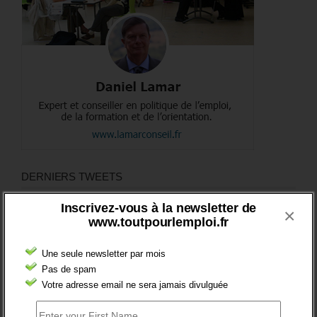
DERNIERS TWEETS
Inscrivez-vous à la newsletter de
Sorry, no Tweets were found.
×
www.toutpourlemploi.fr
Une seule newsletter par mois
COMMENTEZ LES ARTICLES DU BLOG
Pas de spam
Votre adresse email ne sera jamais divulguée
Populaires
Récents
Commentaires