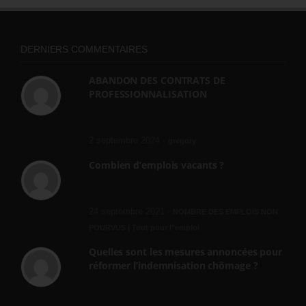
DERNIERS COMMENTAIRES
ABANDON DES CONTRATS DE
PROFESSIONNALISATION
bonjour, ce gouvernant fait vraiment
n'importe quoi, les contrats...
2 septembre 2024 -
gregory
Combien d’emplois vacants ?
[…] [3] Billet – « Combien d’emplois vacants
? » du 3...
24 septembre 2021 -
NOMBRE DES EMPLOIS NON
POURVUS | Tout pour l"emploi
Quelles sont les mesures annoncées pour
réformer l’indemnisation chômage ?
Cette réforme vise à diaboliser le chômeur et
ne va rien régler....