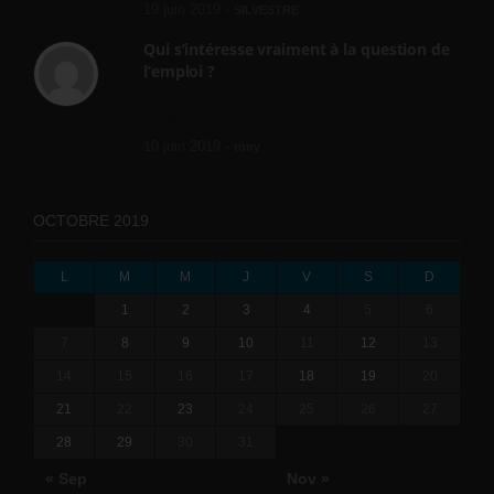
19 juin 2019 -
SILVESTRE
Qui s’intéresse vraiment à la question de
l’emploi ?
l'amélioration des conditions de travail dans
le BTP (Le taux de...
10 juin 2019 -
tony
OCTOBRE 2019
L
M
M
J
V
S
D
1
2
3
4
5
6
7
8
9
10
11
12
13
14
15
16
17
18
19
20
21
22
23
24
25
26
27
28
29
30
31
« Sep
Nov »