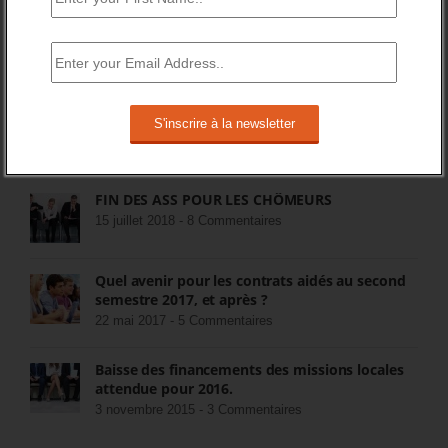
Pôle Emploi cherche opérateurs pour
prestations de placement
23 octobre 2014 -
52 Commentaires
Activ’projet : une nouvelle prestation
d’orientation de Pôle Emploi
5 décembre 2014 -
26 Commentaires
FIN DES ASS POUR LES CHÔMEURS
15 juillet 2018 -
8 Commentaires
Quel avenir pour les contrats aidés au second
semestre 2017, et après ?
22 mai 2017 -
5 Commentaires
Baisse des financements des missions locales
attendue pour 2016.
3 novembre 2015 -
3 Commentaires