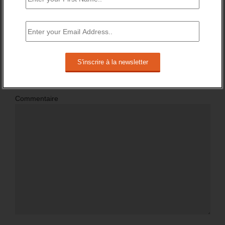
Pas de commentaire sur “Pourquoi La Réunion apparait un
révélateur de l’insuffisance de la politique de l’emploi ?”
Répondre
Votre adresse mais ne sara pas visible Required fields are
marked
*
Commentaire