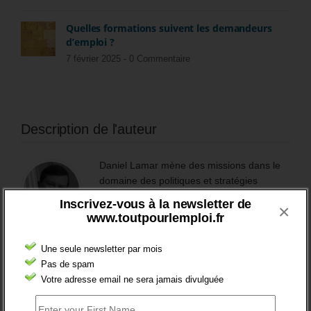
Quelles formations suivent les demandeurs
d’emploi ?
7 février 2025 -
0 Commentaire
Description de l'auteur
Daniel Lamar mène des missions dans le
domaine des politiques et stratégies
concernant les questions de jeunesse, de
Inscrivez-vous à la newsletter de
×
l’orientation professionnelle, de la
www.toutpourlemploi.fr
formation professionnelle, de l’emploi et du
recrutement. C'est également le fondateur
Une seule newsletter par mois
et l'animateur de ce blog.
Pas de spam
Votre adresse email ne sera jamais divulguée