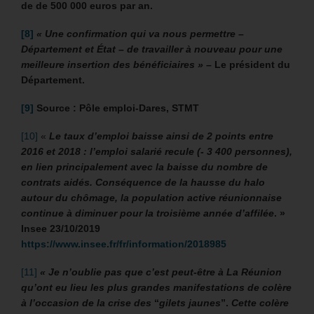
de de 500 000 euros par an.
[8]
« Une confirmation qui va nous permettre –
Département et État – de travailler à nouveau pour une
meilleure insertion des bénéficiaires » –
Le président du
Département.
[9]
Source : Pôle emploi-Dares, STMT
[10]
«
Le taux d’emploi baisse ainsi de 2 points entre
2016 et 2018 : l’emploi salarié recule (- 3 400 personnes),
en lien principalement avec la baisse du nombre de
contrats aidés. Conséquence de la hausse du halo
autour du chômage, la population active réunionnaise
continue à diminuer pour la troisième année d’affilée
. »
Insee 23/10/2019
https://www.insee.fr/fr/information/2018985
[11]
« Je n’oublie pas que c’est peut-être à La Réunion
qu’ont eu lieu les plus grandes manifestations de colère
à l’occasion de la crise des
“
gilets jaunes
”.
Cette colère