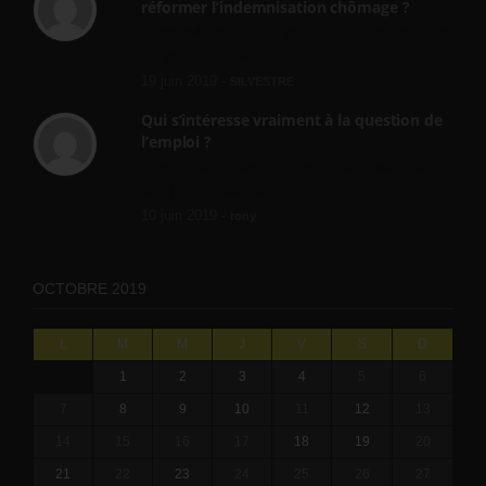
réformer l’indemnisation chômage ?
Cette réforme vise à diaboliser le chômeur et
ne va rien régler....
19 juin 2019 -
SILVESTRE
Qui s’intéresse vraiment à la question de
l’emploi ?
l'amélioration des conditions de travail dans
le BTP (Le taux de...
10 juin 2019 -
tony
OCTOBRE 2019
L
M
M
J
V
S
D
1
2
3
4
5
6
7
8
9
10
11
12
13
14
15
16
17
18
19
20
21
22
23
24
25
26
27