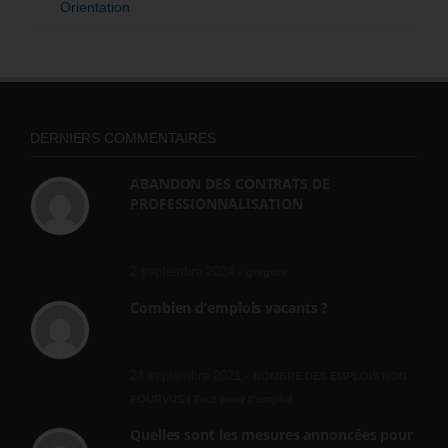
Orientation
DERNIERS COMMENTAIRES
ABANDON DES CONTRATS DE
PROFESSIONNALISATION
bonjour, ce gouvernant fait vraiment
n'importe quoi, les contrats...
2 septembre 2024 -
gregory
Combien d’emplois vacants ?
[…] [3] Billet – « Combien d’emplois vacants
? » du 3...
24 septembre 2021 -
NOMBRE DES EMPLOIS NON
POURVUS | Tout pour l"emploi
Quelles sont les mesures annoncées pour