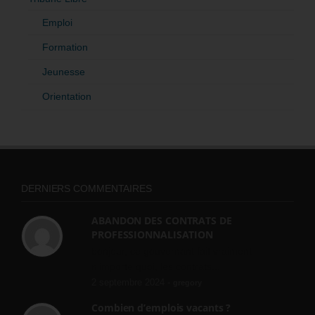
Emploi
Formation
Jeunesse
Orientation
DERNIERS COMMENTAIRES
ABANDON DES CONTRATS DE
PROFESSIONNALISATION
bonjour, ce gouvernant fait vraiment
n'importe quoi, les contrats...
2 septembre 2024 -
gregory
Combien d’emplois vacants ?