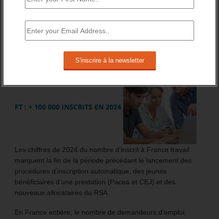
BRÈVES EMPLOI
FT : + 100 000 INSCRITS EN 2024
Les chiffres de 2024 du nombre d’inscrit à France travail
marquent la fin de la période précédant le lancement des
procédures d’inscription automatique, des jeunes
bénéficiaires d’une prestation (Pacea et CEJ) et des
nouveaux allocataires du RSA.
En France entière, le nombre de demandeurs d’emploi,