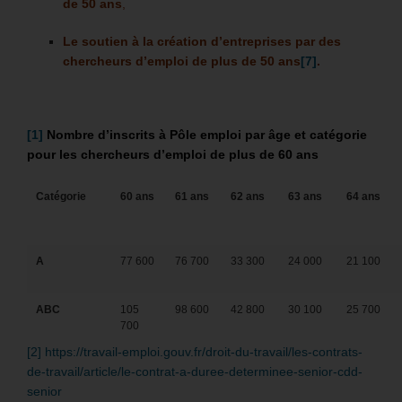
de 50 ans
,
Le soutien à la création d’entreprises par des
chercheurs d’emploi de plus de 50 ans
[7]
.
[1]
Nombre
d’inscrits à Pôle emploi par âge et catégorie
pour les chercheurs d’emploi de plus de 60 ans
Catégorie
60 ans
61 ans
62 ans
63 ans
64 ans
A
77 600
76 700
33 300
24 000
21 100
ABC
105
98 600
42 800
30 100
25 700
700
[2]
https://travail-emploi.gouv.fr/droit-du-travail/les-contrats-
de-travail/article/le-contrat-a-duree-determinee-senior-cdd-
senior