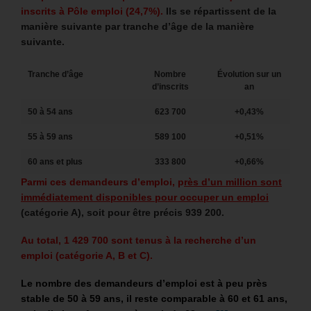
inscrits à Pôle emploi (24,7%).
Ils se répartissent de la
manière suivante par tranche d’âge de la manière
suivante.
Tranche d’âge
Nombre
Évolution sur un
d’inscrits
an
50 à 54 ans
623 700
+0,43%
55 à 59 ans
589 100
+0,51%
60 ans et plus
333 800
+0,66%
Parmi ces demandeurs d’emploi, p
rès d’un million sont
immédiatement disponibles pour occuper un emploi
(catégorie A), soit pour être précis 939 200.
Au total, 1 429 700 sont tenus à la recherche d’un
emploi (catégorie A, B et C).
Le nombre des demandeurs d’emploi est à peu près
stable de 50 à 59 ans, il reste comparable à 60 et 61 ans,