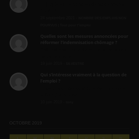
[…] [3] Billet – « Combien d’emplois vacants
? » du 3...
24 septembre 2021 -
NOMBRE DES EMPLOIS NON
POURVUS | Tout pour l"emploi
Quelles sont les mesures annoncées pour
réformer l’indemnisation chômage ?
Cette réforme vise à diaboliser le chômeur et
ne va rien régler....
19 juin 2019 -
SILVESTRE
Qui s’intéresse vraiment à la question de
l’emploi ?
l'amélioration des conditions de travail dans
le BTP (Le taux de...
10 juin 2019 -
tony
OCTOBRE 2019
L
M
M
J
V
S
D