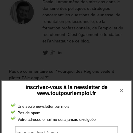
Daniel Lamar mène des missions dans le
domaine des politiques et stratégies
concernant les questions de jeunesse, de
l’orientation professionnelle, de la
formation professionnelle, de l’emploi et du
recrutement. C'est également le fondateur
et l'animateur de ce blog.
Pas de commentaire sur “Pourquoi des Régions veulent
piloter Pôle emploi ?”
Inscrivez-vous à la newsletter de
×
Répondre
www.toutpourlemploi.fr
Votre adresse mais ne sara pas visible Required fields are
Une seule newsletter par mois
marked
*
Pas de spam
Votre adresse email ne sera jamais divulguée
Commentaire