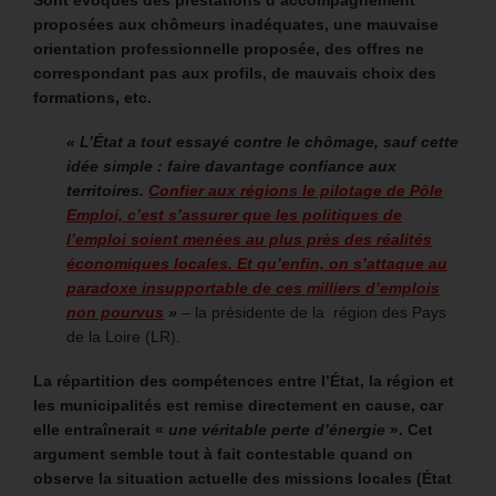
Sont évoqués des prestations d’accompagnement
proposées aux chômeurs inadéquates, une mauvaise
orientation professionnelle proposée, des offres ne
correspondant pas aux profils, de mauvais choix des
formations, etc.
« L’État a tout essayé contre le chômage, sauf cette
idée simple : faire davantage confiance aux
territoires.
Confier aux régions le pilotage de Pôle
Emploi, c’est s’assurer que les politiques de
l’emploi soient menées au plus près des réalités
économiques locales. Et qu’enfin, on s’attaque au
paradoxe insupportable de ces milliers d’emplois
non pourvus
»
– la présidente de la région des Pays
de la Loire (LR).
La répartition des compétences entre l’État, la région et
les municipalités est remise directement en cause, car
elle entraînerait «
une véritable perte d’énergie
». Cet
argument semble tout à fait contestable quand on
observe la situation actuelle des missions locales (État