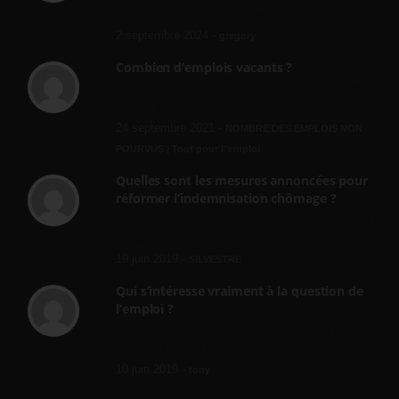
n'importe quoi, les contrats...
2 septembre 2024 -
gregory
Combien d’emplois vacants ?
[…] [3] Billet – « Combien d’emplois vacants
? » du 3...
24 septembre 2021 -
NOMBRE DES EMPLOIS NON
POURVUS | Tout pour l"emploi
Quelles sont les mesures annoncées pour
réformer l’indemnisation chômage ?
Cette réforme vise à diaboliser le chômeur et
ne va rien régler....
19 juin 2019 -
SILVESTRE
Qui s’intéresse vraiment à la question de
l’emploi ?
l'amélioration des conditions de travail dans
le BTP (Le taux de...
10 juin 2019 -
tony