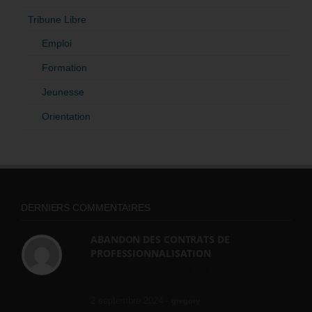
Tribune Libre
Emploi
Formation
Jeunesse
Orientation
DERNIERS COMMENTAIRES
ABANDON DES CONTRATS DE
PROFESSIONNALISATION
bonjour, ce gouvernant fait vraiment
n'importe quoi, les contrats...
2 septembre 2024 -
gregory