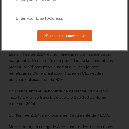
FT : + 100 000 INSCRITS EN 2024
Les chiffres de 2024 du nombre d’inscrit à France travail
marquent la fin de la période précédant le lancement des
procédures d’inscription automatique, des jeunes
bénéficiaires d’une prestation (Pacea et CEJ) et des
nouveaux allocataires du RSA.
En France entière, le nombre de demandeurs d’emploi,
inscrits à France travail, s’élève à 6 255 100 au 4ème
trimestre 2024.
Sur l’année 2024, il a globalement augmenté de +1,5%.
Mais surtout, en catégorie A, le nombre des inscrits (sans