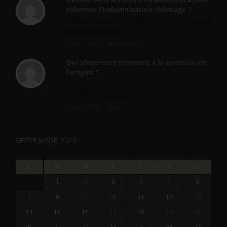
réformer l’indemnisation chômage ?
Cette réforme vise à diaboliser le chômeur et
ne va rien régler....
19 juin 2019 -
SILVESTRE
Qui s’intéresse vraiment à la question de
l’emploi ?
l'amélioration des conditions de travail dans
le BTP (Le taux de...
10 juin 2019 -
tony
SEPTEMBRE 2020
L
M
M
J
V
S
D
1
2
3
4
5
6
7
8
9
10
11
12
13
14
15
16
17
18
19
20