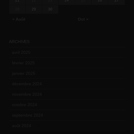
21
22
23
24
25
26
27
28
29
30
« Août
Oct »
ARCHIVES
avril 2025
(2)
février 2025
(3)
janvier 2025
(6)
décembre 2024
(4)
novembre 2024
(7)
octobre 2024
(10)
septembre 2024
(6)
août 2024
(10)