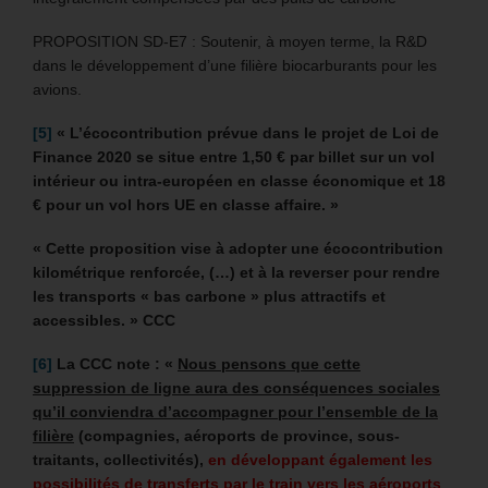
PROPOSITION SD-E7 : Soutenir, à moyen terme, la R&D
dans le développement d’une filière biocarburants pour les
avions.
[5]
« L’écocontribution prévue dans le projet de Loi de
Finance 2020 se situe entre 1,50 € par billet sur un vol
intérieur ou intra-européen en classe économique et 18
€ pour un vol hors UE en classe affaire. »
« Cette proposition vise à adopter une écocontribution
kilométrique renforcée, (…) et à la reverser pour rendre
les transports « bas carbone » plus attractifs et
accessibles. » CCC
[6]
La CCC note : «
Nous pensons que cette
suppression de ligne aura des conséquences sociales
qu’il conviendra d’accompagner pour l’ensemble de la
filière
(compagnies, aéroports de province, sous-
traitants, collectivités),
en développant également les
possibilités de transferts par le train vers les aéroports