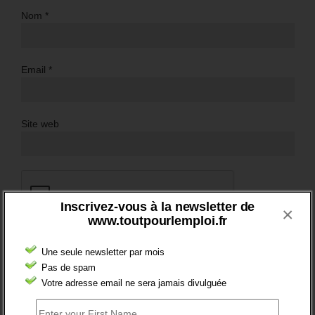
Nom
*
Email
*
Site web
Inscrivez-vous à la newsletter de
×
www.toutpourlemploi.fr
Une seule newsletter par mois
Pas de spam
Votre adresse email ne sera jamais divulguée
BRÈVES EMPLOI