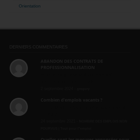
Orientation
DERNIERS COMMENTAIRES
ABANDON DES CONTRATS DE
PROFESSIONNALISATION
bonjour, ce gouvernant fait vraiment
n'importe quoi, les contrats...
2 septembre 2024 -
gregory
Combien d’emplois vacants ?
[…] [3] Billet – « Combien d’emplois vacants
? » du 3...
24 septembre 2021 -
NOMBRE DES EMPLOIS NON
POURVUS | Tout pour l"emploi
Quelles sont les mesures annoncées pour