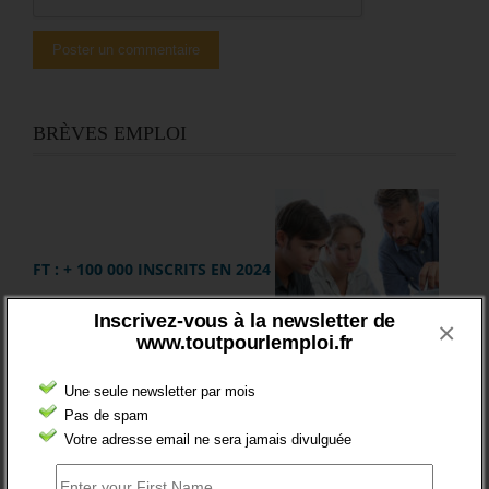
BRÈVES EMPLOI
FT : + 100 000 INSCRITS EN 2024
Inscrivez-vous à la newsletter de
×
www.toutpourlemploi.fr
Les chiffres de 2024 du nombre d’inscrit à France travail
marquent la fin de la période précédant le lancement des
Une seule newsletter par mois
procédures d’inscription automatique, des jeunes
Pas de spam
bénéficiaires d’une prestation (Pacea et CEJ) et des
Votre adresse email ne sera jamais divulguée
nouveaux allocataires du RSA.