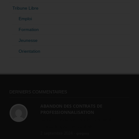
Tribune Libre
Emploi
Formation
Jeunesse
Orientation
DERNIERS COMMENTAIRES
ABANDON DES CONTRATS DE
PROFESSIONNALISATION
bonjour, ce gouvernant fait vraiment
n'importe quoi, les contrats...
2 septembre 2024 -
gregory