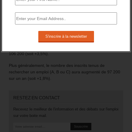
En France entière, le nombre de demandeurs d’emploi,
inscrits à France travail, s’élève à 6 255 100 au 4ème
trimestre 2024.
Sur l’année 2024, il a globalement augmenté de +1,5%.
Mais surtout, en catégorie A, le nombre des inscrits (sans
emploi et tenus de rechercher un emploi) a augmenté de
106 200 (soit +3,5%).
Plus généralement, le nombre des inscrits tenus de
rechercher un emploi (A, B ou C) aura augmenté de 97 200
sur un an (soit +1,8%).
RESTEZ EN CONTACT
Recevez le meilleur de l'information et des débats sur l'emploi
sur votre boite mail.