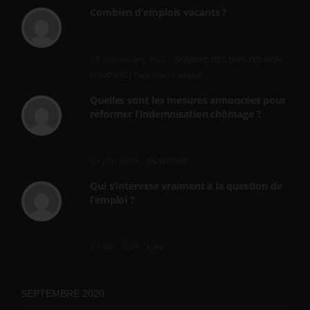
Combien d’emplois vacants ?
[…] [3] Billet – « Combien d’emplois vacants
? » du 3...
24 septembre 2021 -
NOMBRE DES EMPLOIS NON
POURVUS | Tout pour l"emploi
Quelles sont les mesures annoncées pour
réformer l’indemnisation chômage ?
Cette réforme vise à diaboliser le chômeur et
ne va rien régler....
19 juin 2019 -
SILVESTRE
Qui s’intéresse vraiment à la question de
l’emploi ?
l'amélioration des conditions de travail dans
le BTP (Le taux de...
10 juin 2019 -
tony
SEPTEMBRE 2020