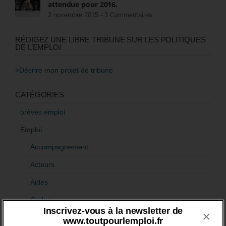
attendue pour 2016.
3 novembre 2015 -
3 Commentaires
RÉDIGEZ UNE LIBRE TRIBUNE SUR LES POLITIQUES
DE L’EMPLOI
>Décrire mon projet de tribune
CATÉGORIES
brèves emploi
Emploi
Accompagnement
Acteurs
Aides
Cadres
Inscrivez-vous à la newsletter de
×
Création
www.toutpourlemploi.fr