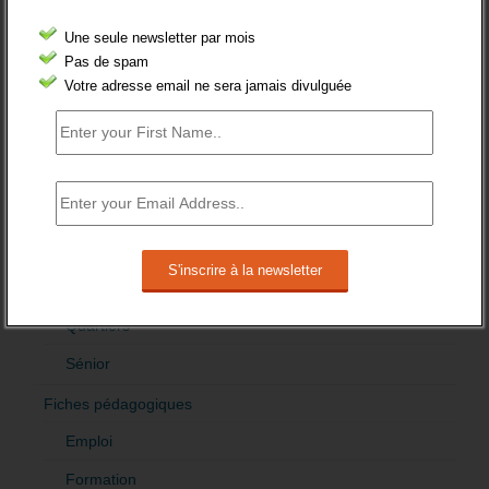
Demandeur emploi
Une seule newsletter par mois
Etranger
Pas de spam
Votre adresse email ne sera jamais divulguée
Femmes
fonction publique
Handicap
Indemnisation
International
Offre emploi
Quartiers
Sénior
Fiches pédagogiques
Emploi
Formation