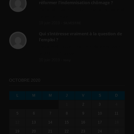
réformer l’indemnisation chômage ?
Cette réforme vise à diaboliser le chômeur et
ne va rien régler....
19 juin 2019 -
SILVESTRE
Qui s’intéresse vraiment à la question de
l’emploi ?
l'amélioration des conditions de travail dans
le BTP (Le taux de...
10 juin 2019 -
tony
OCTOBRE 2020
L
M
M
J
V
S
D
1
2
3
4
5
6
7
8
9
10
11
12
13
14
15
16
17
18
19
20
21
22
23
24
25