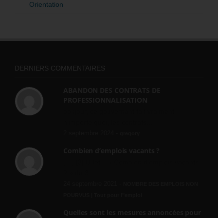
Orientation
DERNIERS COMMENTAIRES
ABANDON DES CONTRATS DE
PROFESSIONNALISATION
bonjour, ce gouvernant fait vraiment
n'importe quoi, les contrats...
2 septembre 2024 -
gregory
Combien d’emplois vacants ?
[…] [3] Billet – « Combien d’emplois vacants
? » du 3...
24 septembre 2021 -
NOMBRE DES EMPLOIS NON
POURVUS | Tout pour l"emploi
Quelles sont les mesures annoncées pour