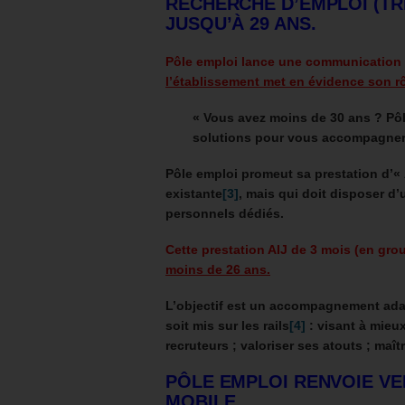
RECHERCHE D’EMPLOI (TRE
JUSQU’À 29 ANS.
Pôle emploi lance une communication 
l’établissement met en évidence son rô
« Vous avez moins de 30 ans ? Pôl
solutions pour vous accompagner e
Pôle emploi promeut sa prestation d’«
existante
[3]
, mais qui doit disposer 
personnels dédiés.
Cette prestation AIJ de 3 mois (en grou
moins de 26 ans.
L’objectif est un accompagnement adap
soit mis sur les rails
[4]
: visant à mieux
recruteurs ; valoriser ses atouts ; maî
PÔLE EMPLOI RENVOIE VE
MOBILE