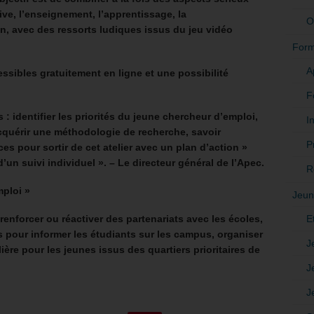
ive, l’enseignement, l’apprentissage, la
O
n, avec des ressorts ludiques issus du jeu vidéo
Form
A
sibles gratuitement en ligne et une possibilité
F
 : identifier les priorités du jeune chercheur d’emploi,
In
acquérir une méthodologie de recherche, savoir
P
ces pour sortir de cet atelier avec un plan d’action »
un suivi individuel ». – Le directeur général de l’Apec.
R
mploi »
Jeun
E
renforcer ou réactiver des partenariats avec les écoles,
s pour informer les étudiants sur les campus, organiser
J
ière pour les jeunes issus des quartiers prioritaires de
J
J