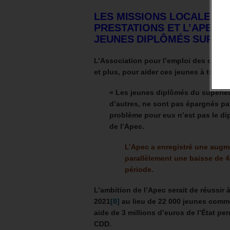
LES MISSIONS LOCALES 
PRESTATIONS ET L’APEC 
JEUNES DIPLÔMÉS SUR UN
L’Association pour l’emploi des cadres
et plus, pour aider ces jeunes à trouv
« Les jeunes diplômés du supérieu
d’autres, ne sont pas épargnés par
problème pour eux n’est pas le dip
de l’Apec.
L’Apec a enregistré une augm
parallèlement une baisse de 
période.
L’ambition de l’Apec serait de réussir 
2021
[8]
au lieu de 22 000 jeunes comm
aide de 3 millions d’euros de l’État p
CDD.