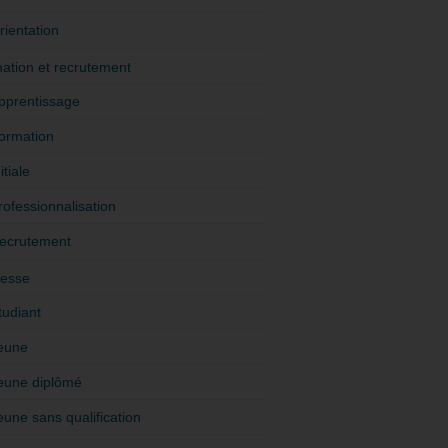
rientation
ation et recrutement
pprentissage
ormation
itiale
rofessionnalisation
ecrutement
esse
tudiant
eune
eune diplômé
eune sans qualification