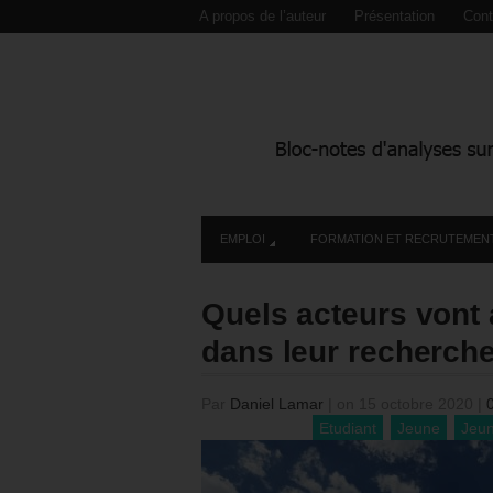
A propos de l’auteur
Présentation
Cont
EMPLOI
FORMATION ET RECRUTEMEN
Quels acteurs vont
dans leur recherche
Par
Daniel Lamar
|
on 15 octobre 2020
|
Etudiant
Jeune
Jeun