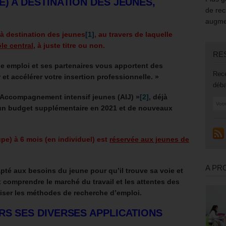
) A DESTINATION DES JEUNES,
de rec
augmen
à destination des jeunes
[1]
, au travers de laquelle
le central
, à juste titre ou non.
RE
e emploi et ses partenaires vous apportent des
Rece
t accélérer votre insertion professionnelle. »
déba
Accompagnement intensif jeunes (AIJ) »
[2]
, déjà
d’un budget supplémentaire en 2021 et de nouveaux
pe) à 6 mois (en individuel) est
réservée aux jeunes de
A PR
té aux besoins du jeune pour qu’il trouve sa voie et
 comprendre le marché du travail et les attentes des
triser les méthodes de recherche d’emploi.
RS SES DIVERSES APPLICATIONS