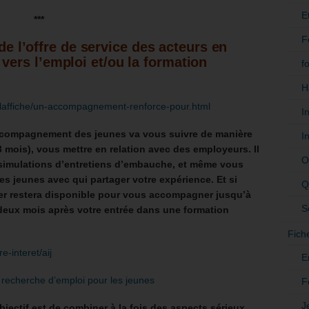
E
***
F
 de l’offre de service des acteurs en
ers l’emploi et/ou la formation
f
H
/a-laffiche/un-accompagnement-renforce-pour.html
I
’accompagnement des jeunes va vous suivre de manière
I
3 mois), vous mettre en relation avec des employeurs. Il
O
 simulations d’entretiens d’embauche, et même vous
es jeunes avec qui partager votre expérience. Et si
Q
ler restera disponible pour vous accompagner jusqu’à
S
à deux mois après votre entrée dans une formation
Fich
e-interet/aij
E
a recherche d’emploi pour les jeunes
F
J
bjectif est de combiner à la fois des aspects sérieux