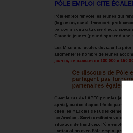
PÔLE EMPLOI CITE ÉGALE
Pôle emploi renvoie les jeunes qui ren
(logement, santé, transport, problèmes 
parcours contractualisé d’accompagne
Garantie jeunes (pour disposer d’une a
Les Missions locales devraient a prio
augmenter le nombre de jeunes accomp
jeunes, en passant de 100 000 à 150 0
Ce discours
de Pôle 
partagent pas forcéme
partenaires
également
C’est le cas de l’APEC
pour les jeunes
après), ou des dispositifs de parrainag
cités les « Écoles de la deuxième chan
les Armées : Service militaire volontair
situation de handicap, Pôle emploi rap
l’articulation avec Pôle emploi progres