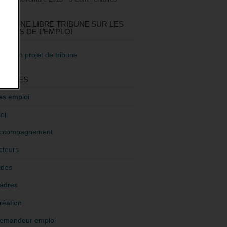
GEZ UNE LIBRE TRIBUNE SUR LES
TIQUES DE L’EMPLOI
re mon projet de tribune
GORIES
es emploi
oi
ccompagnement
cteurs
ides
adres
réation
emandeur emploi