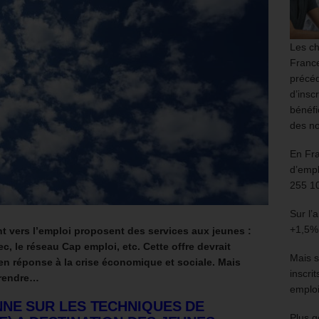
Les ch
France
précéd
d’insc
bénéfi
des no
En Fr
d’empl
255 1
Sur l’
+1,5%
 vers l’emploi proposent des services aux jeunes :
c, le réseau Cap emploi, etc. Cette offre devrait
Mais s
en réponse à la crise économique et sociale.
Mais
inscri
prendre…
emploi
NNE SUR LES TECHNIQUES DE
Plus g