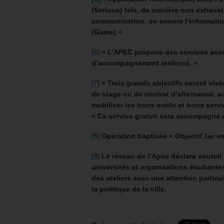
(Serious) tels, de manière non exhaust
communication, ou encore l’informatio
(Game) »
[6]
«
L’APEC
propose des services acces
d’accompagnement renforcé. »
[7]
« Trois grands objectifs seront visés
de stage ou de contrat d’alternance, 
mobiliser les bons outils et bons servi
« Ce service gratuit sera accompagné d’
[8]
Opération baptisée « Objectif 1er e
[9]
Le réseau de l’Apec déclare vouloir 
universités et organisations étudiante
des ateliers avec une attention particul
la politique de la ville.