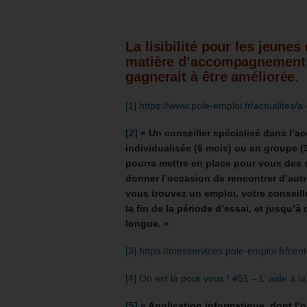
La lisibilité pour les jeunes
matière d’accompagnement v
gagnerait à être améliorée.
[1]
https://www.pole-emploi.fr/actualites
[2]
« Un conseiller spécialisé dans l
individualisée (6 mois) ou en groupe (
pourra mettre en place pour vous des
donner l’occasion de rencontrer d’autr
vous trouvez un emploi, votre conseil
la fin de la période d’essai, et jusqu’
longue. »
[3]
https://messervices.pole-emploi.fr/centr
[4]
On est là pour vous ! #51 – L’ aide à l
[5]
« Application informatique, dont l’o