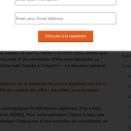
DOIVENT DÉVELOPPER LEURS
RÉDI
VISE L’ACCOMPAGNEMENT DE 50 000
POLI
E ANNÉE.
>Décri
 (Apec) lance des ateliers destinés aux jeunes bac+3
er un emploi, un stage ou un contrat d’alternance
[7]
.
CATÉ
r, à partir de bac+3, même s’ils sont mieux armés que
brèv
 la crise et ils ont besoin d’être accompagnés. Le
lôme mais l’accès à l’emploi » – Le directeur général
Empl
A
entation de la demande de jeunes diplômés cet été et
A
42% du nombre des offres recueilles pour la même
A
C
à accompagner 50 000 jeunes diplômés, d’ici à l’été
e en 2019
[9]
. Pour cette opération, l’Apec a reçu une
C
ermettant l’embauche d’une trentaine de consultants en
D