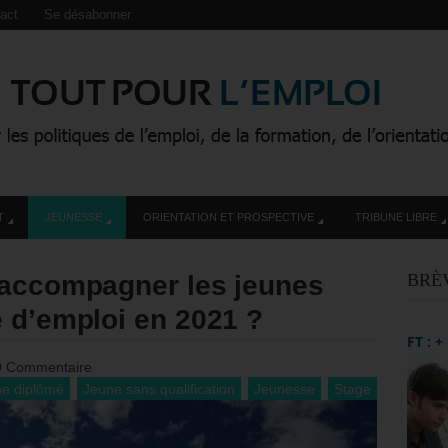
act
Se désabonner
T
JEUNESSE
ORIENTATION ET PROSPECTIVE
TRIBUNE LIBRE
 accompagner les jeunes
BRÈ
 d’emploi en 2021 ?
FT : 
0 Commentaire
e diplômé
Jeune sans qualification
Jeunesse
Stage