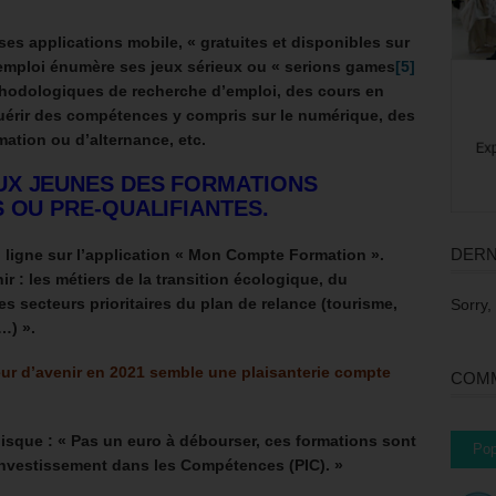
ses applications mobile, « gratuites et disponibles sur
emploi énumère ses jeux sérieux ou « serions games
[5]
méthodologiques de recherche d’emploi, des
cours en
érir des compétences y compris sur le numérique, des
ation ou d’alternance, etc.
UX JEUNES DES FORMATIONS
S OU PRE-QUALIFIANTES.
DERN
n ligne sur l’application « Mon Compte Formation ».
ir : les métiers de la transition écologique, du
es secteurs prioritaires du plan de relance (tourisme,
Sorry,
…) ».
ur d’avenir en 2021 semble une plaisanterie compte
COMM
uisque :
« Pas un euro à débourser, ces formations sont
Pop
’Investissement dans les Compétences (PIC). »