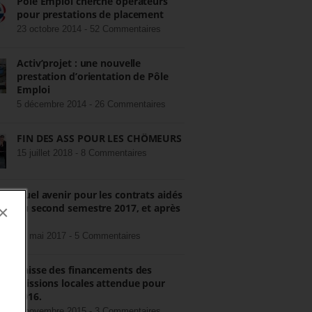
Pôle Emploi cherche opérateurs
pour prestations de placement
23 octobre 2014 -
52 Commentaires
Activ’projet : une nouvelle
prestation d’orientation de Pôle
Emploi
5 décembre 2014 -
26 Commentaires
FIN DES ASS POUR LES CHÔMEURS
15 juillet 2018 -
8 Commentaires
Quel avenir pour les contrats aidés
au second semestre 2017, et après
×
?
22 mai 2017 -
5 Commentaires
Baisse des financements des
missions locales attendue pour
2016.
3 novembre 2015 -
3 Commentaires