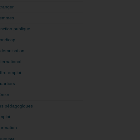
tranger
emmes
onction publique
andicap
ndemnisation
nternational
ffre emploi
uartiers
énior
es pédagogiques
mploi
ormation
eunesse