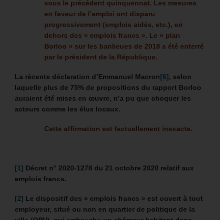
sous le précédent quinquennat.
Les mesures
en faveur de l’emploi ont disparu
progressivement (emplois aidés, etc.), en
dehors des « emplois francs ».
Le « plan
Borloo »
sur les banlieues
de 2018 a été enterré
par le président de la République.
La récente déclaration d’Emmanuel Macron
[6]
, selon
laquelle
plus de 75% de propositions du rapport Borloo
auraient été mises en œuvre, n’a pu que choquer les
acteurs comme les élus locaux.
Cette affirmation est factuellement inexacte.
[1]
Décret n° 2020-1278 du 21 octobre 2020 relatif aux
emplois francs.
[2]
Le dispositif des « emplois francs » est ouvert à tout
employeur, situé ou non en quartier de politique de la
ville (QPV), qui embauche un chômeur habitant dans