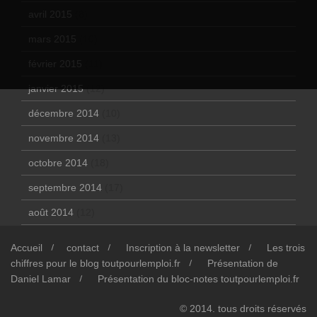
avril 2015
(8)
mars 2015
(10)
février 2015
(11)
janvier 2015
(12)
décembre 2014
(10)
novembre 2014
(13)
octobre 2014
(18)
septembre 2014
(17)
août 2014
(12)
Accueil
contact
Inscription à la newsletter
Les trois
chiffres pour le blog toutpourlemploi.fr
Présentation de
Daniel Lamar
Présentation du bloc-notes toutpourlemploi.fr
© 2014. tous droits réservés