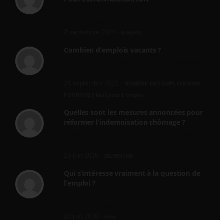
bonjour, ce gouvernant fait vraiment
n'importe quoi, les contrats...
2 septembre 2024 -
gregory
Combien d’emplois vacants ?
[…] [3] Billet – « Combien d’emplois vacants
? » du 3...
24 septembre 2021 -
NOMBRE DES EMPLOIS NON
POURVUS | Tout pour l"emploi
Quelles sont les mesures annoncées pour
réformer l’indemnisation chômage ?
Cette réforme vise à diaboliser le chômeur et
ne va rien régler....
19 juin 2019 -
SILVESTRE
Qui s’intéresse vraiment à la question de
l’emploi ?
l'amélioration des conditions de travail dans
le BTP (Le taux de...
10 juin 2019 -
tony