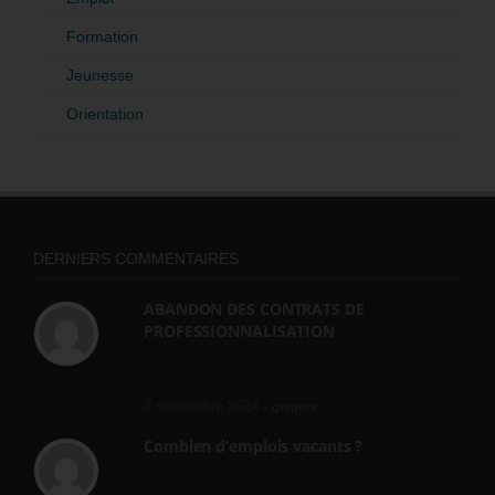
Formation
Jeunesse
Orientation
DERNIERS COMMENTAIRES
ABANDON DES CONTRATS DE
PROFESSIONNALISATION
bonjour, ce gouvernant fait vraiment
n'importe quoi, les contrats...
2 septembre 2024 -
gregory
Combien d’emplois vacants ?
[…] [3] Billet – « Combien d’emplois vacants