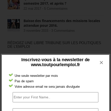
semestre 2017, et après ?
22 mai 2017 -
5 Commentaires
Baisse des financements des missions locales
attendue pour 2016.
3 novembre 2015 -
3 Commentaires
RÉDIGEZ UNE LIBRE TRIBUNE SUR LES POLITIQUES
DE L’EMPLOI
>Décrire mon projet de tribune
Inscrivez-vous à la newsletter de
×
www.toutpourlemploi.fr
CATÉGORIES
Une seule newsletter par mois
brèves emploi
Pas de spam
Votre adresse email ne sera jamais divulguée
Emploi
Accompagnement
Acteurs