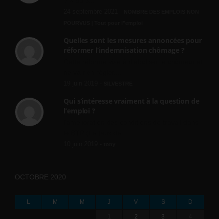
? » du 3...
24 septembre 2021 -
NOMBRE DES EMPLOIS NON
POURVUS | Tout pour l"emploi
Quelles sont les mesures annoncées pour
réformer l’indemnisation chômage ?
Cette réforme vise à diaboliser le chômeur et
ne va rien régler....
19 juin 2019 -
SILVESTRE
Qui s’intéresse vraiment à la question de
l’emploi ?
l'amélioration des conditions de travail dans
le BTP (Le taux de...
10 juin 2019 -
tony
OCTOBRE 2020
L
M
M
J
V
S
D
1
2
3
4