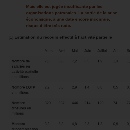
Mais elle est jugée insuffisante par les
organisations patronales. La sortie de la crise
économique, à une date encore inconnue,
risque d’être très rude.
[1]
Estimation du recours effectif à l’activité partielle
Mars
Avril
Mai
Juin
Juillet
Aout
S
Nombre de
7,0
8,6
7,2
3,5
1,9
1,3
1
salariés en
activité partielle
en millions
Nombre EQTP
2,2
5,5
2,9
1,4
0,8
0,5
0
en millions
Nombre
329
837
446
214
120
74
7
d’heures
en
millions
Montant
3,3
8,8
4,8
2,3
1,3
0,9
0
d’indemnisation