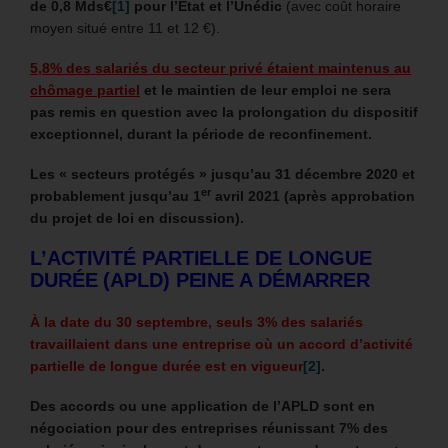
de 0,8 Mds€
[1]
pour l’Etat et l’Unédic
(avec coût horaire
moyen situé entre 11 et 12 €).
5,8% des salariés du secteur privé étaient maintenus au
chômage partiel
et le maintien de leur emploi ne sera
pas remis en question avec la prolongation du dispositif
exceptionnel, durant la période de reconfinement.
Les « secteurs protégés » jusqu’au 31 décembre 2020 et
er
probablement jusqu’au 1
avril 2021 (après approbation
du projet de loi en discussion).
L’ACTIVITÉ PARTIELLE DE LONGUE
DURÉE (APLD) PEINE A DÉMARRER
À la date du 30 septembre, seuls 3% des salariés
travaillaient dans une entreprise où un accord d’activité
partielle de longue durée est en vigueur
[2]
.
Des accords ou une application de l’APLD sont en
négociation pour des entreprises réunissant 7% des