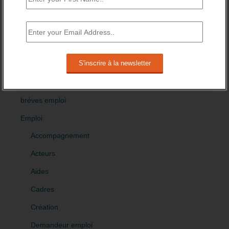
3 novembre 2015 -
3 Commentaires
RÉDIGEZ UNE LIBRE TRIBUNE SUR LES POLITIQUES
DE L’EMPLOI
>Décrire mon projet de tribune
CATÉGORIES
brèves emploi
Emploi
Accompagnement
Acteurs
Aides
Cadres
Création
Demandeur emploi