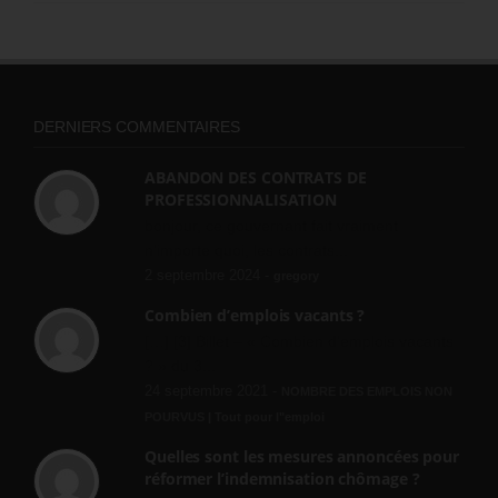
DERNIERS COMMENTAIRES
ABANDON DES CONTRATS DE
PROFESSIONNALISATION
bonjour, ce gouvernant fait vraiment
n'importe quoi, les contrats...
2 septembre 2024 -
gregory
Combien d’emplois vacants ?
[…] [3] Billet – « Combien d’emplois vacants
? » du 3...
24 septembre 2021 -
NOMBRE DES EMPLOIS NON
POURVUS | Tout pour l"emploi
Quelles sont les mesures annoncées pour
réformer l’indemnisation chômage ?