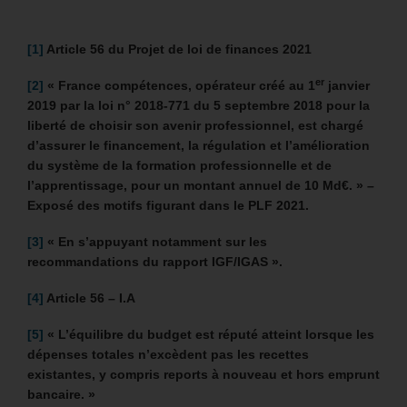
[1]
Article 56 du Projet de loi de finances 2021
er
[2]
«
France compétences, opérateur créé au 1
janvier
2019 par la loi n° 2018-771 du 5 septembre 2018 pour la
liberté de choisir son avenir professionnel, est chargé
d’assurer le financement, la régulation et l’amélioration
du système de la formation professionnelle et de
l’apprentissage, pour un montant annuel de 10 Md€. » –
Exposé des motifs figurant dans le PLF 2021.
[3]
« E
n s’appuyant notamment sur les
recommandations du rapport IGF/IGAS ».
[4]
Article 56 – I.A
[5]
«
L’équilibre du budget est réputé atteint lorsque les
dépenses totales n’excèdent pas les recettes
existantes, y compris reports à nouveau et hors emprunt
bancaire. »