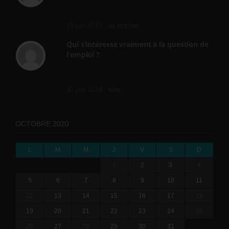
Cette réforme vise à diaboliser le chômeur et
ne va rien régler....
19 juin 2019 -
SILVESTRE
Qui s’intéresse vraiment à la question de
l’emploi ?
l'amélioration des conditions de travail dans
le BTP (Le taux de...
10 juin 2019 -
tony
OCTOBRE 2020
L
M
M
J
V
S
D
1
2
3
4
5
6
7
8
9
10
11
12
13
14
15
16
17
18
19
20
21
22
23
24
25
26
27
28
29
30
31