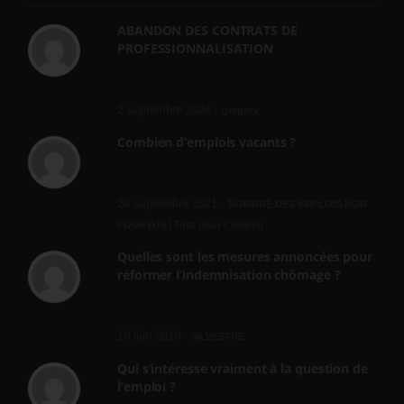
ABANDON DES CONTRATS DE
PROFESSIONNALISATION
bonjour, ce gouvernant fait vraiment
n'importe quoi, les contrats...
2 septembre 2024 -
gregory
Combien d’emplois vacants ?
[…] [3] Billet – « Combien d’emplois vacants
? » du 3...
24 septembre 2021 -
NOMBRE DES EMPLOIS NON
POURVUS | Tout pour l"emploi
Quelles sont les mesures annoncées pour
réformer l’indemnisation chômage ?
Cette réforme vise à diaboliser le chômeur et
ne va rien régler....
19 juin 2019 -
SILVESTRE
Qui s’intéresse vraiment à la question de
l’emploi ?