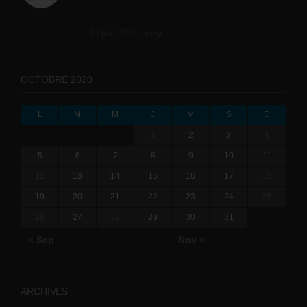
l'amélioration des conditions de travail dans
le BTP (Le taux de...
10 juin 2019 -
tony
OCTOBRE 2020
L
M
M
J
V
S
D
1
2
3
4
5
6
7
8
9
10
11
12
13
14
15
16
17
18
19
20
21
22
23
24
25
26
27
28
29
30
31
« Sep
Nov »
ARCHIVES