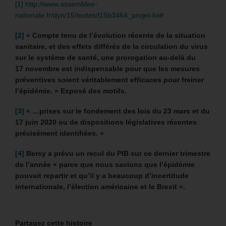
[1]
http://www.assemblee-
nationale.fr/dyn/15/textes/l15b3464_projet-loi#
[2]
«
Compte tenu de l’évolution récente de la situation
sanitaire, et des effets différés de la circulation du virus
sur le système de santé, une prorogation au‑delà du
17 novembre est indispensable pour que les mesures
préventives soient véritablement efficaces pour freiner
l’épidémie. » Exposé des motifs.
[3]
« …prises sur le fondement des lois du 23 mars et du
17 juin 2020 ou de dispositions législatives récentes
précisément identifiées. »
[4]
Bercy a prévu un recul du PIB sur ce dernier trimestre
de l’année « parce que nous savions que l’épidémie
pouvait repartir et qu’il y a beaucoup d’incertitude
internationale, l’élection américaine et le Brexit ».
Partagez cette histoire