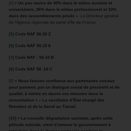
[4]
« Un peu moins de 40% dans le milieu scolaire et
universitaire, 26% dans le milieu professionnel et 10%
dans des rassemblements privés
». Le Directeur général
de l’Agence régionale de santé d’Île-de-France.
[5]
Code NAF 56.30 Z
[6]
Code NAF 56.10 A
[7]
Code NAF : 56.10 B
[8]
Code NAF 56 .10 C
[9]
« Nous faisons confiance aux partenaires sociaux
pour parvenir, par un dialogue social de proximité et de
qualité, à mettre en œuvre ces mesures dans la
concertation » – Le secrétaire d’État chargé des
Retraites et de la Santé au Travail.
[10]
« La nouvelle dégradation sanitaire, après cette
période estivale, vient d’amener le gouvernement à
introduire dans le dernier protocole sanitaire la