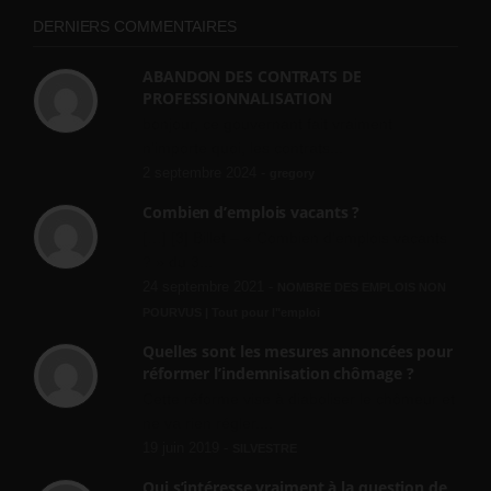
DERNIERS COMMENTAIRES
ABANDON DES CONTRATS DE
PROFESSIONNALISATION
bonjour, ce gouvernant fait vraiment
n'importe quoi, les contrats...
2 septembre 2024 -
gregory
Combien d’emplois vacants ?
[…] [3] Billet – « Combien d’emplois vacants
? » du 3...
24 septembre 2021 -
NOMBRE DES EMPLOIS NON
POURVUS | Tout pour l"emploi
Quelles sont les mesures annoncées pour
réformer l’indemnisation chômage ?
Cette réforme vise à diaboliser le chômeur et
ne va rien régler....
19 juin 2019 -
SILVESTRE
Qui s’intéresse vraiment à la question de