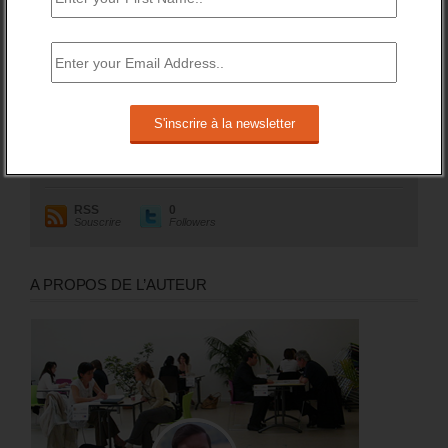
RESTEZ EN CONTACT
Recevez le meilleur de l'information et des débats sur l'emploi
sur votre boite mail.
RSS
0
Souscrire
Followers
A PROPOS DE L’AUTEUR