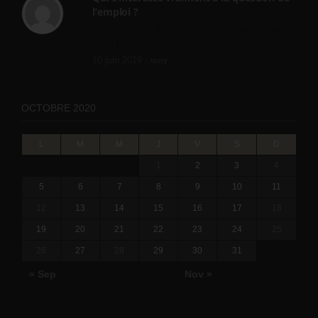
l’emploi ?
l'amélioration des conditions de travail dans
le BTP (Le taux de...
10 juin 2019 -
tony
OCTOBRE 2020
L
M
M
J
V
S
D
1
2
3
4
5
6
7
8
9
10
11
12
13
14
15
16
17
18
19
20
21
22
23
24
25
26
27
28
29
30
31
« Sep
Nov »