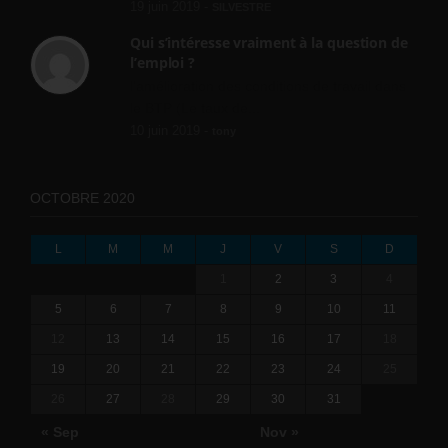
19 juin 2019 -
SILVESTRE
Qui s’intéresse vraiment à la question de
l’emploi ?
l'amélioration des conditions de travail dans
le BTP (Le taux de...
10 juin 2019 -
tony
OCTOBRE 2020
L
M
M
J
V
S
D
1
2
3
4
5
6
7
8
9
10
11
12
13
14
15
16
17
18
19
20
21
22
23
24
25
26
27
28
29
30
31
« Sep
Nov »