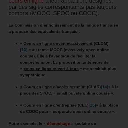
cours en ligne
à leur apparition, désignés,
par des sigles correspondants pas toujours
compris (MOOC, SPOC ou COOC).
La Commission d’enrichissement de la langue française
a proposé des équivalents français :
«
Cours en ligne ouvert massivement
(CLOM)
[13]
» au terme MOOC (massively open online
course). Elle a l’avantage de faciliter la
compréhension. La proposition antérieure de
«
cours en ligne ouvert à tous
» me semblait plus
sympathique.
« Cours en ligne d’accès restreint
(CLAR)
[14]
» à la
place des
SPOC, « small private online course ».
«
Cours en ligne d’entreprise
(CLE)
[15]
» à la place
de COOC pour « corporate open online course ».
Autre exemple, le «
décrochage
» scolaire ou