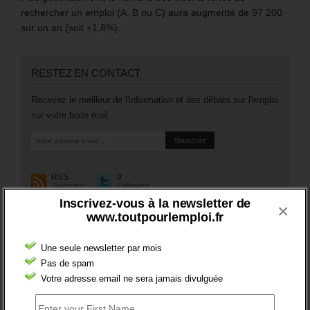
rechercher un emploi (A, B ou C) aura augmenté de 97 200
sur un an (soit +1,8%).
RESTEZ EN CONTACT
Recevez le meilleur de l'information et des débats sur l'emploi
sur votre boite mail.
RSS
0
Souscrire
Followers
Inscrivez-vous à la newsletter de
×
www.toutpourlemploi.fr
A PROPOS DE L’AUTEUR
Une seule newsletter par mois
Pas de spam
Votre adresse email ne sera jamais divulguée