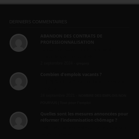
DERNIERS COMMENTAIRES
ABANDON DES CONTRATS DE
PROFESSIONNALISATION
bonjour, ce gouvernant fait vraiment
n'importe quoi, les contrats...
2 septembre 2024 -
gregory
Combien d’emplois vacants ?
[…] [3] Billet – « Combien d’emplois vacants
? » du 3...
24 septembre 2021 -
NOMBRE DES EMPLOIS NON
POURVUS | Tout pour l"emploi
Quelles sont les mesures annoncées pour
réformer l’indemnisation chômage ?
Cette réforme vise à diaboliser le chômeur et
ne va rien régler....