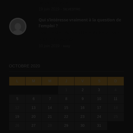
ne va rien régler....
19 juin 2019 -
SILVESTRE
Qui s’intéresse vraiment à la question de
l’emploi ?
l'amélioration des conditions de travail dans
le BTP (Le taux de...
10 juin 2019 -
tony
OCTOBRE 2020
L
M
M
J
V
S
D
1
2
3
4
5
6
7
8
9
10
11
12
13
14
15
16
17
18
19
20
21
22
23
24
25
26
27
28
29
30
31