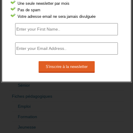
Etranger
Une seule newsletter par mois
Pas de spam
Femmes
Votre adresse email ne sera jamais divulguée
fonction publique
Handicap
Indemnisation
International
Offre emploi
Quartiers
Sénior
Fiches pédagogiques
Emploi
Formation
Jeunesse