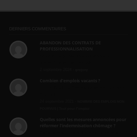
DERNIERS COMMENTAIRES
ABANDON DES CONTRATS DE
PROFESSIONNALISATION
bonjour, ce gouvernant fait vraiment
n'importe quoi, les contrats...
2 septembre 2024 -
gregory
Combien d’emplois vacants ?
[…] [3] Billet – « Combien d’emplois vacants
? » du 3...
24 septembre 2021 -
NOMBRE DES EMPLOIS NON
POURVUS | Tout pour l"emploi
Quelles sont les mesures annoncées pour
réformer l’indemnisation chômage ?
Cette réforme vise à diaboliser le chômeur et