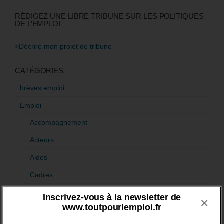
RÉDIGEZ UNE LIBRE TRIBUNE SUR LES POLITIQUES
DE L’EMPLOI
>Décrire mon projet de tribune
CATÉGORIES
brèves emploi
Emploi
Accompagnement
Acteurs
Aides
Cadres
Création
Inscrivez-vous à la newsletter de
×
www.toutpourlemploi.fr
Demandeur emploi