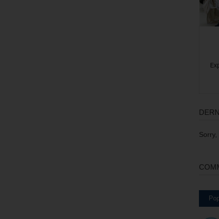
DERN
Sorry,
COMM
Pop