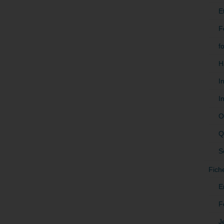
E
F
f
H
I
I
O
Q
S
Fich
E
F
J