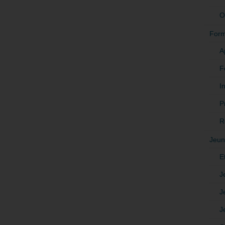
O
Form
A
F
In
P
R
Jeun
E
J
J
J