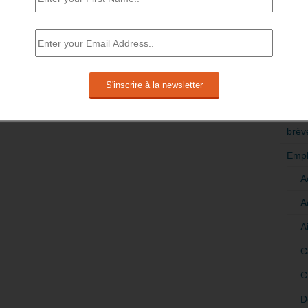
RÉDI
POLI
>Décri
CATÉ
brèv
Empl
A
A
A
C
C
D