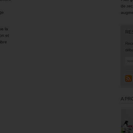
de rec
ge
augmen
se la
RE
on et
ibre
Rece
déba
A PR