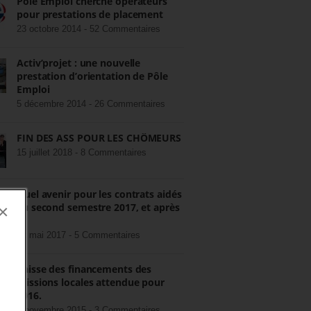
Pôle Emploi cherche opérateurs
pour prestations de placement
23 octobre 2014 -
52 Commentaires
Activ’projet : une nouvelle
prestation d’orientation de Pôle
Emploi
5 décembre 2014 -
26 Commentaires
FIN DES ASS POUR LES CHÔMEURS
15 juillet 2018 -
8 Commentaires
Quel avenir pour les contrats aidés
au second semestre 2017, et après
×
?
22 mai 2017 -
5 Commentaires
Baisse des financements des
missions locales attendue pour
2016.
3 novembre 2015 -
3 Commentaires