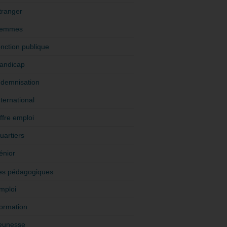
tranger
emmes
onction publique
andicap
ndemnisation
nternational
ffre emploi
uartiers
énior
es pédagogiques
mploi
ormation
eunesse