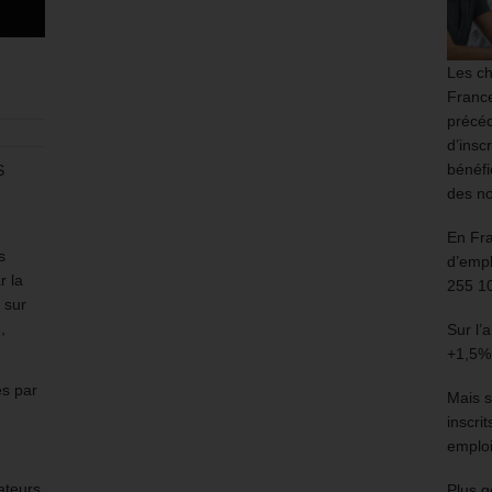
Les ch
France
précéd
d’insc
bénéfi
S
des no
En Fr
s
d’empl
r la
255 1
 sur
,
Sur l’
+1,5%
és par
Mais s
inscri
emploi
ateurs
Plus g