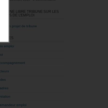
GEZ UNE LIBRE TRIBUNE SUR LES
TIQUES DE L’EMPLOI
re mon projet de tribune
GORIES
es emploi
oi
ccompagnement
cteurs
ides
adres
réation
emandeur emploi