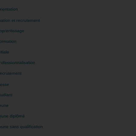
rientation
ation et recrutement
pprentissage
ormation
itiale
rofessionnalisation
ecrutement
esse
tudiant
eune
eune diplômé
eune sans qualification