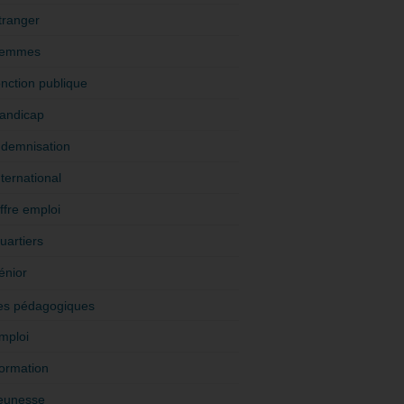
tranger
emmes
onction publique
andicap
ndemnisation
nternational
ffre emploi
uartiers
énior
es pédagogiques
mploi
ormation
eunesse