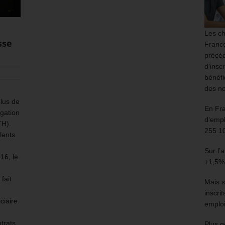
Les ch
sse
France
précéd
d’insc
bénéfi
des no
lus de
En Fr
igation
d’empl
TH).
255 1
lents
Sur l’
16, le
+1,5%
fait
Mais s
inscri
ciaire
emploi
ntrats
Plus g