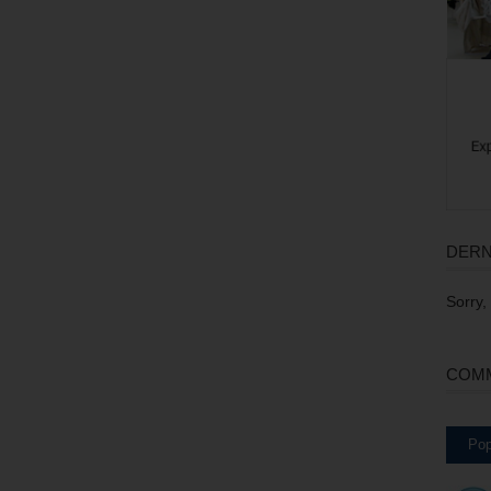
DERN
Sorry,
COMM
Pop