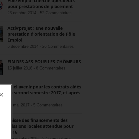
Pôle Emploi cherche opérateurs
pour prestations de placement
23 octobre 2014 -
52 Commentaires
Activ’projet : une nouvelle
prestation d’orientation de Pôle
Emploi
5 décembre 2014 -
26 Commentaires
FIN DES ASS POUR LES CHÔMEURS
15 juillet 2018 -
8 Commentaires
Quel avenir pour les contrats aidés
au second semestre 2017, et après
×
?
22 mai 2017 -
5 Commentaires
Baisse des financements des
missions locales attendue pour
2016.
3 novembre 2015 -
3 Commentaires