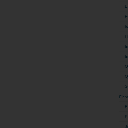
E
F
f
H
I
I
O
Q
S
Fich
E
F
J