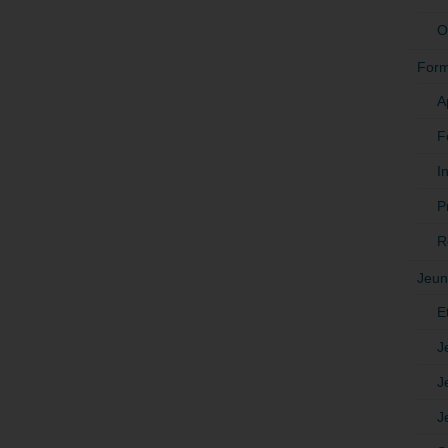
O
Form
A
F
In
P
R
Jeun
E
J
J
J