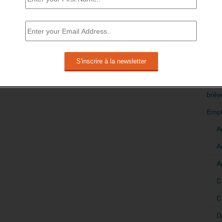
RÉDI
POLI
>Décri
CATÉ
brèv
Empl
A
A
A
C
C
D