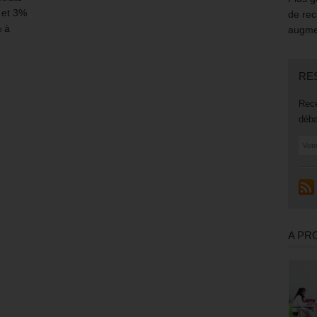
 et 3%
de rec
% à
augmen
RE
Rece
déba
A PR