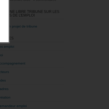
GEZ UNE LIBRE TRIBUNE SUR LES
TIQUES DE L’EMPLOI
re mon projet de tribune
GORIES
es emploi
oi
ccompagnement
cteurs
ides
adres
réation
emandeur emploi