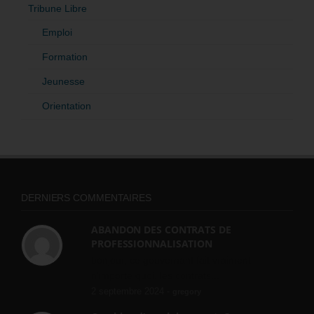
Tribune Libre
Emploi
Formation
Jeunesse
Orientation
DERNIERS COMMENTAIRES
ABANDON DES CONTRATS DE
PROFESSIONNALISATION
bonjour, ce gouvernant fait vraiment
n'importe quoi, les contrats...
2 septembre 2024 -
gregory