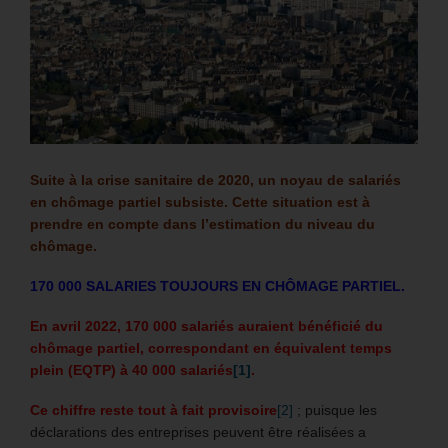
Suite à la crise sanitaire de 2020, un noyau de salariés
en chômage partiel subsiste.
Cette situation est à
prendre en compte dans l’estimation du niveau du
chômage.
170 000 SALARIES TOUJOURS EN CHÔMAGE PARTIEL.
En avril 2022, 170 000 salariés auraient bénéficié du
chômage partiel, correspondant en équivalent temps
plein (EQTP) à 40 000 salariés
[1]
.
Ce chiffre reste tout à fait provisoire
[2]
; puisque les
déclarations des entreprises peuvent être réalisées a