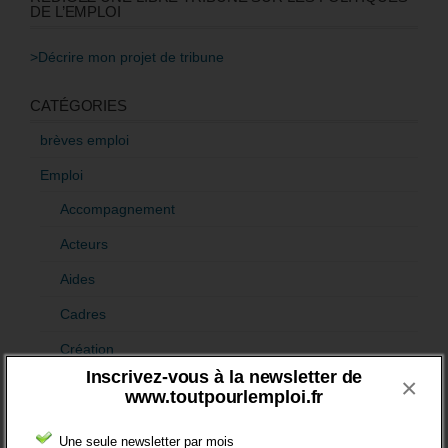
DE L’EMPLOI
>Décrire mon projet de tribune
CATÉGORIES
brèves emploi
Emploi
Accompagnement
Acteurs
Aides
Cadres
Création
Inscrivez-vous à la newsletter de
×
Demandeur emploi
www.toutpourlemploi.fr
Etranger
Une seule newsletter par mois