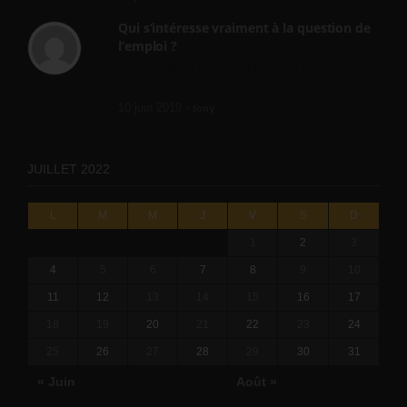
Qui s’intéresse vraiment à la question de
l’emploi ?
l'amélioration des conditions de travail dans
le BTP (Le taux de...
10 juin 2019 -
tony
JUILLET 2022
L
M
M
J
V
S
D
1
2
3
4
5
6
7
8
9
10
11
12
13
14
15
16
17
18
19
20
21
22
23
24
25
26
27
28
29
30
31
« Juin
Août »