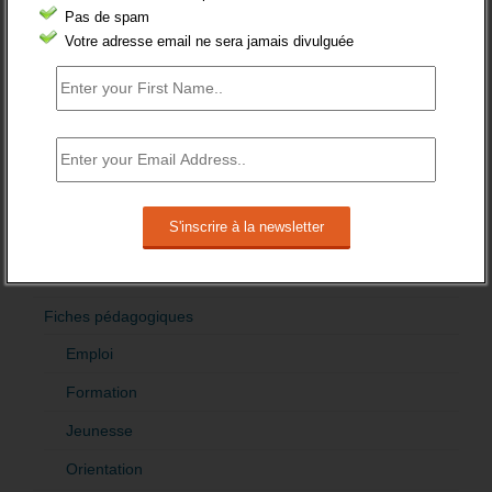
Femmes
Pas de spam
Votre adresse email ne sera jamais divulguée
fonction publique
Handicap
Indemnisation
International
Offre emploi
Quartiers
Sénior
Fiches pédagogiques
Emploi
Formation
Jeunesse
Orientation