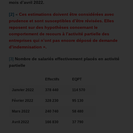
mois d’avril 2022.
[2]
«
Ces estimations doivent être considérées avec
prudence et sont susceptibles d’être révisées. Elles
reposent sur des hypothèses concernant le
comportement de recours à l’activité partielle des
entreprises qui n’ont pas encore déposé de demande
d’indemnisation ».
[3]
Nombre de salariés effectivement placés en activité
partielle
Effectifs
EQPT
Janvier 2022
378 440
114 570
Février 2022
328 230
95 130
Mars 2022
240 740
58 480
Avril 2022
166 830
37 790