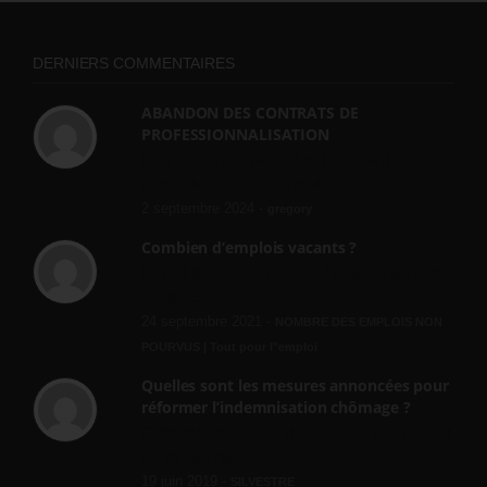
DERNIERS COMMENTAIRES
ABANDON DES CONTRATS DE
PROFESSIONNALISATION
bonjour, ce gouvernant fait vraiment
n'importe quoi, les contrats...
2 septembre 2024 -
gregory
Combien d’emplois vacants ?
[…] [3] Billet – « Combien d’emplois vacants
? » du 3...
24 septembre 2021 -
NOMBRE DES EMPLOIS NON
POURVUS | Tout pour l"emploi
Quelles sont les mesures annoncées pour
réformer l’indemnisation chômage ?
Cette réforme vise à diaboliser le chômeur et
ne va rien régler....
19 juin 2019 -
SILVESTRE