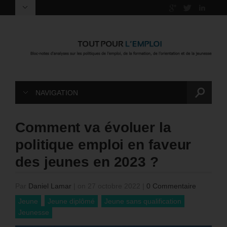
NAVIGATION
Comment va évoluer la
politique emploi en faveur
des jeunes en 2023 ?
Par
Daniel Lamar
|
on 27 octobre 2022
|
0 Commentaire
Jeune
Jeune diplômé
Jeune sans qualification
Jeunesse