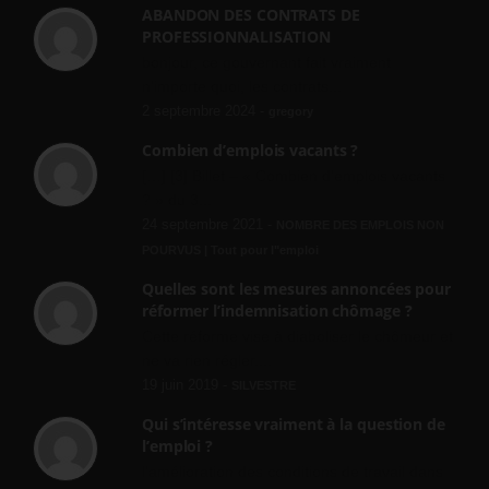
ABANDON DES CONTRATS DE
PROFESSIONNALISATION
bonjour, ce gouvernant fait vraiment
n'importe quoi, les contrats...
2 septembre 2024 -
gregory
Combien d’emplois vacants ?
[…] [3] Billet – « Combien d’emplois vacants
? » du 3...
24 septembre 2021 -
NOMBRE DES EMPLOIS NON
POURVUS | Tout pour l"emploi
Quelles sont les mesures annoncées pour
réformer l’indemnisation chômage ?
Cette réforme vise à diaboliser le chômeur et
ne va rien régler....
19 juin 2019 -
SILVESTRE
Qui s’intéresse vraiment à la question de
l’emploi ?
l'amélioration des conditions de travail dans