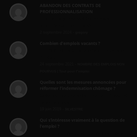
ABANDON DES CONTRATS DE
PROFESSIONNALISATION
bonjour, ce gouvernant fait vraiment
n'importe quoi, les contrats...
2 septembre 2024 -
gregory
Combien d’emplois vacants ?
[…] [3] Billet – « Combien d’emplois vacants
? » du 3...
24 septembre 2021 -
NOMBRE DES EMPLOIS NON
POURVUS | Tout pour l"emploi
Quelles sont les mesures annoncées pour
réformer l’indemnisation chômage ?
Cette réforme vise à diaboliser le chômeur et
ne va rien régler....
19 juin 2019 -
SILVESTRE
Qui s’intéresse vraiment à la question de
l’emploi ?
l'amélioration des conditions de travail dans