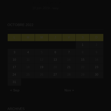
le BTP (Le taux de...
10 juin 2019 -
tony
OCTOBRE 2022
L
M
M
J
V
S
D
1
2
3
4
5
6
7
8
9
10
11
12
13
14
15
16
17
18
19
20
21
22
23
24
25
26
27
28
29
30
31
« Sep
Nov »
ARCHIVES