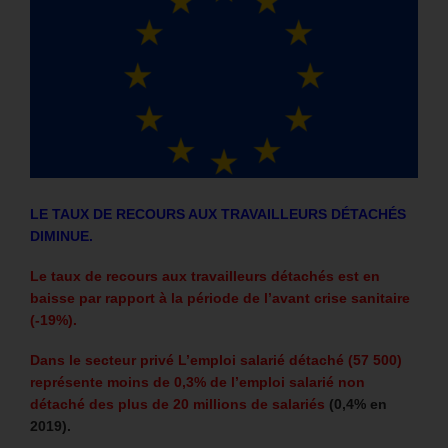
LE TAUX DE RECOURS AUX TRAVAILLEURS DÉTACHÉS
DIMINUE.
Le taux de recours aux travailleurs détachés est e
n
baisse par rapport à la période de l’avant crise sanitaire
(-19%).
Dans le secteur privé L’emploi salarié détaché (57 500)
représente moins de 0,3% de l’emploi salarié non
détaché des plus de 20 millions de salariés
(0,4% en
2019).