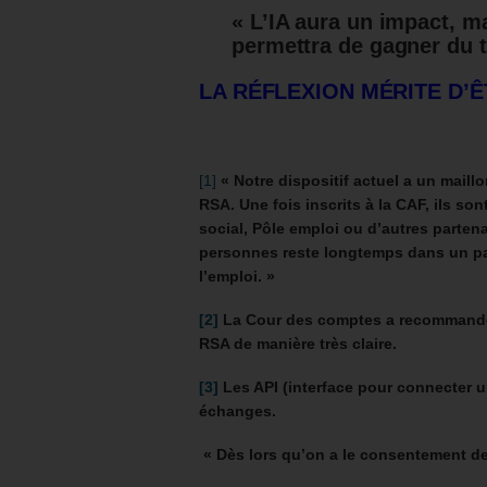
« L’IA aura un impact, m
permettra de gagner du t
LA RÉFLEXION MÉRITE D’Ê
[1]
« Notre dispositif actuel a un maillo
RSA. Une fois inscrits à la CAF, ils s
social, Pôle emploi ou d’autres parten
personnes reste longtemps dans un parc
l’emploi. »
[2]
La Cour des comptes a recommandé 
RSA de manière très claire.
[3]
Les API (interface pour connecter un
échanges.
« Dès lors qu’on a le consentement d