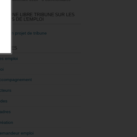
GEZ UNE LIBRE TRIBUNE SUR LES
TIQUES DE L’EMPLOI
re mon projet de tribune
GORIES
es emploi
oi
ccompagnement
cteurs
ides
adres
réation
emandeur emploi