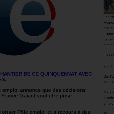
Les ch
France
précéd
d’insc
bénéfi
des no
En Fr
d’empl
255 1
CHANTIER DE CE QUINQUENNAT AVEC
Sur l’
ES.
+1,5%
le emploi annonce que des décisions
Mais s
France Travail vont être prise
inscri
emploi
aloriser Pôle emploi et a recours à des
Plus g