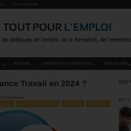
act
Se désabonner
T
JEUNESSE
ORIENTATION ET PROSPECTIVE
TRIBUNE LIBRE
rance Travail en 2024 ?
BRÈ
 Commentaire
FT : 
Emploi
Fiches pédagogiques
Formation
Orientation