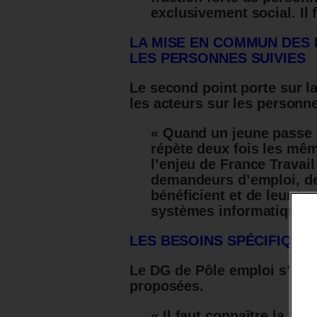
exclusivement social. Il f
LA MISE EN COMMUN DES
LES PERSONNES SUIVIES
Le second point porte sur 
les acteurs sur les personne
« Quand un jeune passe d
répète deux fois les mêm
l’enjeu de France Travail
demandeurs d’emploi, d
bénéficient et de leur ta
systèmes informatiques q
LES BESOINS SPÉCIFIQU
Le DG de Pôle emploi s’inte
proposées.
« Il faut connaître la fai