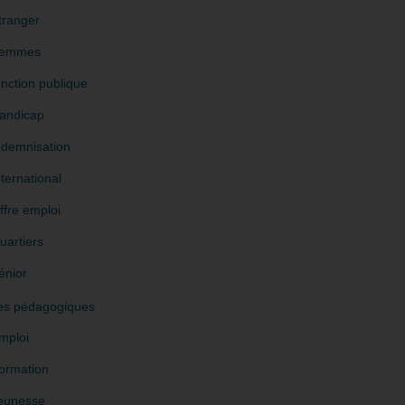
tranger
emmes
onction publique
andicap
ndemnisation
nternational
ffre emploi
uartiers
énior
es pédagogiques
mploi
ormation
eunesse