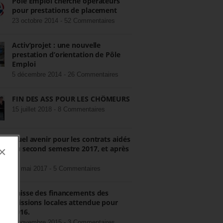
Pôle Emploi cherche opérateurs
pour prestations de placement
23 octobre 2014 -
52 Commentaires
Activ’projet : une nouvelle
prestation d’orientation de Pôle
Emploi
5 décembre 2014 -
26 Commentaires
FIN DES ASS POUR LES CHÔMEURS
15 juillet 2018 -
8 Commentaires
Quel avenir pour les contrats aidés
au second semestre 2017, et après
×
?
22 mai 2017 -
5 Commentaires
Baisse des financements des
missions locales attendue pour
2016.
3 novembre 2015 -
3 Commentaires