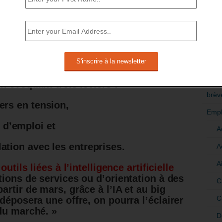
arché du travail.
Il nous arrive
 des formations, car on estime que le
RÉDI
sert à rien
. »
POLI
e patine, selon lui
[4]
.
>Décri
ndidats manquent, Pôle emploi demeure
CATÉ
n évoquant trois leviers :
brèv
ers en tension,
Empl
d’emploi et
A
ation avec les entreprises.
A
A
utils liées à l’intelligence artificielle
ions de services ou d’orientation à des
C
rtir de mars, grâce à l’IA et au big
C
déposera une offre, on pourra l’éclairer
du marché. »
D