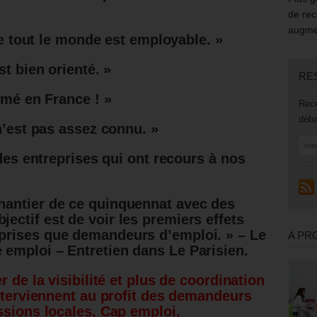
de rec
augmen
ue tout le monde est employable. »
t bien orienté. »
RE
rmé en France ! »
Rece
déba
n’est pas assez connu. »
des entreprises qui ont recours à nos
chantier de ce quinquennat avec des
jectif est de voir les premiers effets
eprises que demandeurs d’emploi. » – Le
A PR
e emploi – Entretien dans Le Parisien.
 de la visibilité et plus de coordination
interviennent au profit des demandeurs
ssions locales, Cap emploi,