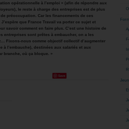
ation opérationnelle à l’emploi » (afin de répondre aux
O
yeurs), le reste à charge des entreprises est de plus
t de préoccupation. Car les financements de ces
Form
’espère que France Travail va porter ce sujet et
our savoir comment en faire plus. C’est une histoire de
A
es entreprises sont prêtes à embaucher, on a les
F
ez… Fixons-nous comme objectif collectif d’augmenter
e à l’embauche), destinées aux salariés et aux
In
r branche, où ça bloque. »
P
R
Save
Jeun
E
J
J
J