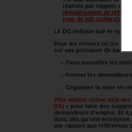
réalités par rapport au m
régulièrement de refuser
type de job recherché ne 
Le DG indique que le systèm
Pour les métiers où les ca
sur ses pratiques de base, e
Faire connaître les méti
Former les demandeurs 
Organiser la mise en rel
Pôle emploi utilise déjà des o
(IA)
« pour faire des suggest
demandeurs d’emploi. Et à pa
data, dès qu’une entreprise 
par rapport aux références 