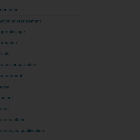
rientation
ation et recrutement
pprentissage
ormation
itiale
rofessionnalisation
ecrutement
esse
tudiant
eune
eune diplômé
eune sans qualification