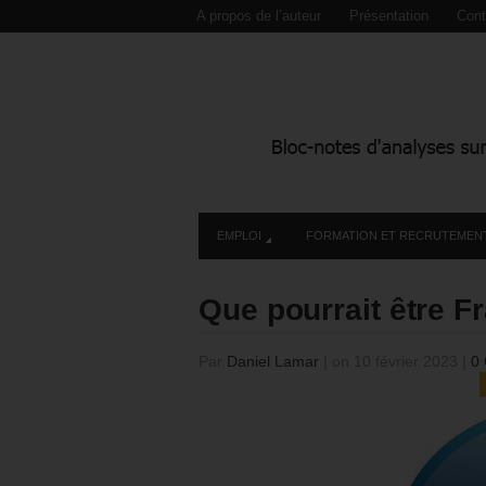
A propos de l’auteur
Présentation
Cont
EMPLOI
FORMATION ET RECRUTEMEN
Que pourrait être F
Par
Daniel Lamar
|
on 10 février 2023
|
0