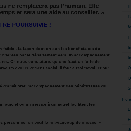
ais ne remplacera pas l’humain. Elle
E
emps et sera une aide au conseiller. »
F
TRE POURSUIVIE !
f
H
I
n faible : la façon dont on suit les bénéficiaires du
ont orientés par le département vers un accompagnement
I
aires. Or, nous constatons qu’une fraction forte de
O
ours exclusivement social. Il faut aussi travailler sur
Q
d’améliorer l’accompagnement des bénéficiaires du
S
Fich
 logiciel ou un service à un autre) facilitent les
E
F
es personnes, on peut faire beaucoup de choses. »
J