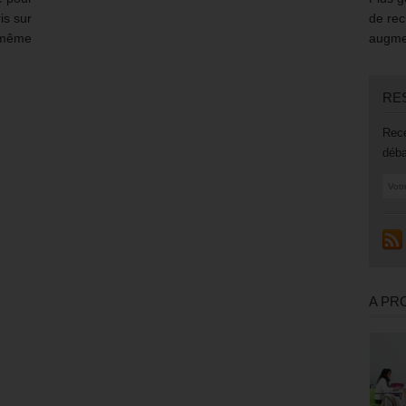
ris sur
de rec
s même
augmen
RE
Rece
déba
A PR