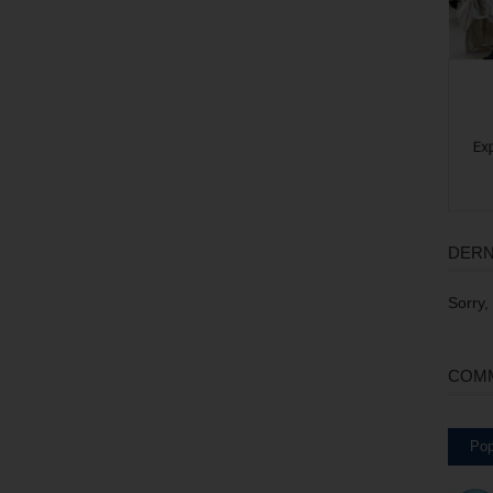
DERN
Sorry,
COMM
Pop