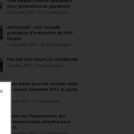
Pôle Emploi cherche opérateurs
pour prestations de placement
23 octobre 2014 -
52 Commentaires
Activ’projet : une nouvelle
prestation d’orientation de Pôle
Emploi
5 décembre 2014 -
26 Commentaires
FIN DES ASS POUR LES CHÔMEURS
15 juillet 2018 -
8 Commentaires
Quel avenir pour les contrats aidés
au second semestre 2017, et après
×
?
22 mai 2017 -
5 Commentaires
Baisse des financements des
missions locales attendue pour
2016.
3 novembre 2015 -
3 Commentaires