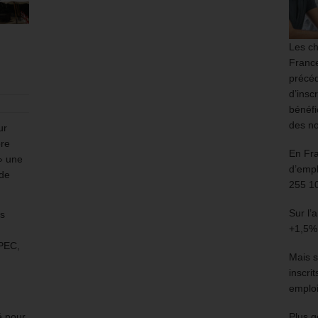
Les ch
France
précéd
d’insc
bénéfi
des no
ur
bre
En Fr
 » une
d’empl
 de
255 1
Sur l’
es
+1,5%
 PEC,
Mais s
inscri
emploi
é pour
Plus g