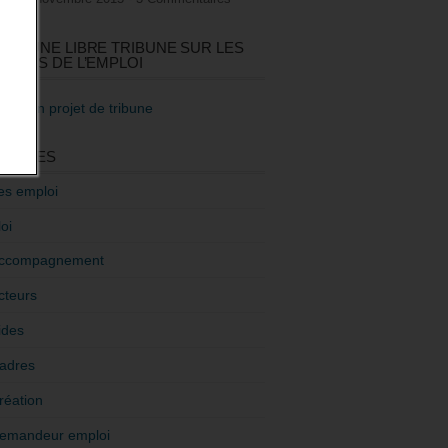
GEZ UNE LIBRE TRIBUNE SUR LES
TIQUES DE L’EMPLOI
re mon projet de tribune
GORIES
es emploi
oi
ccompagnement
cteurs
ides
adres
réation
emandeur emploi