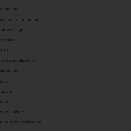
rientation
ation et recrutement
pprentissage
ormation
itiale
rofessionnalisation
ecrutement
esse
tudiant
eune
eune diplômé
eune sans qualification