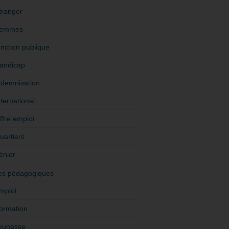
tranger
emmes
onction publique
andicap
ndemnisation
nternational
ffre emploi
uartiers
énior
es pédagogiques
mploi
ormation
eunesse