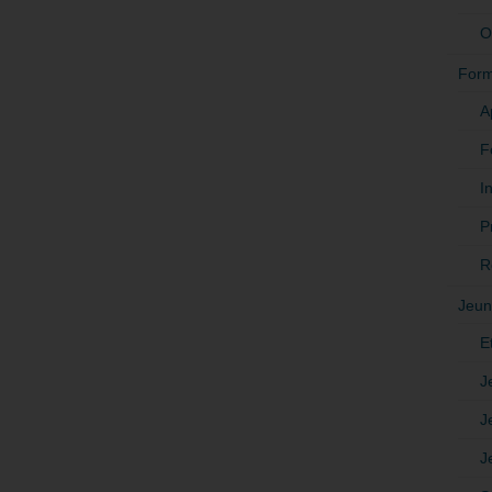
O
Form
A
F
In
P
R
Jeun
E
J
J
J