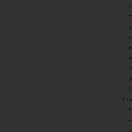
E
F
f
H
I
I
O
Q
S
Fich
E
F
J