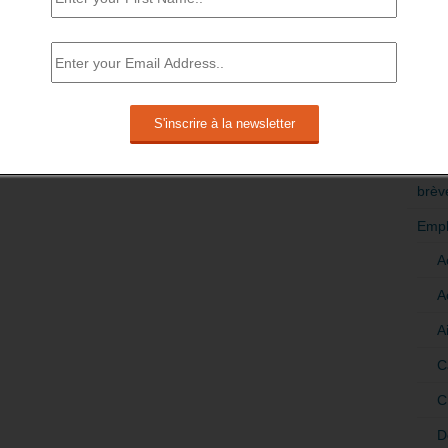
RÉDI
POLI
>Décri
CATÉ
brèv
Empl
A
A
A
C
C
D