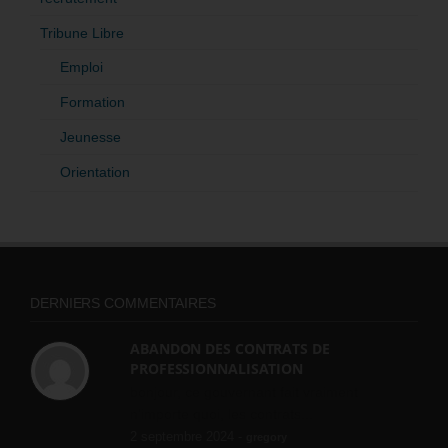
Tribune Libre
Emploi
Formation
Jeunesse
Orientation
DERNIERS COMMENTAIRES
ABANDON DES CONTRATS DE
PROFESSIONNALISATION
bonjour, ce gouvernant fait vraiment
n'importe quoi, les contrats...
2 septembre 2024 -
gregory