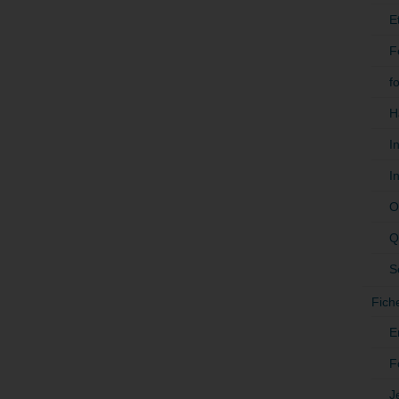
E
F
f
H
I
I
O
Q
S
Fich
E
F
J