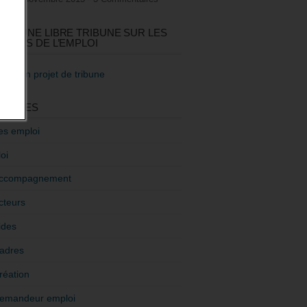
GEZ UNE LIBRE TRIBUNE SUR LES
TIQUES DE L’EMPLOI
re mon projet de tribune
GORIES
es emploi
oi
ccompagnement
cteurs
ides
adres
réation
emandeur emploi