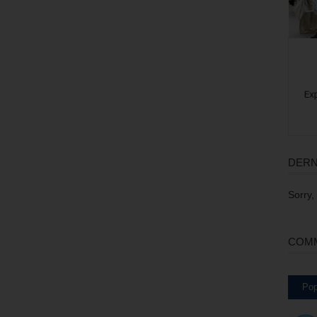
DERN
Sorry,
COMM
Pop