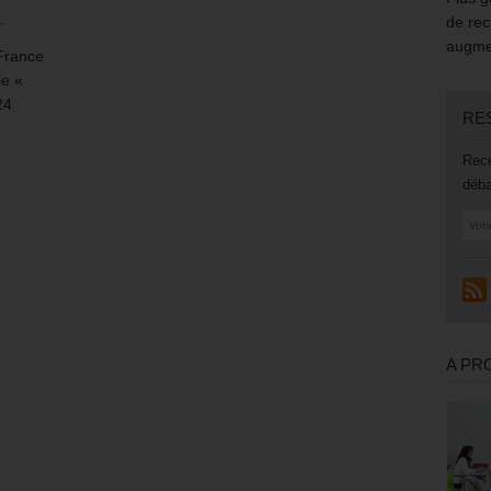
.
de rec
augmen
 France
le «
24
RE
Rece
déba
A PR