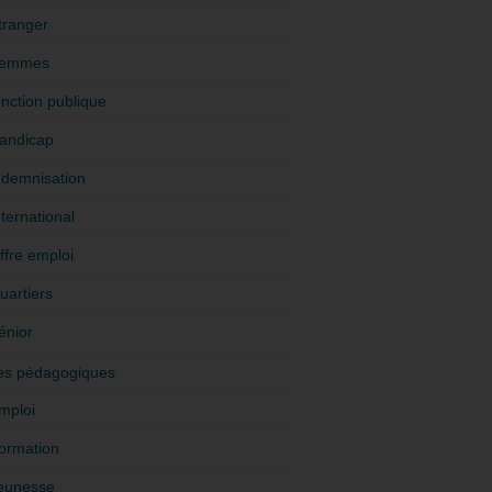
tranger
emmes
onction publique
andicap
ndemnisation
nternational
ffre emploi
uartiers
énior
es pédagogiques
mploi
ormation
eunesse