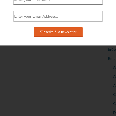
RÉDI
POLI
>Décri
CATÉ
brèv
Empl
A
A
A
C
C
D