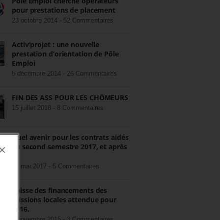
Pôle Emploi cherche opérateurs
pour prestations de placement
23 octobre 2014 -
52 Commentaires
Activ’projet : une nouvelle
prestation d’orientation de Pôle
Emploi
5 décembre 2014 -
26 Commentaires
FIN DES ASS POUR LES CHÔMEURS
15 juillet 2018 -
8 Commentaires
Quel avenir pour les contrats aidés
au second semestre 2017, et après
×
?
22 mai 2017 -
5 Commentaires
Baisse des financements des
missions locales attendue pour
2016.
3 novembre 2015 -
3 Commentaires