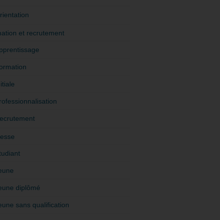
rientation
ation et recrutement
pprentissage
ormation
itiale
rofessionnalisation
ecrutement
esse
tudiant
eune
eune diplômé
eune sans qualification