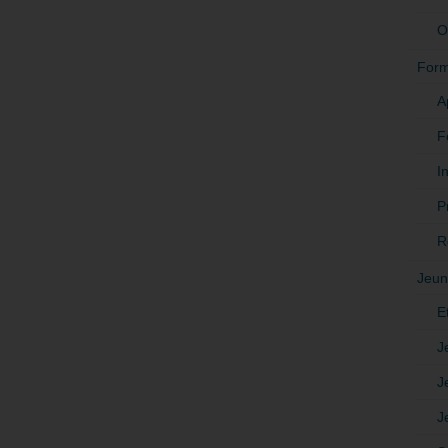
O
Form
A
F
In
P
R
Jeun
E
J
J
J