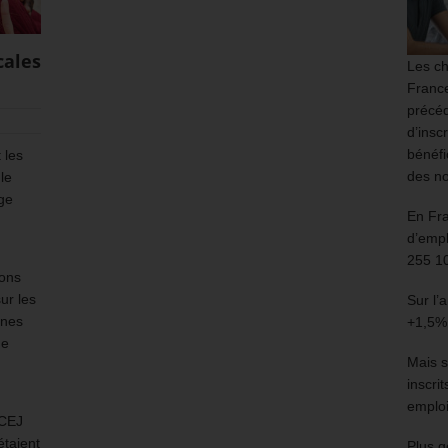
cales
Les ch
France
précéd
d’insc
bénéfi
 les
des no
le
ge
En Fr
d’empl
255 1
ions
ur les
Sur l’
unes
+1,5%
de
Mais s
inscri
emploi
 CEJ
étaient
Plus g