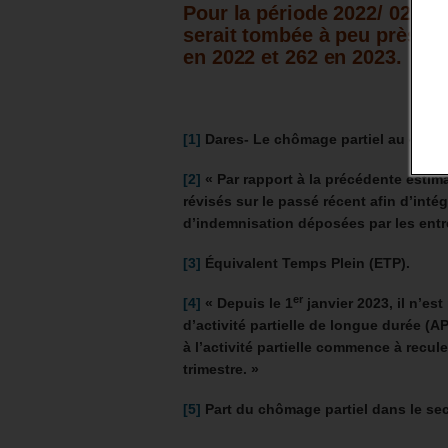
Pour la période 2022/ 023, 
serait tombée à peu près un 
en 2022 et 262 en 2023.
ème
[1]
Dares- Le chômage partiel au 4
t
[2]
«
Par rapport à la précédente estima
révisés sur le passé récent afin d’int
d’indemnisation déposées par les entr
[3]
Équivalent Temps Plein (ETP).
er
[4]
«
Depuis le 1
janvier 2023, il n’e
d’activité partielle de longue durée (AP
à l’activité partielle commence à recul
trimestre. »
[5]
Part du chômage partiel dans le sec