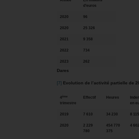
Année
En millions
d’euros
2020
96
2020
25 326
2021
9 358
2022
734
2023
262
Dares
[7]
Evolution de l’activité partielle de 
ème
4
Effectif
Heures
Inde
trimestre
en e
2019
7 610
34 230
8 11
2020
2 229
454 770
4 60
780
375