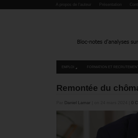
A propos de l’auteur
Présentation
Cont
EMPLOI
FORMATION ET RECRUTEMEN
Remontée du chômag
Par
Daniel Lamar
|
on 24 mars 2024
|
0 