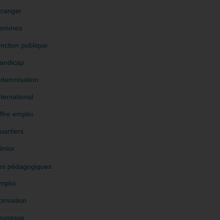
tranger
emmes
onction publique
andicap
ndemnisation
nternational
ffre emploi
uartiers
énior
es pédagogiques
mploi
ormation
eunesse