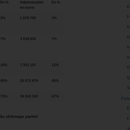
En %
Indemnisation
En %
E
en euros
F
3%
1 678 700
3%
f
H
7%
3 938 835
7%
I
I
18%
7 353 115
12%
O
Q
45%
26 972 670
45%
S
73%
39 943 320
67%
Fich
E
 du chômage partiel
F
J