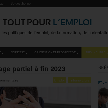
act
Se désabonner
T
JEUNESSE
ORIENTATION ET PROSPECTIVE
TRIBUNE LIBRE
e partiel à fin 2023
BRÈ
Commentaire
Emploi
Tribune Libre
FT : 