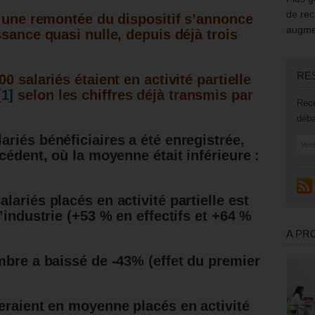
de rec
i une remontée du dispositif s’annonce
augmen
sance quasi nulle, depuis déjà trois
RE
0 salariés étaient en activité partielle
[1]
selon les chiffres déjà transmis par
Rece
déba
riés bénéficiaires a été enregistrée,
cédent, où la moyenne était inférieure :
ariés placés en activité partielle est
’industrie (+53 % en effectifs et +64 %
A PR
mbre a baissé de -43% (effet du premier
seraient en moyenne placés en activité