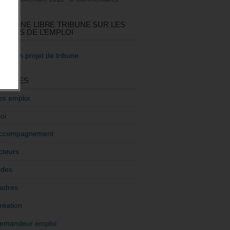
GEZ UNE LIBRE TRIBUNE SUR LES
TIQUES DE L’EMPLOI
re mon projet de tribune
GORIES
es emploi
oi
ccompagnement
cteurs
ides
adres
réation
emandeur emploi