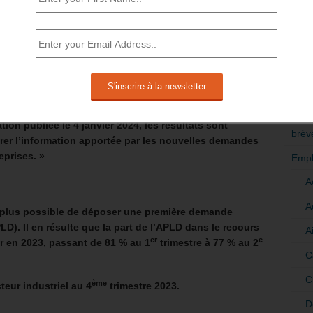
l’indemnisation du chômage partiel
milliard d’euros : 734 millions d’euros
RÉDI
POLI
>Décri
rimestre 2023 – 21 mars 2024
CATÉ
tion publiée le 4 janvier 2024, les résultats sont
brèv
égrer l’information apportée par les nouvelles demandes
eprises. »
Empl
A
A
st plus possible de déposer une première demande
LD). Il en résulte que la part de l’APLD dans le recours
A
er
e
er en 2023, passant de 81 % au 1
trimestre à 77 % au 2
C
C
ème
teur industriel au 4
trimestre 2023.
D