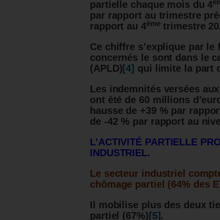
è
partielle chaque mois du 4
par rapport au trimestre pr
ème
rapport au 4
trimestre 20
Ce chiffre s’explique par le 
concernés le sont dans le c
(APLD)
[4]
qui limite la par
Les indemnités versées aux 
ont été de 60 millions d’eur
hausse de +39 % par rapport
de -42 % par rapport au niv
L’ACTIVITÉ PARTIELLE PR
INDUSTRIEL.
Le secteur industriel compt
chômage partiel (64% des E
Il mobilise plus des deux t
partiel (67%)
[5]
.