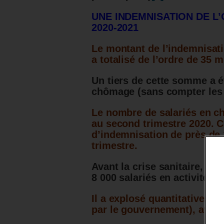
UNE INDEMNISATION DE L’
2020-2021
Le montant de l’indemnisati
a totalisé de l’ordre de 35 m
Un tiers de cette somme a é
chômage (sans compter les e
Le nombre de salariés en ch
au second trimestre 2020.
C
d’indemnisation de près de 
trimestre.
Avant la crise sanitaire, ce
8 000 salariés en activité par
Il a explosé quantitativeme
par le gouvernement), avan