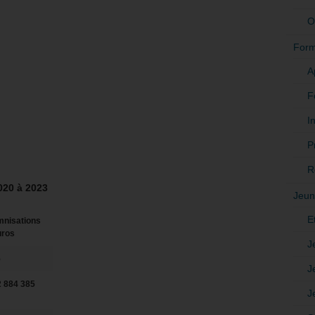
O
Form
A
F
In
P
R
2020 à 2023
Jeun
E
mnisations
uros
J
5
J
2 884 385
J