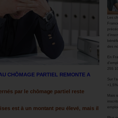
Les ch
France
précéd
d’insc
bénéfi
des no
En Fr
d’empl
255 1
 AU CHÔMAGE PARTIEL REMONTE A
Sur l’
+1,5%
rnés par le chômage partiel reste
Mais s
inscri
emploi
ises est à un montant peu élevé, mais il
Plus g