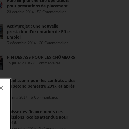
Pôle Emploi cherche opérateurs
pour prestations de placement
23 octobre 2014 -
52 Commentaires
Activ’projet : une nouvelle
prestation d’orientation de Pôle
Emploi
5 décembre 2014 -
26 Commentaires
FIN DES ASS POUR LES CHÔMEURS
15 juillet 2018 -
8 Commentaires
Quel avenir pour les contrats aidés
au second semestre 2017, et après
×
?
22 mai 2017 -
5 Commentaires
Baisse des financements des
missions locales attendue pour
2016.
3 novembre 2015 -
3 Commentaires