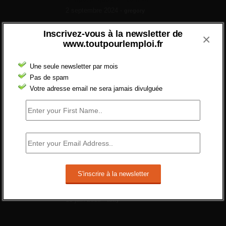
2 septembre 2024 -
gregory
Combien d’emplois vacants ?
Inscrivez-vous à la newsletter de
×
[…] [3] Billet – « Combien d’emplois vacants
www.toutpourlemploi.fr
? » du 3...
24 septembre 2021 -
NOMBRE DES EMPLOIS NON
Une seule newsletter par mois
POURVUS | Tout pour l"emploi
Pas de spam
Votre adresse email ne sera jamais divulguée
Quelles sont les mesures annoncées pour
réformer l’indemnisation chômage ?
Cette réforme vise à diaboliser le chômeur et
ne va rien régler....
19 juin 2019 -
SILVESTRE
Qui s’intéresse vraiment à la question de
l’emploi ?
l'amélioration des conditions de travail dans
le BTP (Le taux de...
10 juin 2019 -
tony