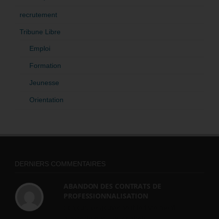
recrutement
Tribune Libre
Emploi
Formation
Jeunesse
Orientation
DERNIERS COMMENTAIRES
ABANDON DES CONTRATS DE
PROFESSIONNALISATION
bonjour, ce gouvernant fait vraiment
n'importe quoi, les contrats...