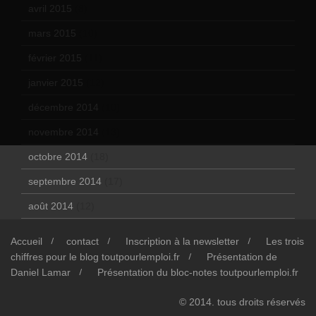
avril 2015
(8)
mars 2015
(10)
février 2015
(11)
janvier 2015
(12)
décembre 2014
(10)
novembre 2014
(13)
octobre 2014
(18)
septembre 2014
(17)
août 2014
(12)
Accueil
contact
Inscription à la newsletter
Les trois
chiffres pour le blog toutpourlemploi.fr
Présentation de
Daniel Lamar
Présentation du bloc-notes toutpourlemploi.fr
© 2014. tous droits réservés