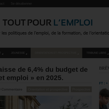
act
Se désabonner
T
JEUNESSE
ORIENTATION ET PROSPECTIVE
TRIBUNE LIBRE
isse de 6,4% du budget de
BRÈ
 et emploi » en 2025.
FT : 
0 Commentaire
Orientation et prospective
Prospective