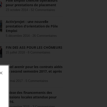
Pôle Emploi cherche opérateurs
pour prestations de placement
23 octobre 2014 -
52 Commentaires
Activ’projet : une nouvelle
prestation d’orientation de Pôle
Emploi
5 décembre 2014 -
26 Commentaires
FIN DES ASS POUR LES CHÔMEURS
15 juillet 2018 -
8 Commentaires
Quel avenir pour les contrats aidés
au second semestre 2017, et après
×
?
22 mai 2017 -
5 Commentaires
Baisse des financements des
missions locales attendue pour
2016.
3 novembre 2015 -
3 Commentaires