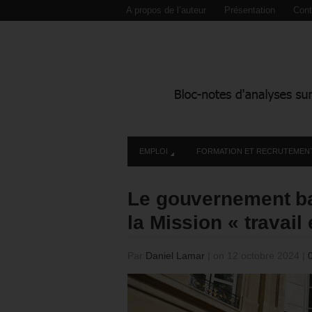
A propos de l’auteur
Présentation
Cont
EMPLOI
FORMATION ET RECRUTEMEN
Le gouvernement ba
la Mission « travail
Par
Daniel Lamar
|
on 12 octobre 2024
|