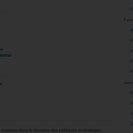
O
Form
A
F
en
In
anvier
P
R
Jeun
es
E
J
J
J
issions dans le domaine des politiques et stratégies