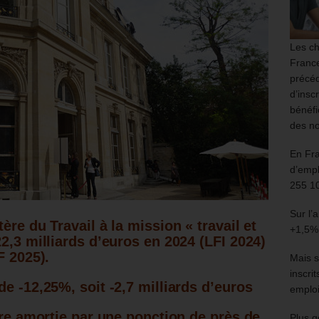
Les ch
France
précéd
d’insc
bénéfi
des no
En Fr
d’empl
255 1
Sur l’
ère du Travail à la mission « travail et
+1,5%
2,3 milliards d’euros en 2024 (LFI 2024)
F 2025).
Mais s
inscri
e -12,25%, soit -2,7 milliards d’euros
emploi
tre amortie par une ponction de près de
Plus g