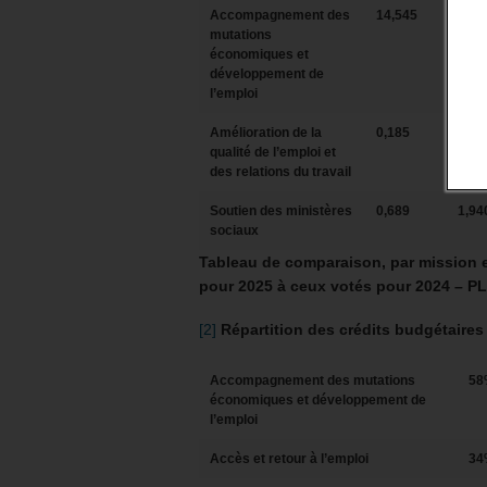
Accompagnement des
14,545
11,7
mutations
économiques et
développement de
l’emploi
Amélioration de la
0,185
0,04
qualité de l’emploi et
des relations du travail
Soutien des ministères
0,689
1,94
sociaux
Tableau de comparaison, par mission 
pour 2025 à ceux votés pour 2024 – P
[2]
Répartition des crédits budgétaires
Accompagnement des mutations
58
économiques et développement de
l’emploi
Accès et retour à l’emploi
34