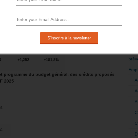
22
-2,823
-19,4%
RÉDI
POLI
>Décri
4
– 0,140
-76,0%
CATÉ
brèv
0
+1,252
+181,8%
Empl
et programme du budget général, des crédits proposés
A
LF 2025
A
A
%
C
C
%
D