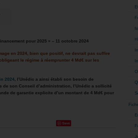
%
E
%
F
f
H
financement pour 2025 » – 11 octobre 2024
I
age en 2024, bien que positif, ne devrait pas suffire
bligeant le régime à réemprunter 4 Md€ sur les
I
O
in 2024
, l’Unédic a ainsi établi son besoin de
Q
e de son Conseil d’administration, l’Unédic a sollicité
ande de garantie explicite d’un montant de 4 Md€ pour
S
Fich
E
Save
F
J