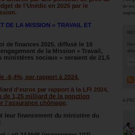
udget de l’Unédic en 2025 par le
de rec
ssion.
augmen
T DE LA MISSION « TRAVAIL ET
RE
loi de finances 2025, diffusé le 10
Rece
’engagement de la Mission « Travail,
déba
s ministères sociaux » seraient de 21,5
e -6,4%, par rapport à 2024.
liard d’euros par rapport à la LFI 2024,
 de 1,25 milliard de la ponction
A PR
ur l’assurance chômage
.
t leur financement du ministère du
:
loi : +0,24 Md€ (programme 102),