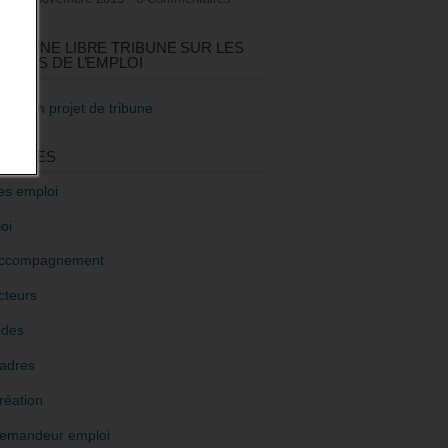
GEZ UNE LIBRE TRIBUNE SUR LES
TIQUES DE L’EMPLOI
re mon projet de tribune
GORIES
es emploi
oi
ccompagnement
cteurs
ides
adres
réation
emandeur emploi