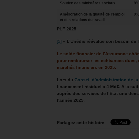
Soutien des ministères sociaux
8
Amélioration de la qualité de l’emploi
0
et des relations du travail
PLF 2025
[3]
«
L’Unédic réévalue son besoin de 
Le solde financier de l’Assurance chôm
pour rembourser les échéances dues, o
marchés financiers en 2025.
Lors du
Conseil d’administration de ju
financement résiduel à 4 Md€. A la suit
auprès des services de l’État une dem
l’année 2025.
Partagez cette histoire