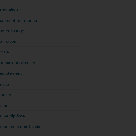
rientation
ation et recrutement
pprentissage
ormation
itiale
rofessionnalisation
ecrutement
esse
tudiant
eune
eune diplômé
eune sans qualification