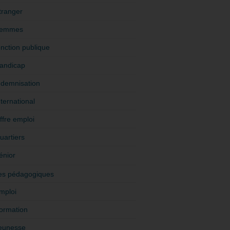
tranger
emmes
onction publique
andicap
ndemnisation
nternational
ffre emploi
uartiers
énior
es pédagogiques
mploi
ormation
eunesse