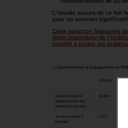
remboursement de sa det
L’Unédic assure de ce fait 
pour un montant significatif
Cette ponction financière de
dette importante de l’Unéd
priorité à toutes les organi
[1]
Autorisations d’engagement en Md€
LFI 2024
PLF 
Travail, emploi et
22,954
21,4
administration des
ministères sociaux
Accès et retour à
7,537
7,77
l’emploi