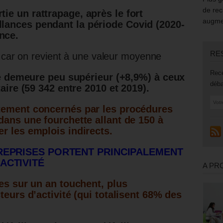
de rec
tie un rattrapage, après le fort
augmen
llances pendant la période Covid (2020-
nce.
RE
, car on revient à une valeur moyenne
Rece
née demeure peu supérieur (+8,9%) à ceux
déba
aire (59 342 entre 2010 et 2019).
tement concernés par les procédures
dans une fourchette allant de 150 à
r les emplois indirects.
REPRISES PORTENT PRINCIPALEMENT
ACTIVITÉ
A PR
es sur un an touchent, plus
teurs d’activité (qui totalisent 68% des