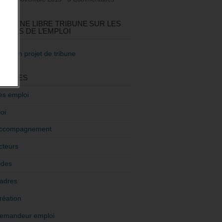
GEZ UNE LIBRE TRIBUNE SUR LES
TIQUES DE L’EMPLOI
re mon projet de tribune
GORIES
es emploi
oi
ccompagnement
cteurs
ides
adres
réation
emandeur emploi