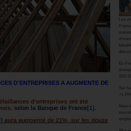
Les ch
France
précéd
d’insc
bénéfi
des no
En Fr
d’empl
255 1
CES D’ENTREPRISES A AUGMENTE DE
Sur l’
+1,5%
éfaillances d’entreprises ont été
Mais s
mois,
selon la Banque de France
[1]
.
inscri
emploi
2]
aura augmenté de 21%, sur les douze
Plus g