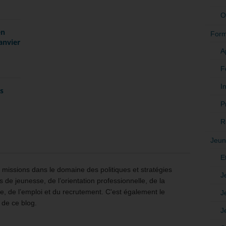
O
en
Form
anvier
A
F
In
es
P
R
Jeun
E
issions dans le domaine des politiques et stratégies
J
 de jeunesse, de l’orientation professionnelle, de la
e, de l’emploi et du recrutement. C'est également le
J
 de ce blog.
J