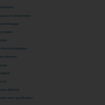
rientation
ation et recrutement
pprentissage
ormation
itiale
rofessionnalisation
ecrutement
esse
tudiant
eune
eune diplômé
eune sans qualification