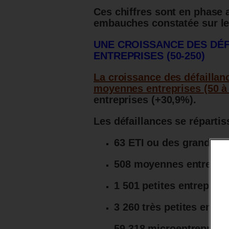
Ces chiffres sont en phase 
embauches constatée sur les
UNE CROISSANCE DES DÉ
ENTREPRISES (50-250)
La croissance des défaillanc
moyennes entreprises (50 à 
entreprises (+30,9%).
Les défaillances se réparti
63 ETI ou des grandes e
508 moyennes entrepris
1 501 petites entreprise
3 260 très petites entre
59 318 microentreprises