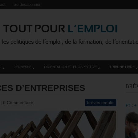
act
Se désabonner
T
JEUNESSE
ORIENTATION ET PROSPECTIVE
TRIBUNE LIBRE
CES D’ENTREPRISES
BRÈ
4
|
0 Commentaire
brèves emploi
FT : 