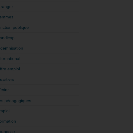
tranger
emmes
onction publique
andicap
ndemnisation
nternational
ffre emploi
uartiers
énior
es pédagogiques
mploi
ormation
eunesse