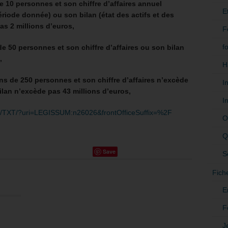
 10 personnes et son chiffre d’affaires annuel
E
riode donnée) ou son bilan (état des actifs et des
as 2 millions d’euros,
F
f
de 50 personnes et son chiffre d’affaires ou son bilan
,
H
s de 250 personnes et son chiffre d’affaires n’excède
I
ilan n’excède pas 43 millions d’euros,
I
/FR/TXT/?uri=LEGISSUM:n26026&frontOfficeSuffix=%2F
O
Q
Save
S
Fich
E
F
J