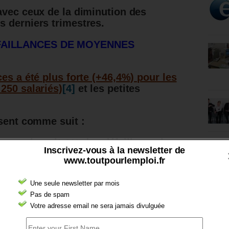
avec ceux de la diminution des
 derniers trimestres.
FAILLANCES DE MOYENNES
es a été plus forte (+46,4%) pour les
250 salariés)
[4]
et les petites
ssent comme suit :
ntreprises (0,1% des défaillances),
Inscrivez-vous à la newsletter de
www.toutpourlemploi.fr
es (0,8%),
Une seule newsletter par mois
s (2,3%),
Pas de spam
prises (5%),
Votre adresse email ne sera jamais divulguée
 et autres (91,8%).