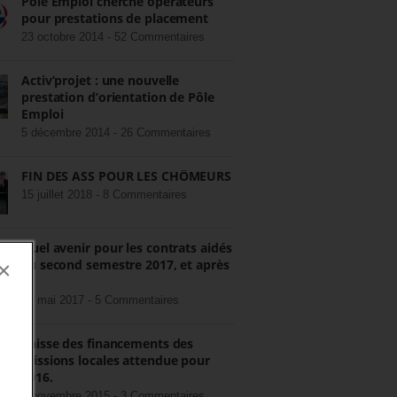
Pôle Emploi cherche opérateurs
pour prestations de placement
23 octobre 2014 -
52 Commentaires
Activ’projet : une nouvelle
prestation d’orientation de Pôle
Emploi
5 décembre 2014 -
26 Commentaires
FIN DES ASS POUR LES CHÔMEURS
15 juillet 2018 -
8 Commentaires
Quel avenir pour les contrats aidés
au second semestre 2017, et après
×
?
22 mai 2017 -
5 Commentaires
Baisse des financements des
missions locales attendue pour
2016.
3 novembre 2015 -
3 Commentaires