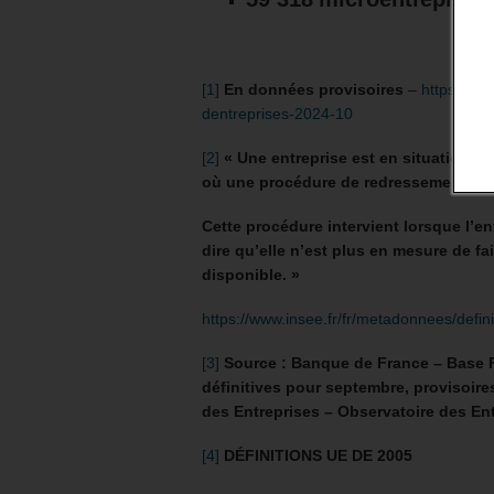
[1]
En données provisoires
–
https://ww
dentreprises-2024-10
[2]
« Une entreprise est en situation d
où une procédure de redressement judi
Cette procédure intervient lorsque l’en
dire qu’elle n’est plus en mesure de fa
disponible. »
https://www.insee.fr/fr/metadonnees/defin
[3]
Source : Banque de France – Base 
définitives pour septembre, provisoire
des Entreprises – Observatoire des Ent
[4]
DÉFINITIONS UE DE 2005