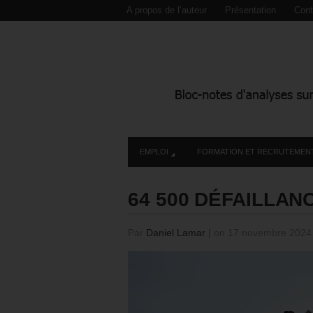
A propos de l’auteur
Présentation
Cont
EMPLOI
FORMATION ET RECRUTEMEN
64 500 DÉFAILLAN
Par
Daniel Lamar
|
on 17 novembre 202